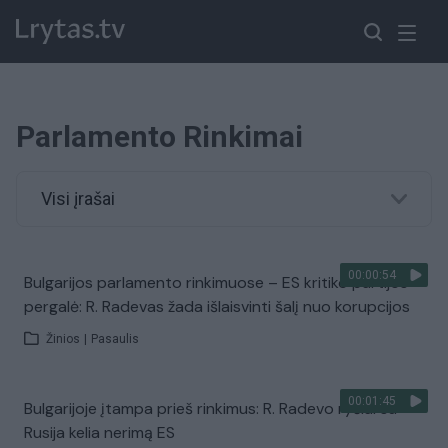
Parlamento Rinkimai
Visi įrašai
00:00:54
Bulgarijos parlamento rinkimuose – ES kritiko partijos
pergalė: R. Radevas žada išlaisvinti šalį nuo korupcijos
Žinios
|
Pasaulis
00:01:45
Bulgarijoje įtampa prieš rinkimus: R. Radevo ryšiai su
Rusija kelia nerimą ES