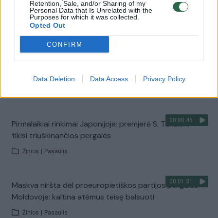
Slovėnijoje – parlamento rinkimai: valdančioji kairė
Retention, Sale, and/or Sharing of my
Personal Data that Is Unrelated with the
grumiasi su konservatyvia opozicija
Purposes for which it was collected.
Opted Out
Žinios
|
Pasaulis
CONFIRM
00:04:28
Vengrijos parlamento rinkimai išlieka intriguojančiu
klausimu: V. Orbanas griebiasi paskutinio šiaudo
Data Deletion
Data Access
Privacy Policy
Žinios
|
Pasaulis
00:00:45
Pirmalaikiai rinkimai Japonijoje: premjerė S. Takaichi
tikisi triuškinančios pergalės
Žinios
|
Pasaulis
00:01:31
Maskva niršta dėl proeuropietiškos partijos pergalės
Moldovoje: kaltina atėmus teisę balsuoti
Žinios
|
Pasaulis