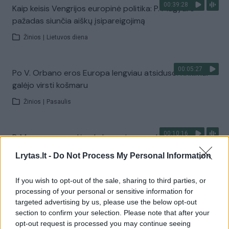
00:39:28
Kaip keisis Vengrijos europinė politika: P. Magyaro
pažadas siunčia aiškų įsipareigojimą
Žinios
|
Lietuvos diena
00:05:27
Po V. Orbano eros Europa lengviau atsiduso: rinkimai
galėjo virsti košmaru
Žinios
|
Pasaulis
00:10:16
P. Magyaro pergalė sukels ne vieną problemą V. Putinui:
atsakė, kodėl tai skaudus smūgis
Lrytas.lt -
Do Not Process My Personal Information
Laidos
|
Nauja diena
If you wish to opt-out of the sale, sharing to third parties, or
processing of your personal or sensitive information for
00:01:05
Po triuškinančios P. Magyaro pergalės – pirmieji
targeted advertising by us, please use the below opt-out
atgarsiai Europoje
section to confirm your selection. Please note that after your
opt-out request is processed you may continue seeing