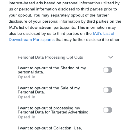
Žinios
|
Pasaulis
interest-based ads based on personal information utilized by
us or personal information disclosed to third parties prior to
your opt-out. You may separately opt-out of the further
00:04:19
Nors V. Orbanas užtikrintas savo pergale, vengrai
disclosure of your personal information by third parties on the
simpatijų nejaučia: jam laimėjus svarsto net emigruoti
IAB’s list of downstream participants. This information may
also be disclosed by us to third parties on the
IAB’s List of
Žinios
|
Pasaulis
Downstream Participants
that may further disclose it to other
third parties.
00:00:50
Vengrijoje – lemiami parlamento rinkimai: Europa
Personal Data Processing Opt Outs
atidžiai stebi situaciją
I want to opt-out of the Sharing of my
personal data.
Žinios
|
Pasaulis
Opted In
I want to opt-out of the Sale of my
Personal Data.
00:00:39
Danijoje – parlamento rinkimai: krizės akivaizdoje M.
Opted In
Frederiksen siekia trečios kadencijos
I want to opt-out of processing my
Žinios
|
Pasaulis
Personal Data for Targeted Advertising.
Opted In
I want to opt-out of Collection, Use,
00:00:36