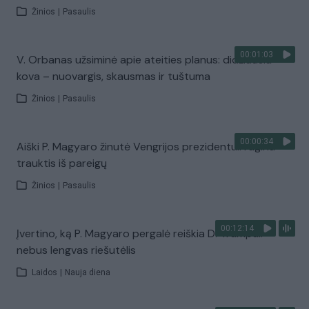
Žinios
|
Pasaulis
00:01:03
V. Orbanas užsiminė apie ateities planus: didžiausia
kova – nuovargis, skausmas ir tuštuma
Žinios
|
Pasaulis
00:00:34
Aiški P. Magyaro žinutė Vengrijos prezidentui: ragina
trauktis iš pareigų
Žinios
|
Pasaulis
00:12:14
Įvertino, ką P. Magyaro pergalė reiškia D. Trumpui:
nebus lengvas riešutėlis
Laidos
|
Nauja diena