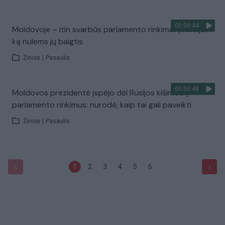
00:00:44
Moldovoje – itin svarbūs parlamento rinkimai: įvardijo,
ką nulems jų baigtis
Žinios
|
Pasaulis
00:00:48
Moldovos prezidentė įspėjo dėl Rusijos kišimosi į
parlamento rinkimus: nurodė, kaip tai gali paveikti
Žinios
|
Pasaulis
‹
›
1
2
3
4
5
6