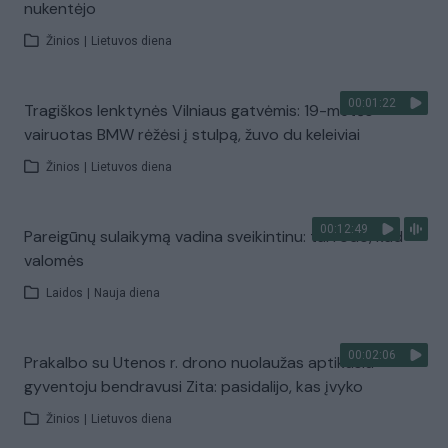
nukentėjo
Žinios
|
Lietuvos diena
00:01:22
Tragiškos lenktynės Vilniaus gatvėmis: 19-metės
vairuotas BMW rėžėsi į stulpą, žuvo du keleiviai
Žinios
|
Lietuvos diena
00:12:49
Pareigūnų sulaikymą vadina sveikintinu: tai rodo, kad
valomės
Laidos
|
Nauja diena
00:02:06
Prakalbo su Utenos r. drono nuolaužas aptikusiu
gyventoju bendravusi Zita: pasidalijo, kas įvyko
Žinios
|
Lietuvos diena