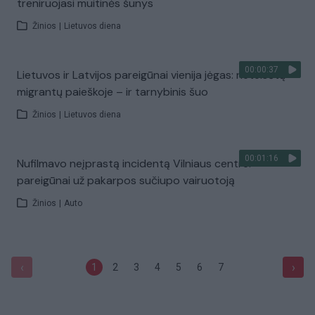
treniruojasi muitinės šunys
Žinios
|
Lietuvos diena
00:00:37
Lietuvos ir Latvijos pareigūnai vienija jėgas: neteisėtų
migrantų paieškoje – ir tarnybinis šuo
Žinios
|
Lietuvos diena
00:01:16
Nufilmavo neįprastą incidentą Vilniaus centre:
pareigūnai už pakarpos sučiupo vairuotoją
Žinios
|
Auto
‹
›
1
2
3
4
5
6
7