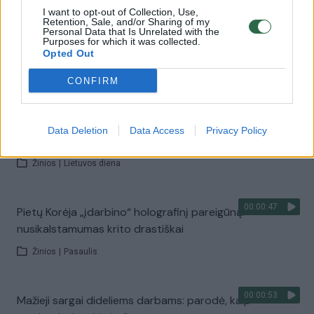
I want to opt-out of Collection, Use,
Retention, Sale, and/or Sharing of my
00:00:56
Personal Data that Is Unrelated with the
Prie Seimo – statutinių pareigūnų minia: reiškia
Purposes for which it was collected.
pasipiktinimą nepakankamu finansavimu
Opted Out
Žinios
|
Lietuvos diena
CONFIRM
00:00:51
Gaudynės Mažeikių rajone – mėgino pabėgti girtas ir
Data Deletion
Data Access
Privacy Policy
be teisės vairuoti
Žinios
|
Lietuvos diena
00:00:47
Pietų Korėja „įdarbino“ holografinį pareigūną:
nusikalstamumas krito drastiškai
Žinios
|
Pasaulis
00:00:53
Mažieji sargai dideliems darbams: parodė, kaip