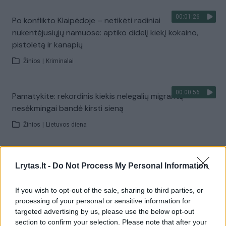
00:01:26
Po konflikto Klaipėdoje – netikėti radiniai
nukentėjusiųjų namuose: aptiko didelį kiekį kokaino,
pistoletą ir kanapių
Žinios
|
Kriminalai
00:00:56
Pamatykite: rekordinis kiekis nelegalių migrantų
nesėkmingai bandė kirsti sieną
Žinios
|
Lietuvos diena
00:01:15
Klaipėdos jūriniame konteineryje – netikėtas radinys:
Lrytas.lt -
Do Not Process My Personal Information
aptiko nelegalų krovinį už 3 mln. eurų
Žinios
|
Kriminalai
If you wish to opt-out of the sale, sharing to third parties, or
processing of your personal or sensitive information for
targeted advertising by us, please use the below opt-out
00:01:01
Protestuotoją JAV nušovę pareigūnai laikinai nušalinti
section to confirm your selection. Please note that after your