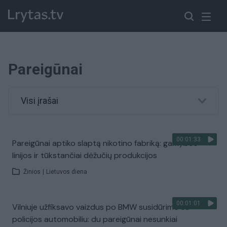
Pareigūnai
Visi įrašai
00:01:33
Pareigūnai aptiko slaptą nikotino fabriką: gamybos
linijos ir tūkstančiai dėžučių produkcijos
Žinios
|
Lietuvos diena
00:01:01
Vilniuje užfiksavo vaizdus po BMW susidūrimo su
policijos automobiliu: du pareigūnai nesunkiai