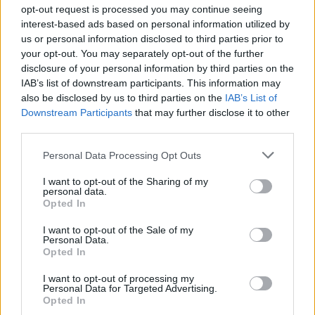
opt-out request is processed you may continue seeing
nuo pareigų: buvo išleisti nemokamų atostogų
interest-based ads based on personal information utilized by
Žinios
|
Pasaulis
us or personal information disclosed to third parties prior to
your opt-out. You may separately opt-out of the further
disclosure of your personal information by third parties on the
00:01:00
Po incidento Mineapolyje D. Trumpas siunčia šimtus
IAB’s list of downstream participants. This information may
also be disclosed by us to third parties on the
IAB’s List of
federalinių pareigūnų: gyventojai pasipiktinę
Downstream Participants
that may further disclose it to other
Žinios
|
Pasaulis
third parties.
Personal Data Processing Opt Outs
00:00:58
Vaizdai iš kraupaus incidento JAV vietos: imigracijos
I want to opt-out of the Sharing of my
pareigūnas nušovė moterį
personal data.
Opted In
Žinios
|
Pasaulis
I want to opt-out of the Sale of my
Personal Data.
Opted In
00:01:06
Daugiau nei 140 pareigūnų ir kone 90 kratų – sulaikė
kontrabandinių balionų organizavimu įtariamus žmones
I want to opt-out of processing my
Personal Data for Targeted Advertising.
Opted In
Žinios
|
Kriminalai