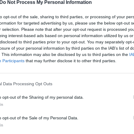
apsišarvuoti kantrybe:
raudonais kaspinais padabint
Do Not Process My Personal Information
 kodėl tenka laukti
Kalėdų eglė
s
to opt-out of the sale, sharing to third parties, or processing of your per
Žinios
|
Pramogos
formation for targeted advertising by us, please use the below opt-out s
Lietuvos diena
r selection. Please note that after your opt-out request is processed y
eing interest-based ads based on personal information utilized by us or
disclosed to third parties prior to your opt-out. You may separately opt-
00:02:38
00:02
s kūrybos 50-metį P.
Surengtos 20-osios specialios
losure of your personal information by third parties on the IAB’s list of
pristato meninės
olimpiados žaidynės: siekia įtr
. This information may also be disclosed by us to third parties on the
IA
jos parodą: idėjos gimsta
kiekvieną ir pamiršti negalią
Participants
that may further disclose it to other third parties.
Žinios
|
Lietuvos diena
Lietuvos diena
l Data Processing Opt Outs
00:02:49
00:02
o opt-out of the Sharing of my personal data.
s kviečia susiburti ir
Panevėžiečiams nuspręsti, kur
In
 užmirštus kapus: tam
studijuoti bus lengviau: stojanč
 skiria ir žvakes
abejonėms išsklaidyti inicijuot
o opt-out of the Sale of my Personal Data.
renginys
Lietuvos diena
In
Žinios
|
Lietuvos diena