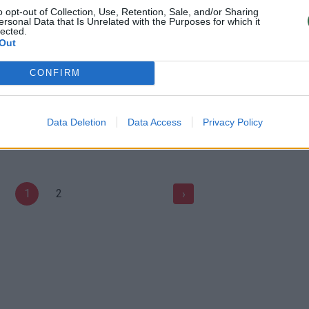
 E. Dragūno-Selo „Audi
Egidijus Dragūnas teisme: „Vis
o opt-out of Collection, Use, Retention, Sale, and/or Sharing
ė panevėžiečių dėmesį
užsidirbau pats“
ersonal Data that Is Unrelated with the Purposes for which it
lected.
Out
Auto
Žinios
|
Pramogos
CONFIRM
budeliai aiškino, kad
Nužudytos Evelinos močiutė:
is pats užsidegė
išlaikysime juos iki gyvos galvo
Data Deletion
Data Access
Privacy Policy
Kriminalai
Žinios
|
Lietuvos diena
1
2
›