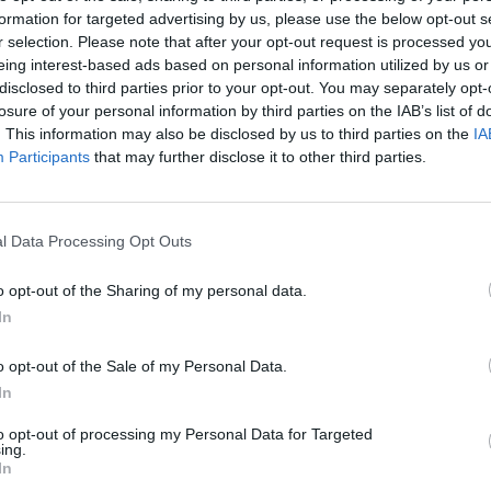
prendimo mero pareigos
malonės: leido dalyvauti merų
formation for targeted advertising by us, please use the below opt-out s
 plauko
rinkimuose
r selection. Please note that after your opt-out request is processed y
eing interest-based ads based on personal information utilized by us or
Lietuvos diena
Žinios
|
Lietuvos diena
disclosed to third parties prior to your opt-out. You may separately opt-
losure of your personal information by third parties on the IAB’s list of
. This information may also be disclosed by us to third parties on the
IA
00:02:32
00:00
to nužudymu kaltintas
Negerovę įkalinimo įstaigose
Participants
that may further disclose it to other third parties.
išteisintas: gyventojai
atskleidusi R. Kazėnienė švenč
dėl laisvėje dar esančio
pergalę
Žinios
|
Lietuvos diena
l Data Processing Opt Outs
Kriminalai
o opt-out of the Sharing of my personal data.
In
00:02:39
00:03
 penkerių metų teismo –
Vitalijos Katunskytės sūnus
s buvusiems pareigūnams
nusikalsti sugebėjo ir būdamas
o opt-out of the Sale of my Personal Data.
grotų
In
Kriminalai
Žinios
|
Kriminalai
to opt-out of processing my Personal Data for Targeted
ing.
In