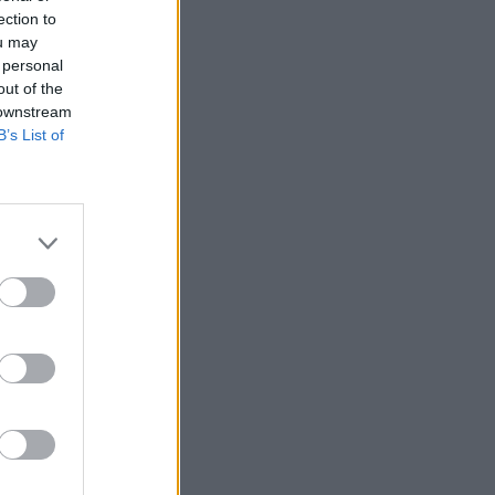
ection to
ou may
 personal
out of the
 downstream
B’s List of
:39
ia
:57
 už