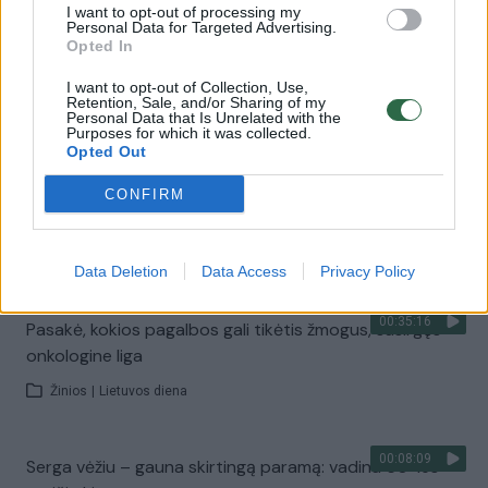
I want to opt-out of processing my
Personal Data for Targeted Advertising.
Opted In
00:02:54
Laikinojoje sostinėje nutūpė flamingai:
pasakoja onkologinėmis ligomis sergančių vaikų
I want to opt-out of Collection, Use,
Retention, Sale, and/or Sharing of my
svajones
Personal Data that Is Unrelated with the
Purposes for which it was collected.
Žinios
|
Lietuvos diena
Opted Out
CONFIRM
00:09:24
Kiaušidžių vėžys ir genetiniai tyrimai: ką reikia žinoti?
Žinios
|
Lietuvos diena
Data Deletion
Data Access
Privacy Policy
00:35:16
Pasakė, kokios pagalbos gali tikėtis žmogus, susirgęs
onkologine liga
Žinios
|
Lietuvos diena
00:08:09
Serga vėžiu – gauna skirtingą paramą: vadina 60-ies