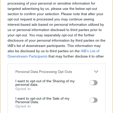
processing of your personal or sensitive information for
genetiškai modifikuoja imunines ląsteles
targeted advertising by us, please use the below opt-out
Žinios
|
Lietuvos diena
section to confirm your selection. Please note that after your
opt-out request is processed you may continue seeing
interest-based ads based on personal information utilized by
00:03:31
Sunkiai sergantiems – po išmoką: tikina, kad apie
us or personal information disclosed to third parties prior to
your opt-out. You may separately opt-out of the further
galimybę gauti ne vieną šimtą eurų žino retas
disclosure of your personal information by third parties on the
Žinios
|
Lietuvos diena
IAB’s list of downstream participants. This information may
also be disclosed by us to third parties on the
IAB’s List of
Downstream Participants
that may further disclose it to other
00:03:11
Vis kaitriau šildant saulei – medikai įspėja: nesaikingas
third parties.
deginimasis sukelia odos vėžį
Personal Data Processing Opt Outs
Žinios
|
Lietuvos diena
I want to opt-out of the Sharing of my
personal data.
Opted In
00:02:24
Medikų įspėjimas – trečdalis sergančių šia dažna liga
I want to opt-out of the Sale of my
neišgyvena: ragina nedelsti ir tikrintis sveikatą
Personal Data.
Opted In
Žinios
|
Lietuvos diena