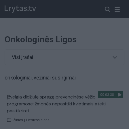
Onkologinės Ligos
Visi įrašai
onkologiniai, vėžiniai susirgimai
00:03:38
Įžvelgia didžiulę spragą prevencinėse vėžio
programose: žmonės nepasitiki kvietimais ateiti
pasitikrinti
Žinios
|
Lietuvos diena