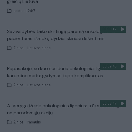
greičių Lietuva
Laidos
|
24/7
00:08:17
Savivaldybės taiko skirtingą paramą onkologiniams
pacientams: išmokų dydžiai skiriasi dešimtimis
Žinios
|
Lietuvos diena
00:09:45
Papasakojo, su kuo susiduria onkologiniai ligoniai
karantino metu: gydymas tapo komplikuotas
Žinios
|
Lietuvos diena
00:03:47
A. Veryga įžeidė onkologinius ligonius: trūksta vaistų, o
ne parodomųjų akcijų
Žinios
|
Pasaulis