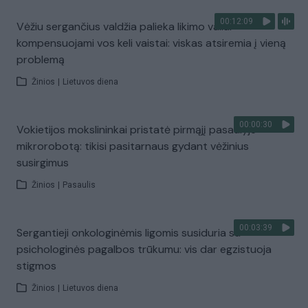
00:12:09
Vėžiu sergančius valdžia palieka likimo valiai –
kompensuojami vos keli vaistai: viskas atsiremia į vieną
problemą
Žinios
|
Lietuvos diena
00:00:30
Vokietijos mokslininkai pristatė pirmąjį pasaulyje
mikrorobotą: tikisi pasitarnaus gydant vėžinius
susirgimus
Žinios
|
Pasaulis
00:03:39
Sergantieji onkologinėmis ligomis susiduria su
psichologinės pagalbos trūkumu: vis dar egzistuoja
stigmos
Žinios
|
Lietuvos diena