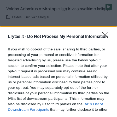
Valdas Adamkus atvirai apie ligą ir visą sveikimo kelią (I)
Laidos
|
Lietuva tiesiogiai
Prezidentas V. Adamkus: „Rusija tyčiojasi iš Lietuvos“
Lrytas.lt -
Do Not Process My Personal Information
(II)
If you wish to opt-out of the sale, sharing to third parties, or
Laidos
|
Lietuva tiesiogiai
processing of your personal or sensitive information for
targeted advertising by us, please use the below opt-out
section to confirm your selection. Please note that after your
Norite apsisaugoti nuo onkologinių ligų – valgykite
opt-out request is processed you may continue seeing
grybus
interest-based ads based on personal information utilized by
us or personal information disclosed to third parties prior to
Žinios
|
Gyvenimo būdas
your opt-out. You may separately opt-out of the further
disclosure of your personal information by third parties on the
IAB’s list of downstream participants. This information may
Kaip kova dėl gyvybių tampa kova dėl įtakos ir pinigų?
also be disclosed by us to third parties on the
IAB’s List of
Downstream Participants
that may further disclose it to other
Žinios
|
Lietuvos diena
third parties.