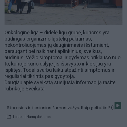
Onkologinė liga – didelė ligų grupė, kurioms yra
būdingas organizmo ląstelių pakitimas,
nekontroliuojamas jų dauginimasis išstumiant,
peraugant bei naikinant aplinkinius, sveikus,
audinius.
Vėžio
simptomai
ir gydymas priklauso nuo
to, kurioje kūno dalyje jis išsivysto ir kiek jau yra
išplitęs. Todėl svarbu laiku atpažinti simptomus ir
reguliariai tikrintis pas
gydytoją
.
Daugiau apie sveikatą susijusią informaciją rasite
rubrikoje
Sveikata
.
Storosios ir tiesiosios žarnos vėžys. Kaip gelbėtis? (II)
Laidos
|
Namų daktaras