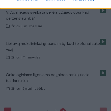
V. Adamkaus sveikata gerėja: „Džiaugiuosi, kad
peržengiau ribą“
Žinios
|
Lietuvos diena
Lietuvių mokslininkai griauna mitą, kad telefonai sukelia
vėžį
Žinios
|
IT ir mokslas
Onkologiniams ligoniams pagalbos ranką tiesia
baidarininkai
Žinios
|
Gyvenimo būdas