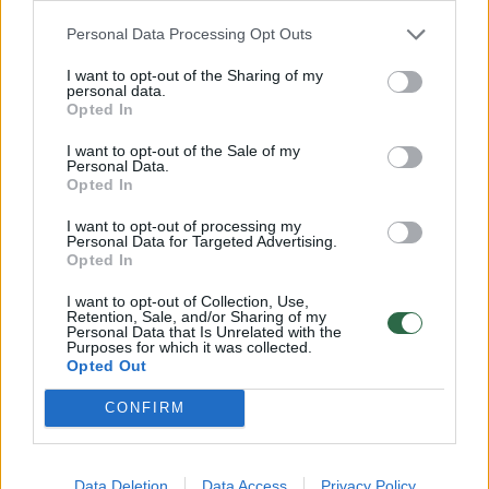
Personal Data Processing Opt Outs
24/7: kiek mokesčių mokėtojams kainuoja valdžios
klaidos? (I)
I want to opt-out of the Sharing of my
personal data.
Laidos
|
24/7
Opted In
I want to opt-out of the Sale of my
Personal Data.
24/7: A. Butkevičius – apie koalicijos ir prezidentės
Opted In
kovą (II)
I want to opt-out of processing my
Personal Data for Targeted Advertising.
Laidos
|
24/7
Opted In
I want to opt-out of Collection, Use,
Retention, Sale, and/or Sharing of my
24/7: šalies ligoninėse – kova dėl įtakos bei pinigų (III)
Personal Data that Is Unrelated with the
Purposes for which it was collected.
Laidos
|
24/7
Opted Out
CONFIRM
V. Adamkui – geros žinios iš Santariškių klinikos
Žinios
|
Lietuvos diena
Data Deletion
Data Access
Privacy Policy