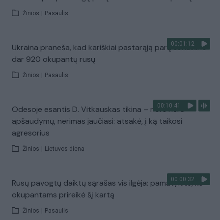
Žinios
|
Pasaulis
00:01:12
Ukraina praneša, kad kariškiai pastarąją parą sunaikino
dar 920 okupantų rusų
Žinios
|
Pasaulis
00:10:41
Odesoje esantis D. Vitkauskas tikina – nors nėra
apšaudymų, nerimas jaučiasi: atsakė, į ką taikosi
agresorius
Žinios
|
Lietuvos diena
00:00:32
Rusų pavogtų daiktų sąrašas vis ilgėja: pamatykite, ko
okupantams prireikė šį kartą
Žinios
|
Pasaulis