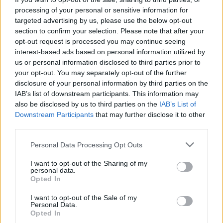
00:00:58
Okupantai rusai didina humanitarinę krizę okupuotose
processing of your personal or sensitive information for
teritorijose
targeted advertising by us, please use the below opt-out
section to confirm your selection. Please note that after your
Žinios
|
Pasaulis
opt-out request is processed you may continue seeing
interest-based ads based on personal information utilized by
us or personal information disclosed to third parties prior to
00:00:34
Ukrainos oro gynybos pajėgos sunaikino visas 13
your opt-out. You may separately opt-out of the further
paleistų raketų – taikytasi į karinį aerodromą
disclosure of your personal information by third parties on the
IAB’s list of downstream participants. This information may
Žinios
|
Pasaulis
also be disclosed by us to third parties on the
IAB’s List of
Downstream Participants
that may further disclose it to other
third parties.
00:01:02
Kadrai iš specialiosios operacijos: Ukrainos
ginkluotosios pajėgos išgelbėjo skęstančius užpuolikus
Personal Data Processing Opt Outs
Žinios
|
Pasaulis
I want to opt-out of the Sharing of my
personal data.
Opted In
00:03:08
Tęsiasi ukrainiečių kontrpuolimas: skelbiama apie dar
I want to opt-out of the Sale of my
kelis atkovotus kaimus
Personal Data.
Opted In
Žinios
|
Pasaulis