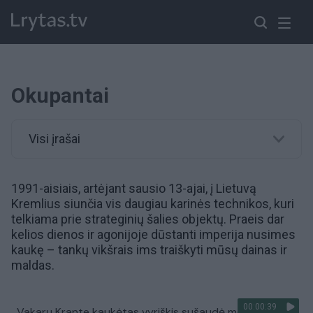
Okupantai
Visi įrašai
1991-aisiais, artėjant sausio 13-ajai, į Lietuvą
Kremlius siunčia vis daugiau karinės technikos, kuri
telkiama prie strateginių šalies objektų. Praeis dar
kelios dienos ir agonijoje dūstanti imperija nusimes
kaukę – tankų vikšrais ims traiškyti mūsų dainas ir
maldas.
00:00:39
Vakarų Krante kaukėtas vyriškis sušaudė mokyklinį