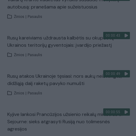
autobusą: pranešama apie sužeistuosius
Žinios
|
Pasaulis
00:00:43
Rusų kareiviams uždrausta kalbėtis su okupuotų
Ukrainos teritorijų gyventojais: įvardijo priežastį
Žinios
|
Pasaulis
00:00:49
Rusų atakos Ukrainoje tęsiasi: nors aukų neišvengta,
didžiąją dalį raketų pavyko numušti
Žinios
|
Pasaulis
00:00:55
Kyjive lankosi Prancūzijos užsienio reikalų ministras S.
Sejourne: sieks atgrasyti Rusiją nuo tolimesnės
agresijos