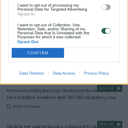
I want to opt-out of processing my
Personal Data for Targeted Advertising.
Opted In
00:00:35
Užfiksuotas Chersono apšaudymas evakuacijos metu:
blėsta civilių viltys palikti potvynio zoną
I want to opt-out of Collection, Use,
Retention, Sale, and/or Sharing of my
Personal Data that Is Unrelated with the
Žinios
|
Pasaulis
Purposes for which it was collected.
Opted Out
00:00:43
CONFIRM
Melitopolio centre užfiksavo liepsnose paskendusį
automobilį: pateikiamos dvi versijos
Žinios
|
Pasaulis
Data Deletion
Data Access
Privacy Policy
00:01:14
Intensyvių mūšių įkarštyje Ukraina perduoda žinią: nuo
karo pradžios sunaikino apie 139 080 okupantų rusų
Žinios
|
Pasaulis
00:01:08
Ukraina: per pastarąją parą nukauta 610 okupantų