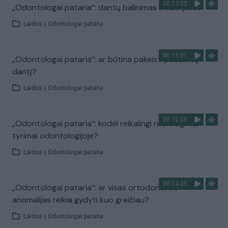
00:13:02
„Odontologai pataria“: dantų balinimas – už ir prieš
Laidos
|
Odontologai pataria
00:13:01
„Odontologai pataria“: ar būtina pakeisti pašalintą
dantį?
Laidos
|
Odontologai pataria
00:10:00
„Odontologai pataria“: kodėl reikalingi radiologiniai
tyrimai odontologijoje?
Laidos
|
Odontologai pataria
00:14:05
„Odontologai pataria“: ar visas ortodontines
anomalijas reikia gydyti kuo greičiau?
Laidos
|
Odontologai pataria