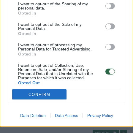
Laidos
|
Odontologai pataria
I want to opt-out of the Sharing of my
personal data.
Opted In
00:09:32
„Odontologai pataria“: kokios burnos priežiūros
I want to opt-out of the Sale of my
Personal Data.
priemonės padeda išvengti dažnų vizitų pas
Opted In
odontologą?
I want to opt-out of processing my
Laidos
|
Odontologai pataria
Personal Data for Targeted Advertising.
Opted In
I want to opt-out of Collection, Use,
00:10:07
„Odontologai pataria“: kas bendro tarp sporto ir
Retention, Sale, and/or Sharing of my
Personal Data that Is Unrelated with the
odontologijos?
Purposes for which it was collected.
Opted Out
Laidos
|
Odontologai pataria
CONFIRM
00:11:41
„Odontologai pataria“: kas sukelia dantų jautrumą?
Laidos
|
Odontologai pataria
Data Deletion
Data Access
Privacy Policy