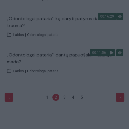
00:16:29
„Odontologai pataria“: ką daryti patyrus danties
traumą?
Laidos
|
Odontologai pataria
00:11:56
„Odontologai pataria“: dantų papuošalai – žalinga
mada?
Laidos
|
Odontologai pataria
‹
›
1
2
3
4
5