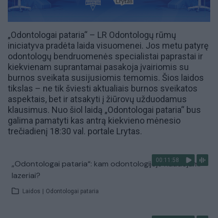
„Odontologai pataria“ – LR Odontologų rūmų
iniciatyva pradėta laida visuomenei. Jos metu patyrę
odontologų bendruomenės specialistai paprastai ir
kiekvienam suprantamai pasakoja įvairiomis su
burnos sveikata susijusiomis temomis. Šios laidos
tikslas – ne tik šviesti aktualiais burnos sveikatos
aspektais, bet ir atsakyti į žiūrovų užduodamus
klausimus. Nuo šiol laidą „Odontologai pataria“ bus
galima pamatyti kas antrą kiekvieno mėnesio
trečiadienį 18:30 val. portale
Lrytas
.
00:11:58
„Odontologai pataria“: kam odontologijoje naudojami
lazeriai?
Laidos
|
Odontologai pataria