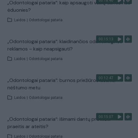
00:18:40
„Odontologai pataria“: kaip apsaugoti vaikų dantis nuo
ėduonies?
Laidos
|
Odontologai pataria
00:15:13
„Odontologai pataria“: klaidinančios odontologinės
reklamos – kaip neapsigauti?
Laidos
|
Odontologai pataria
00:12:47
„Odontologai pataria“: burnos priežiūros iššūkiai
nėštumo metu
Laidos
|
Odontologai pataria
00:15:07
„Odontologai pataria“: išimami dantų protezai –
praeitis ar ateitis?
Laidos
|
Odontologai pataria