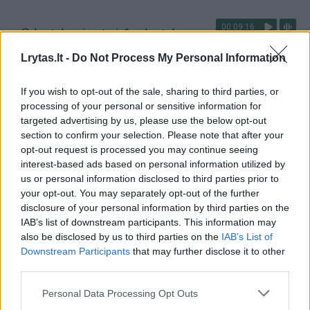
00:09:16
„Odontologai pataria“: odontologo padėjėjas – svarbi
kokybiško paciento gydymo dalis
Lrytas.lt -
Do Not Process My Personal Information
Laidos
|
Odontologai pataria
If you wish to opt-out of the sale, sharing to third parties, or
processing of your personal or sensitive information for
00:09:16
„Odontologai pataria“: kaip prižiūrėti dantų implantus?
targeted advertising by us, please use the below opt-out
section to confirm your selection. Please note that after your
Laidos
|
Odontologai pataria
opt-out request is processed you may continue seeing
interest-based ads based on personal information utilized by
us or personal information disclosed to third parties prior to
00:12:19
„Odontologai pataria“: žmogaus papilomos viruso ir
your opt-out. You may separately opt-out of the further
burnaryklės vėžio ryšys
disclosure of your personal information by third parties on the
IAB’s list of downstream participants. This information may
Laidos
|
Odontologai pataria
also be disclosed by us to third parties on the
IAB’s List of
Downstream Participants
that may further disclose it to other
third parties.
00:14:52
„Odontologai pataria“: rūkymo žala – ne tik geltoni
dantys
Personal Data Processing Opt Outs