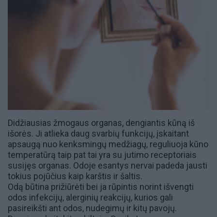
Didžiausias žmogaus organas, dengiantis
kūną
iš
išorės. Ji atlieka daug svarbių funkcijų, įskaitant
apsaugą nuo kenksmingų medžiagų, reguliuoja kūno
temperatūrą taip pat tai yra su jutimo receptoriais
susijęs organas. Odoje esantys nervai padeda jausti
tokius pojūčius kaip karštis ir šaltis.
Odą būtina prižiūrėti bei ja rūpintis norint išvengti
odos infekcijų, alerginių reakcijų, kurios gali
pasireikšti ant odos,
nudegimų
ir kitų pavojų.