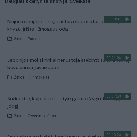
Daugiau skaitykite skiltyje:
Sveikata
.
00:00:47
Niujorko mugėje – neįprastas eksponatas: pristatyta
knyga, įrišta į žmogaus odą
Žinios
|
Pasaulis
00:01:08
Japonijos mokslininkai nenustoja stebinti: sukūrė tai, ką
buvo sunku įsivaizduoti
Žinios
|
IT ir mokslas
00:01:53
Sužinokite, kaip esant pirtyje galima išlyginti nelygų
įdegį
Žinios
|
Gyvenimo būdas
00:13:23