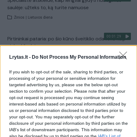
Specialistė atskleidė, kaip lengvai gydyti nudegimus
saulėje: užteks to, ką turite namuose
Žinios
|
Lietuvos diena
00:01:29
Pirtininkai pataria: po šio kūno šveitiklio oda lieka kaip
niekad švelni
Žinios
|
Gyvenimo būdas
Lrytas.lt -
Do Not Process My Personal Information
If you wish to opt-out of the sale, sharing to third parties, or
00:06:41
Vyras siuva rankines, už kurias moka ir tūkstantį eurų:
processing of your personal or sensitive information for
galvą susuko internete pamatytas filmukas
targeted advertising by us, please use the below opt-out
section to confirm your selection. Please note that after your
Žinios
|
Verslas
opt-out request is processed you may continue seeing
interest-based ads based on personal information utilized by
us or personal information disclosed to third parties prior to
00:02:25
Praeiviai apie veido odos priežiūros rutiną: dauguma
your opt-out. You may separately opt-out of the further
nustebino paprastumu
disclosure of your personal information by third parties on the
IAB’s list of downstream participants. This information may
Žinios
|
Gyvenimo būdas
also be disclosed by us to third parties on the
IAB’s List of