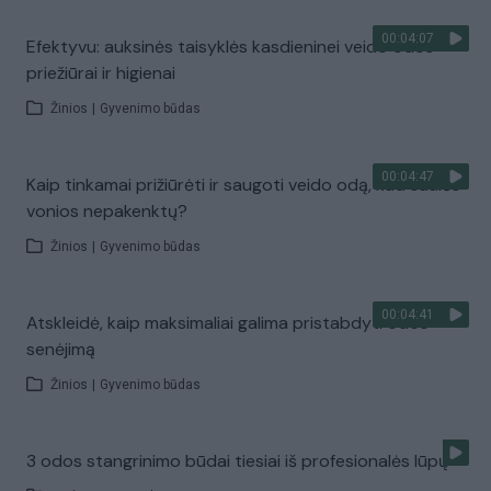
00:04:07
Efektyvu: auksinės taisyklės kasdieninei veido odos
priežiūrai ir higienai
Žinios
|
Gyvenimo būdas
00:04:47
Kaip tinkamai prižiūrėti ir saugoti veido odą, kad saulės
vonios nepakenktų?
Žinios
|
Gyvenimo būdas
00:04:41
Atskleidė, kaip maksimaliai galima pristabdyti odos
senėjimą
Žinios
|
Gyvenimo būdas
3 odos stangrinimo būdai tiesiai iš profesionalės lūpų