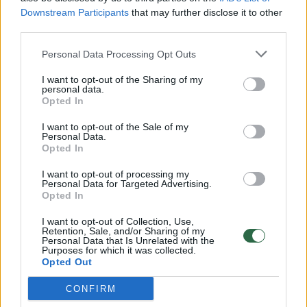
Downstream Participants
that may further disclose it to other
third parties.
00:01:14
Staigmena mados gerbėjams: renginio podiumu žengė
gyvūnai
Personal Data Processing Opt Outs
Žinios
|
Augintinis
I want to opt-out of the Sharing of my
personal data.
Opted In
00:20:55
Ką daryti, jei veido oda išsausėjo: dermatologė patarė,
I want to opt-out of the Sale of my
Personal Data.
ko būtina imtis
Opted In
Žinios
|
Gyvenimo būdas
I want to opt-out of processing my
Personal Data for Targeted Advertising.
Opted In
00:03:23
Turkai įspėja dėl mėgstamos Kangalo žuvyčių
I want to opt-out of Collection, Use,
procedūros
Retention, Sale, and/or Sharing of my
Personal Data that Is Unrelated with the
Purposes for which it was collected.
Žinios
|
Pasaulis
Opted Out
CONFIRM
00:00:40
Populiarėja keista ir šlykštoka veido procedūra, tačiau