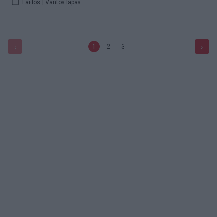
Laidos
|
Vantos lapas
‹
›
1
2
3