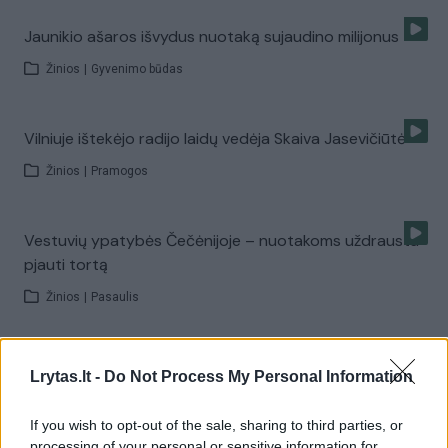
Jaunikio ašaros išvydus nuotaką sujaudino milijonus
Žinios
|
Gyvenimo būdas
Vilniuje ištekėjo radijo laidų vedėja Skaiva Jasevičiūtė
Žinios
|
Pramogos
Vestuvių ypatybės Čečėnijoje – nuotakoms uždrausta
pjauti tortą
Žinios
|
Pasaulis
Vilniuje žiedus sumainė J. Morkūnas ir I. Kavaliauskaitė
Lrytas.lt -
Do Not Process My Personal Information
Žinios
|
Pramogos
If you wish to opt-out of the sale, sharing to third parties, or
processing of your personal or sensitive information for