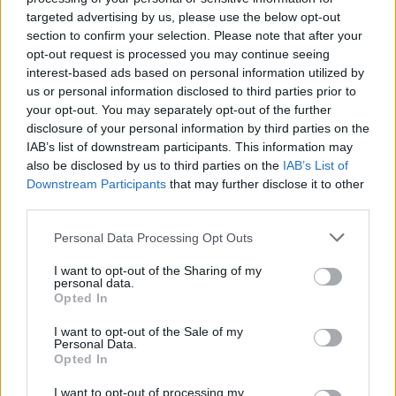
Jaunikio ir pabrolių staigmena nuotakai, kuri pakerės
targeted advertising by us, please use the below opt-out
section to confirm your selection. Please note that after your
kiekvieną
opt-out request is processed you may continue seeing
Žinios
|
Pramogos
interest-based ads based on personal information utilized by
us or personal information disclosed to third parties prior to
your opt-out. You may separately opt-out of the further
Pasakiškos Agnės Liubertaitės ir jos mylimojo Donato
disclosure of your personal information by third parties on the
IAB’s list of downstream participants. This information may
vestuvės
also be disclosed by us to third parties on the
IAB’s List of
Žinios
|
Pramogos
Downstream Participants
that may further disclose it to other
third parties.
Personal Data Processing Opt Outs
Išgirskite: giesmę užtraukusi nuotaka nustebino visą
Lietuvą
I want to opt-out of the Sharing of my
personal data.
Žinios
|
Videobumas
Opted In
I want to opt-out of the Sale of my
Personal Data.
Jaunikis nustebo: lietuvė jaunoji parengė netikėtą
Opted In
staigmeną
I want to opt-out of processing my