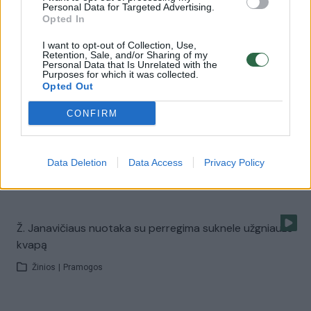
Žinios
|
Pramogos
Personal Data for Targeted Advertising.
Opted In
I want to opt-out of Collection, Use,
Ž. Janavičiaus mylimoji per vestuvių ceremoniją tramdė
Retention, Sale, and/or Sharing of my
Personal Data that Is Unrelated with the
ašaras
Purposes for which it was collected.
Opted Out
Žinios
|
Pramogos
CONFIRM
Jaunavedžiai – apie suknelę, šeimos pagausėjimą ir
savo šventę
Data Deletion
Data Access
Privacy Policy
Žinios
|
Pramogos
Ž. Janavičiaus nuotaka su perregima suknele užgniaužė
kvapą
Žinios
|
Pramogos