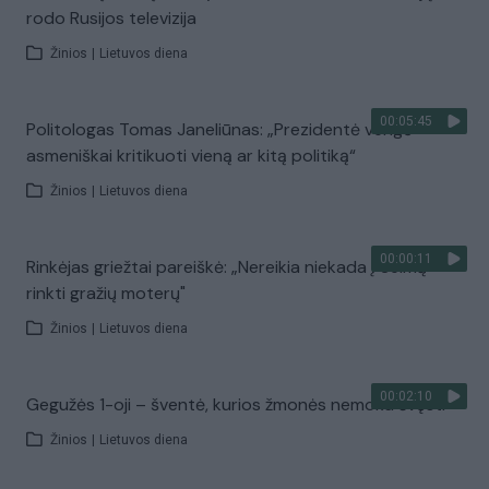
rodo Rusijos televizija
Žinios
|
Lietuvos diena
00:05:45
Politologas Tomas Janeliūnas: „Prezidentė vengė
asmeniškai kritikuoti vieną ar kitą politiką“
Žinios
|
Lietuvos diena
00:00:11
Rinkėjas griežtai pareiškė: „Nereikia niekada į Seimą
rinkti gražių moterų"
Žinios
|
Lietuvos diena
00:02:10
Gegužės 1-oji – šventė, kurios žmonės nemoka švęsti
Žinios
|
Lietuvos diena