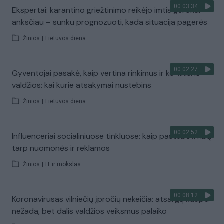
00:03:34
Ekspertai: karantino griežtinimo reikėjo imtis gerokai
anksčiau – sunku prognozuoti, kada situacija pagerės
Žinios
|
Lietuvos diena
00:02:27
Gyventojai pasakė, kaip vertina rinkimus ir ko tikisi iš
valdžios: kai kurie atsakymai nustebins
Žinios
|
Lietuvos diena
00:02:52
Influenceriai socialiniuose tinkluose: kaip pastebėti ribą
tarp nuomonės ir reklamos
Žinios
|
IT ir mokslas
00:08:12
Koronavirusas vilniečių įpročių nekeičia: atsargų kaupti
nežada, bet dalis valdžios veiksmus palaiko