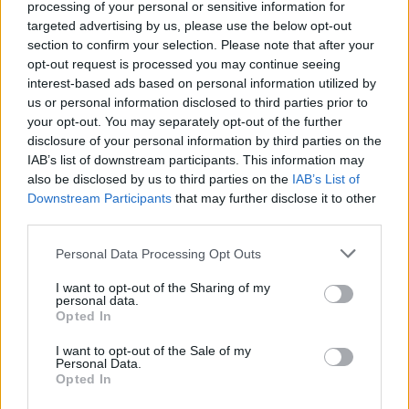
Ramūnui Karbauskiui prieštaravę bendražygiai keičia
processing of your personal or sensitive information for
toną
targeted advertising by us, please use the below opt-out
section to confirm your selection. Please note that after your
Žinios
|
Lietuvos diena
opt-out request is processed you may continue seeing
interest-based ads based on personal information utilized by
us or personal information disclosed to third parties prior to
00:04:58
Nustebsite sužinoję, kokią vietą „Eurovizijoje“ spėja
your opt-out. You may separately opt-out of the further
Ievai Zasimauskaitei
disclosure of your personal information by third parties on the
IAB’s list of downstream participants. This information may
Žinios
|
Pramogos
also be disclosed by us to third parties on the
IAB’s List of
Downstream Participants
that may further disclose it to other
third parties.
00:03:05
100-metė lietuvė pasakė savo nuomonę apie
Personal Data Processing Opt Outs
dabartinę valdžią
I want to opt-out of the Sharing of my
Žinios
|
Lietuvos diena
personal data.
Opted In
00:02:30
Žmonės apie kyšius medikams: „Bent jau palaiko
I want to opt-out of the Sale of my
Personal Data.
ligoninėje“
Opted In
Žinios
|
Lietuvos diena