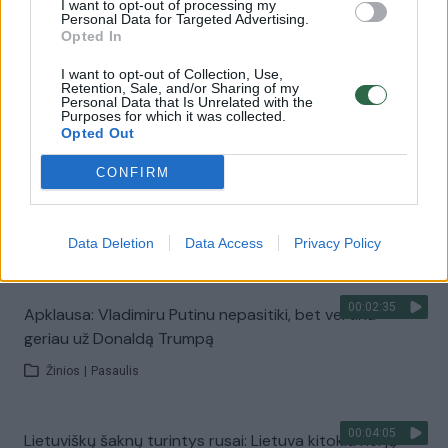
I want to opt-out of processing my
Personal Data for Targeted Advertising.
Opted In
00:03:07
Apie mirtiną avariją Rokiškio rajone išgirdę vairuotojai
I want to opt-out of Collection, Use,
neslėpė emocijų
Retention, Sale, and/or Sharing of my
Personal Data that Is Unrelated with the
Purposes for which it was collected.
Žinios
|
Lietuvos diena
Opted Out
CONFIRM
00:05:02
Danijoje gyvenantis lietuvis gydytojas: norime grįžti,
bet kaip išgyventi?
Data Deletion
Data Access
Privacy Policy
Žinios
|
Lietuvos diena
00:02:35
Apklausa: Vladimiru Putinu nepasitiki, bet vertina
geriau už Donaldą Trumpą
Žinios
|
Pasaulis
00:04:05
Lietuviškų šaknų turintys rusai: Lietuva kitokia nei ją