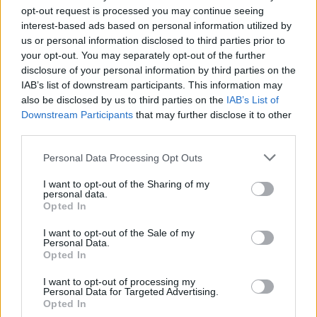
opt-out request is processed you may continue seeing
00:02:42
Žmonės plūsta atsisveikinti su anapilin iškeliavusia A.
interest-based ads based on personal information utilized by
Adamkiene: susirinkusieji velionei negailėjo gražių žodžių
us or personal information disclosed to third parties prior to
your opt-out. You may separately opt-out of the further
Žinios
|
Lietuvos diena
disclosure of your personal information by third parties on the
IAB’s list of downstream participants. This information may
also be disclosed by us to third parties on the
IAB’s List of
00:04:35
Aptarė amžinatilsį A. Adamkienės indėlį: ji suformavo
Downstream Participants
that may further disclose it to other
įvaizdį, kaip galėtų atrodyti pirmoji ponia
third parties.
Žinios
|
Lietuvos diena
Personal Data Processing Opt Outs
I want to opt-out of the Sharing of my
00:06:46
Lietuvos politikai negaili gražių žodžių A. Adamkienei:
personal data.
Opted In
buvo ne tik autoritetas, bet ir kelrodis
I want to opt-out of the Sale of my
Žinios
|
Lietuvos diena
Personal Data.
Opted In
00:01:59
Mirė buvusi pirmoji ponia Alma Adamkienė
I want to opt-out of processing my
Personal Data for Targeted Advertising.
Opted In
Žinios
|
Lietuvos diena