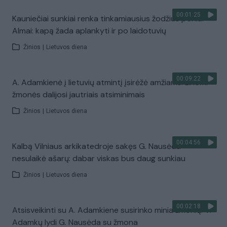
00:01:25
Kauniečiai sunkiai renka tinkamiausius žodžius poniai
Almai: kapą žada aplankyti ir po laidotuvių
Žinios
|
Lietuvos diena
00:09:22
A. Adamkienė į lietuvių atmintį įsirėžė amžiams: žinomi
žmonės dalijosi jautriais atsiminimais
Žinios
|
Lietuvos diena
00:04:56
Kalbą Vilniaus arkikatedroje sakęs G. Nausėda
nesulaikė ašarų: dabar viskas bus daug sunkiau
Žinios
|
Lietuvos diena
00:02:18
Atsisveikinti su A. Adamkiene susirinko minia žmonių: V.
Adamkų lydi G. Nausėda su žmona