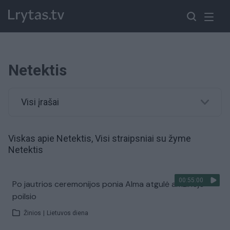
Netektis
Visi įrašai
Viskas apie Netektis, Visi straipsniai su žyme
Netektis
00:55:00
Po jautrios ceremonijos ponia Alma atgulė amžinojo
poilsio
Žinios
|
Lietuvos diena