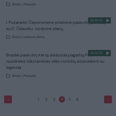
Žinios
|
Pasaulis
00:05:00
I. Puzaraitė-Čepononienė prisiminė paskutinį pokalbį
su D. Čižausku: turėjome planų
Žinios
|
Lietuvos diena
00:00:55
Brazilai paskutinį kartą atiduoda pagarbą Pele:
nusidriekė tūkstantinės eilės norinčių atsisveikinti su
legenda
Žinios
|
Pasaulis
‹
›
1
2
3
4
5
6