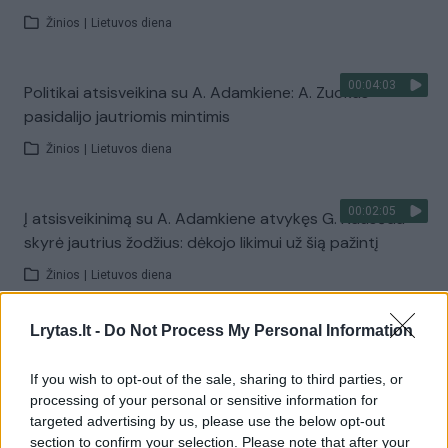
Žinios
|
Lietuvos diena
00:04:03
Politikai atsisveikina su A. Adamkiene: A. Zuokas
pasidalijo jautriomis mintimis
Žinios
|
Lietuvos diena
00:02:05
Į atsisveikinimą su A. Adamkiene atvykęs G. Nausėda
skyrė jautrius žodžius: dėkojo likimui už šią pažintį
Žinios
|
Lietuvos diena
Lrytas.lt -
Do Not Process My Personal Information
00:00:39
Prezidentūroje nusidriekė minia žmonių, norinčių
atiduoti paskutinę pagarbą A. Adamkienei
If you wish to opt-out of the sale, sharing to third parties, or
processing of your personal or sensitive information for
Žinios
|
Lietuvos diena
targeted advertising by us, please use the below opt-out
section to confirm your selection. Please note that after your