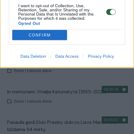
I want to opt-out of Collection, Use,
Retention, Sale, and/or Sharing of my
Personal Data that Is Unrelated with the
00:00:41
In memoriam: Antanas Terleckas (1928–2023)
Purposes for which it was collected.
Opted Out
Žinios
|
Lietuvos diena
CONFIRM
00:00:41
V. Čmilytė-Nielsen pasidalijo mintimis apie anapilin
iškeliavusį A. Terlecką: „Tai buvo vienas drąsausių
Data Deletion
Data Access
Privacy Policy
žmonių“
Žinios
|
Lietuvos diena
00:00:25
In memoriam: Vitalija Katunskytė (1955-2023)
Žinios
|
Lietuvos diena
00:00:51
Pasaulis gedi Elvio Presley dukros Lisos Marie: mirė
būdama 54 metų