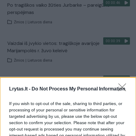
00:00:46
Po tragiškos vaiko žūties Jurbarke – pareigūno
perspėjimas
Žinios
|
Lietuvos diena
00:00:39
Vaizdai iš įvykio vietos: tragiškoje avarijoje
Marijampolės r. žuvo keleivė
Žinios
|
Lietuvos diena
00:00:54
Vaizdai iš įvykio vietos: žuvo iš 5 aukšto iškritęs vyras
– aplinkybės mįslingos
Lrytas.lt -
Do Not Process My Personal Information
Žinios
|
Videobumas
If you wish to opt-out of the sale, sharing to third parties, or
processing of your personal or sensitive information for
targeted advertising by us, please use the below opt-out
00:01:39
Po tragedijos Lenkijoje dalis pabėgimo kambarių
section to confirm your selection. Please note that after your
nedelsiant uždaryti
opt-out request is processed you may continue seeing
interest-based ads based on personal information utilized by