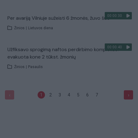
00:00:30
Per avariją Vilniuje sužeisti 6 žmonės, žuvo šuo
Žinios
|
Lietuvos diena
00:00:40
Užfiksavo sprogimą naftos perdirbimo komplekse:
evakuota kone 2 tūkst. žmonių
Žinios
|
Pasaulis
‹
›
1
2
3
4
5
6
7