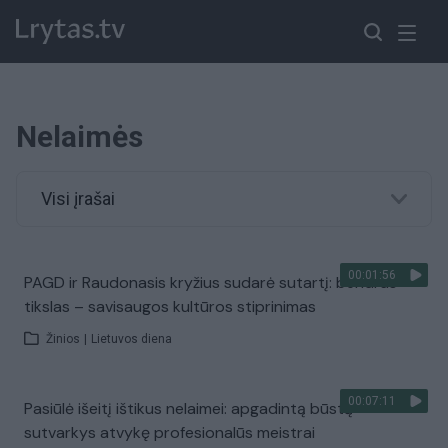
Nelaimės
Visi įrašai
00:01:56
PAGD ir Raudonasis kryžius sudarė sutartį: bendras
tikslas – savisaugos kultūros stiprinimas
Žinios
|
Lietuvos diena
00:07:11
Pasiūlė išeitį ištikus nelaimei: apgadintą būstą
sutvarkys atvykę profesionalūs meistrai