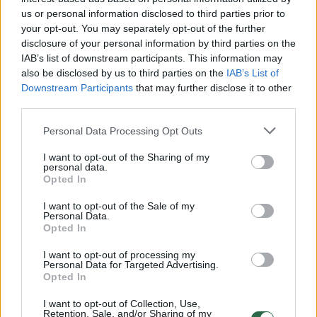
Žinios
|
Pasaulis
us or personal information disclosed to third parties prior to
your opt-out. You may separately opt-out of the further
disclosure of your personal information by third parties on the
00:04:08
Į teismą atvykęs karys kreipėsi į tragiškoje avarijoje
IAB’s list of downstream participants. This information may
žuvusiųjų artimuosius
also be disclosed by us to third parties on the
IAB’s List of
Downstream Participants
that may further disclose it to other
Žinios
|
Lietuvos diena
third parties.
Personal Data Processing Opt Outs
00:01:19
Kraupūs avarijos vaizdai: karinio sunkvežimio
sumaitotame „Volvo“ žuvo nėščioji
I want to opt-out of the Sharing of my
personal data.
Opted In
Žinios
|
Lietuvos diena
I want to opt-out of the Sale of my
Personal Data.
00:01:08
Žmoną skęsti palikęs įtariamasis tvirtina, kad
Opted In
automobilį vairavo ne jis
I want to opt-out of processing my
Personal Data for Targeted Advertising.
Žinios
|
Lietuvos diena
Opted In
I want to opt-out of Collection, Use,
Retention, Sale, and/or Sharing of my
00:02:29