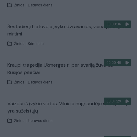
Žinios
|
Lietuvos diena
00:00:36
Šeštadienį Lietuvoje įvyko dvi avarijos, viena jų baigėsi
mirtimi
Žinios
|
Kriminalai
00:00:40
Kraupi tragedija Ukmergės r.: per avariją žuvo du
Rusijos piliečiai
Žinios
|
Lietuvos diena
00:01:29
Vaizdai iš įvykio vietos: Vilniuje nugriaudėjo sprogimas,
yra sužeistųjų
Žinios
|
Lietuvos diena