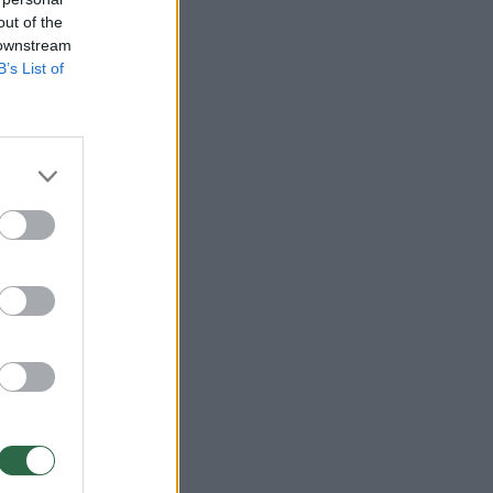
out of the
 downstream
B’s List of
inas
per A.
ninkas