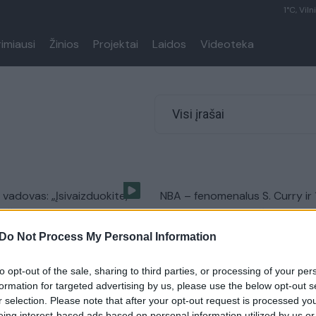
1°C, Viln
rimiausi
Žinios
Projektai
Laidos
Videoteka
Visi įrašai
 vadovas: „Įsivaizduokite,
NBA – fenomenalus S. Curry ir 
s žais po 2 metų“
„Warriors“ pergalė iš eilės
Do Not Process My Personal Information
Sportas
Žinios
|
Sportas
to opt-out of the sale, sharing to third parties, or processing of your per
atvių supertalento skrydis
Kuriozinis metimas NBA, kokio 
formation for targeted advertising by us, please use the below opt-out s
aržovų galvas
nematėte
r selection. Please note that after your opt-out request is processed y
eing interest-based ads based on personal information utilized by us or