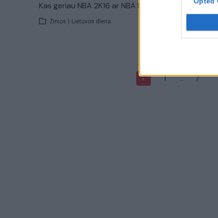
Opted 
Kas geriau NBA 2K16 ar NBA Live 16?
„NBA“ žais
užkulisiu
Žinios
|
Lietuvos diena
Žinios
|
1
...
7
‹