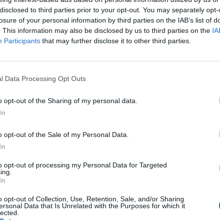
Sportas
Žinios
|
Sportas
disclosed to third parties prior to your opt-out. You may separately opt-
losure of your personal information by third parties on the IAB’s list of
. This information may also be disclosed by us to third parties on the
IA
iūnas „Thunder“ žvaigždes
Žingsniai NBA? Ne, D.J. August
Participants
that may further disclose it to other third parties.
 efektingu dėjimu
apie tai negirdėjo
Sportas
Žinios
|
Sportas
l Data Processing Opt Outs
o opt-out of the Sharing of my personal data.
 kelionė į Ameriką – tarsi
C. Curry siautėjimas: tritaškis 
In
 trileris
Davisą ir 53 taškai
Sportas
Žinios
|
Sportas
o opt-out of the Sale of my Personal Data.
In
e – J. Valančiūno
Viešnamyje rastas NBA krepši
to opt-out of processing my Personal Data for Targeted
ing.
as puolime ir gynyboje
L. Odomas – kritinės būklės
In
Sportas
Žinios
|
Sportas
o opt-out of Collection, Use, Retention, Sale, and/or Sharing
ersonal Data that Is Unrelated with the Purposes for which it
lected.