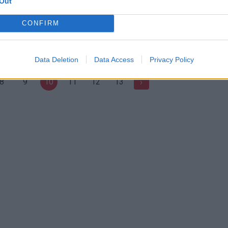
Out
kite ne tik aikštėje, bet ir
FIBA įvertintas Š. Marčiulionis:
ose
„Bijojau asmeninio pripažinimo
CONFIRM
IT ir mokslas
Žinios
|
Sportas
Data Deletion
Data Access
Privacy Policy
8
9
10
11
12
13
›