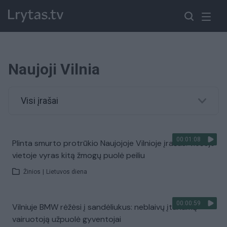
Naujoji Vilnia
Visi įrašai
00:01:08
Plinta smurto protrūkio Naujojoje Vilnioje įrašas: viešoje
vietoje vyras kitą žmogų puolė peiliu
Žinios
|
Lietuvos diena
00:00:59
Vilniuje BMW rėžėsi į sandėliukus: neblaivų įtariamą
vairuotoją užpuolė gyventojai