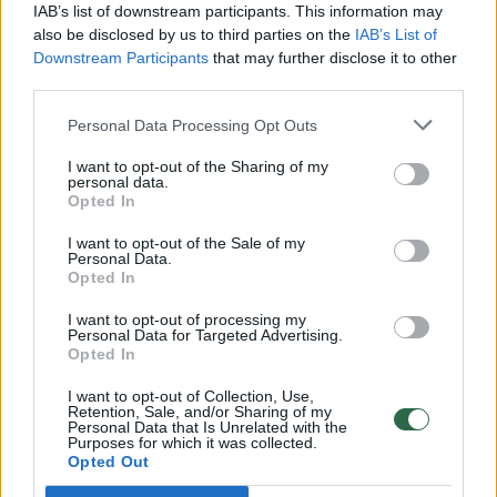
Žinios
|
Kriminalai
IAB’s list of downstream participants. This information may
also be disclosed by us to third parties on the
IAB’s List of
Downstream Participants
that may further disclose it to other
00:00:29
Pasižvalgykite po istorinio popieriaus fabriko apylinkes
third parties.
Žinios
|
IT ir mokslas
Personal Data Processing Opt Outs
I want to opt-out of the Sharing of my
personal data.
Tik mokyklą baigęs vilnietis nori į Seimą: žinios verčia
Opted In
raudonuoti
I want to opt-out of the Sale of my
Žinios
|
Lietuvos diena
Personal Data.
Opted In
I want to opt-out of processing my
Žudynių Naujojoje Vilnioje dalyviai varstė teismo duris
Personal Data for Targeted Advertising.
Opted In
Žinios
|
Kriminalai
I want to opt-out of Collection, Use,
Retention, Sale, and/or Sharing of my
Personal Data that Is Unrelated with the
Purposes for which it was collected.
Antakalnio kapinėse rusai paminėjo gegužės 9-ąją
Opted Out
Žinios
|
Lietuvos diena