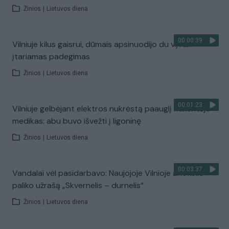
Žinios
|
Lietuvos diena
00:00:39
Vilniuje kilus gaisrui, dūmais apsinuodijo du vyrai:
įtariamas padegimas
Žinios
|
Lietuvos diena
00:01:23
Vilniuje gelbėjant elektros nukrėstą paauglį nukentėjo
medikas: abu buvo išvežti į ligoninę
Žinios
|
Lietuvos diena
00:03:37
Vandalai vėl pasidarbavo: Naujojoje Vilnioje ant kelio
paliko užrašą „Skvernelis – durnelis“
Žinios
|
Lietuvos diena