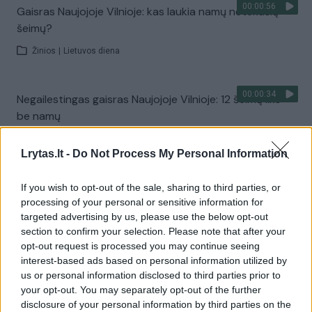
00:00:56
Gaisras Naujojoje Vilnioje: kas laukia namų netekusių
šeimų?
Žinios
|
Lietuvos diena
00:00:34
Negailestingas gaisras Naujojoje Vilnioje: 12 šeimų liko
be namų
Žinios
|
Lietuvos diena
Lrytas.lt -
Do Not Process My Personal Information
00:00:29
Naujojoje Vilnioje – įtarimų keliantys veiksmai: akyse
If you wish to opt-out of the sale, sharing to third parties, or
griūva išskirtinis pastatas
processing of your personal or sensitive information for
targeted advertising by us, please use the below opt-out
Žinios
|
Videobumas
section to confirm your selection. Please note that after your
opt-out request is processed you may continue seeing
interest-based ads based on personal information utilized by
00:01:46
Papasakojo, kaip į polikliniką įsiveržė Naujojoje Vilnioje
us or personal information disclosed to third parties prior to
apšaudytas vyras
your opt-out. You may separately opt-out of the further
disclosure of your personal information by third parties on the