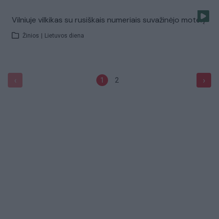
Vilniuje vilkikas su rusiškais numeriais suvažinėjo moterį
Žinios
|
Lietuvos diena
‹
›
1
2