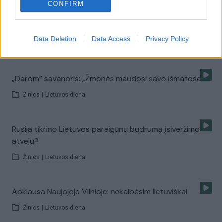
CONFIRM
Užfiksuotas didžiulis gaisras Naujojoje Vilnioje
Data Deletion
Data Access
Privacy Policy
Žinios
|
Lietuvos diena
„Darom“ savanoris: „Žmonės maudosi savo išmatose“
Žinios
|
Lietuvos diena
Rusija tikrino Lietuvos pareigūnų budrumą įsiveržimo
atveju?
Žinios
|
Lietuvos diena
Apklausa Naujojoje Vilnioje: nekalbėsim lietuviškai
Žinios
|
Lietuvos diena