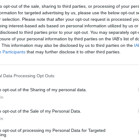
ano, kad tai prives prie
kvaišalų platinimo: prieš teism
to opt-out of the sale, sharing to third parties, or processing of your per
ausmės skyrimo
penki asmenys
formation for targeted advertising by us, please use the below opt-out s
Pasaulis
Žinios
|
Kriminalai
r selection. Please note that after your opt-out request is processed y
eing interest-based ads based on personal information utilized by us or
disclosed to third parties prior to your opt-out. You may separately opt-
00:01:19
00:01
losure of your personal information by third parties on the IAB’s list of
sučiuptas dar vienas
Pareigūnai užkirto kelią narkot
. This information may also be disclosed by us to third parties on the
IA
 platintojas: kratų metu
tinklui: klaipėdiečiai įkliuvo su
Participants
that may further disclose it to other third parties.
 tik nelegalių medžiagų
tūkst. eurų vertės kvaišalais
Kriminalai
Žinios
|
Kriminalai
l Data Processing Opt Outs
00:00:49
00:01
e nuteisti penki asmenys,
Neliko nepastebėti: Vilniuje poli
o opt-out of the Sharing of my personal data.
arkotines medžiagas:
įkliuvo du vyrai, įtariami pavoj
In
ai merginai – 20 metų
narkotikų platinimu
o opt-out of the Sale of my Personal Data.
Kriminalai
Žinios
|
Kriminalai
In
to opt-out of processing my Personal Data for Targeted
00:01:34
00:11:10
ariamąjį, per „Telegram“
Kovoje su narkotikais eksperta
ing.