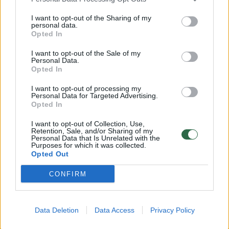
dangų pakilo dūmų stulpai
I want to opt-out of the Sharing of my
personal data.
Žinios
|
Pasaulis
Opted In
I want to opt-out of the Sale of my
00:00:40
Personal Data.
Lietuvos muitinė sunaikino beveik pusės tonos
Opted In
hereoino: parodė, kaip tai atrodo
I want to opt-out of processing my
Žinios
|
Kriminalai
Personal Data for Targeted Advertising.
Opted In
I want to opt-out of Collection, Use,
00:00:55
Radus 50 kilogramų augalinės kilmės narkotikų
Retention, Sale, and/or Sharing of my
Personal Data that Is Unrelated with the
Jonavoje sulaikyti du vyrai: gresia iki 8 metų kalėjimo
Purposes for which it was collected.
Opted Out
Žinios
|
Kriminalai
CONFIRM
00:00:46
Peru konfiskavo 3,4 tonos kokaino: narkotikai buvo
slepiami bananų siuntose, skirtose Belgijai
Data Deletion
Data Access
Privacy Policy
Žinios
|
Pasaulis