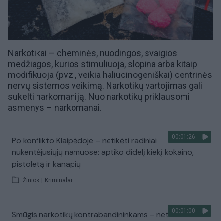
Narkotikai – cheminės, nuodingos, svaigios
medžiagos, kurios stimuliuoja, slopina arba kitaip
modifikuoja (pvz., veikia haliucinogeniškai) centrinės
nervų sistemos veikimą. Narkotikų vartojimas gali
sukelti
narkomaniją
. Nuo narkotikų priklausomi
asmenys –
narkomanai
.
00:01:26
Po konflikto Klaipėdoje – netikėti radiniai
nukentėjusiųjų namuose: aptiko didelį kiekį kokaino,
pistoletą ir kanapių
Žinios
|
Kriminalai
00:01:00
Smūgis narkotikų kontrabandininkams – neteko