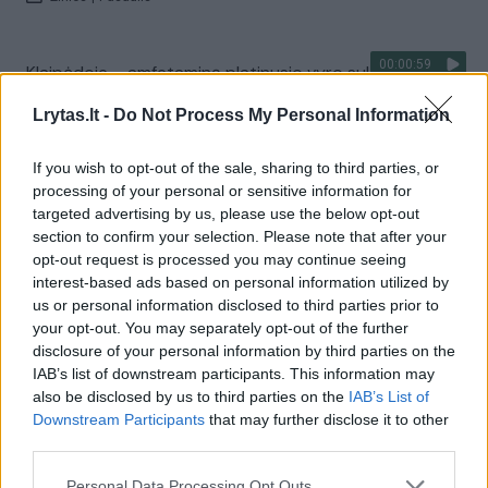
00:00:59
Klaipėdoje – amfetaminą platinusio vyro sulaikymas: už
kvaišalus pirkėjai galėjo atsiskaityti kriptovaliuta
Lrytas.lt -
Do Not Process My Personal Information
Žinios
|
Kriminalai
If you wish to opt-out of the sale, sharing to third parties, or
processing of your personal or sensitive information for
00:00:51
Europoje atskleistas didelis sintetinių narkotikų tinklas:
targeted advertising by us, please use the below opt-out
veikla buvo koordinuojama iš Lenkijos
section to confirm your selection. Please note that after your
opt-out request is processed you may continue seeing
Žinios
|
Pasaulis
interest-based ads based on personal information utilized by
us or personal information disclosed to third parties prior to
your opt-out. You may separately opt-out of the further
00:00:44
Venesuela paviešino sėkmingą laimikį: konfiskavo 6,85
disclosure of your personal information by third parties on the
tonos narkotikų
IAB’s list of downstream participants. This information may
also be disclosed by us to third parties on the
IAB’s List of
Žinios
|
Pasaulis
Downstream Participants
that may further disclose it to other
third parties.
00:01:02
Vaizdai iš Venesuelos: sostinėje griaudi sprogimai, į
Personal Data Processing Opt Outs