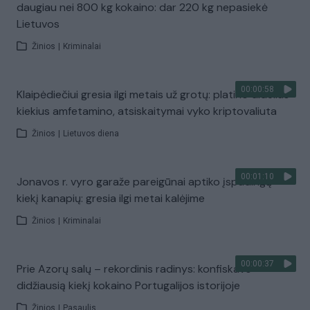
daugiau nei 800 kg kokaino: dar 220 kg nepasiekė
Lietuvos
Žinios
|
Kriminalai
00:00:58
Klaipėdiečiui gresia ilgi metais už grotų: platino didelius
kiekius amfetamino, atsiskaitymai vyko kriptovaliuta
Žinios
|
Lietuvos diena
00:01:10
Jonavos r. vyro garaže pareigūnai aptiko įspūdingą
kiekį kanapių: gresia ilgi metai kalėjime
Žinios
|
Kriminalai
00:00:37
Prie Azorų salų – rekordinis radinys: konfiskavo
didžiausią kiekį kokaino Portugalijos istorijoje
Žinios
|
Pasaulis