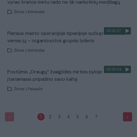
vyras: kratos metu rado ne tik narkotinių medžiagų
Žinios
|
Kriminalai
00:00:57
Plataus masto operacijoje Ispanijoje sučiupti lietuviai:
vienas jų – organizuotos grupės lyderis
Žinios
|
Kriminalai
00:00:54
Postūmis „Draugų“ žvaigždės mirties byloje –
įtariamasis pripažino savo kaltę
Žinios
|
Pasaulis
‹
›
1
2
3
4
5
6
7