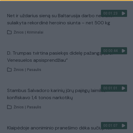
00:01:23
Net ir uždarius sieną su Baltarusija darbo netrūko:
sulaikyta rekordinė heroino siunta – net 500 kg
Žinios
|
Kriminalai
00:00:44
D. Trumpas tvirtina pasiekęs didelę pažangą: „Dėl
Venesuelos apsisprendžiau“
Žinios
|
Pasaulis
00:01:01
Stambus Salvadoro karinių jūrų pajėgų laimikis:
konfiskavo 1,4 tonos narkotikų
Žinios
|
Pasaulis
00:01:07
Klaipėdoje anoniminio pranešimo dėka sučiuptas