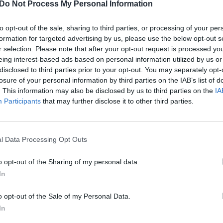
reikis: nors donorų
specialus autobusas: kviečia
Do Not Process My Personal Information
rezervo neturime
padovanoti dovaną, kurios ner
pakuoti
to opt-out of the sale, sharing to third parties, or processing of your per
Lietuvos diena
formation for targeted advertising by us, please use the below opt-out s
Žinios
|
Lietuvos diena
r selection. Please note that after your opt-out request is processed y
eing interest-based ads based on personal information utilized by us or
disclosed to third parties prior to your opt-out. You may separately opt-
00:02:52
00:03
o trūkumo nerimaujantys
Kraujo donacijos centrai šauki
losure of your personal information by third parties on the IAB’s list of
katina aukoti: už gerą
pagalbos: atšilus orams ypač
. This information may also be disclosed by us to third parties on the
IA
entojus apdovanoja ir
sumažėjo donorų
Participants
that may further disclose it to other third parties.
i
Žinios
|
Lietuvos diena
Lietuvos diena
l Data Processing Opt Outs
00:03:11
00:08
o opt-out of the Sharing of my personal data.
rinčių atlikti PGR testus:
Pradėjus skiepijimą prekybos
In
iomis dienomis
centruose, NKC pažadai: plan
truoti taps dar lengviau
galimybių pasus spausdinti vie
o opt-out of the Sale of my Personal Data.
Lietuvos diena
Žinios
|
Lietuvos diena
In