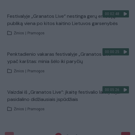
00:02:48
Festivalyje „Granatos Live“ nestinga gerų emocijų:
publiką viena po kitos kaitino Lietuvos garsenybės
Žinios
|
Pramogos
00:00:25
Penktadienio vakaras festivalyje „Granatos Live“ –
ypač karštas: minia šėlo iki paryčių
Žinios
|
Pramogos
00:05:26
Vaizdai iš „Granatos Live“: įkaitę festivalio lankytojai
pasidalino didžiausiais įspūdžiais
Žinios
|
Pramogos