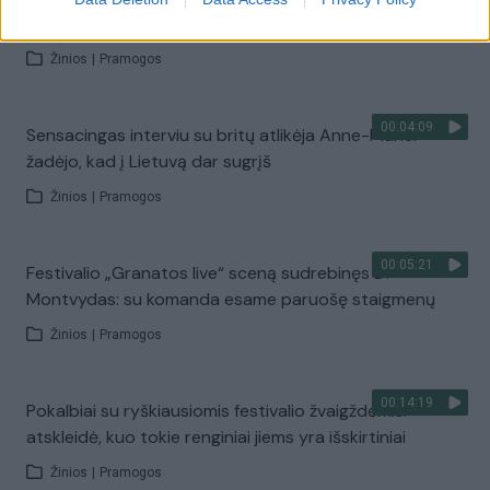
išgirskite ryškiausius lietuvių atlikėjų hitus
Žinios
|
Pramogos
00:04:09
Sensacingas interviu su britų atlikėja Anne-Marie:
žadėjo, kad į Lietuvą dar sugrįš
Žinios
|
Pramogos
00:05:21
Festivalio „Granatos live“ sceną sudrebinęs D.
Montvydas: su komanda esame paruošę staigmenų
Žinios
|
Pramogos
00:14:19
Pokalbiai su ryškiausiomis festivalio žvaigždėmis:
atskleidė, kuo tokie renginiai jiems yra išskirtiniai
Žinios
|
Pramogos