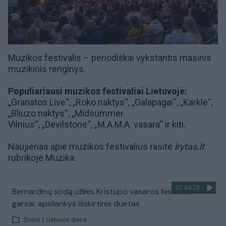
Muzikos festivalis – periodiškai vykstantis masinis
muzikinis renginys.
Populiariausi muzikos festivaliai Lietuvoje:
„Granatos Live“
,
„Roko naktys“
,
„Galapagai
“,
„Karklė“
,
„Bliuzo naktys“
,
„Midsummer
Vilnius“
,
„Devilstone“
,
„M.A.M.A. vasara“
ir kiti.
Naujienas apie muzikos festivalius rasite
lrytas.lt
rubrikoje
Muzika
.
00:04:28
Bernardinų sodą užlies Kristupo vasaros festivalio
garsai: apsilankys išskirtinis duetas
Žinios
|
Lietuvos diena