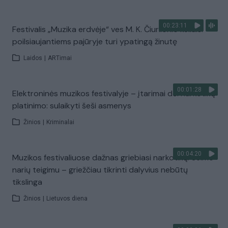
00:23:11
Festivalis „Muzika erdvėje“ ves M. K. Čiurlionio keliais:
poilsiaujantiems pajūryje turi ypatingą žinutę
Laidos
|
ARTimai
00:01:28
Elektroninės muzikos festivalyje – įtarimai dėl narkotikų
platinimo: sulaikyti šeši asmenys
Žinios
|
Kriminalai
00:04:20
Muzikos festivaliuose dažnas griebiasi narkotikų: Seimo
narių teigimu – griežčiau tikrinti dalyvius nebūtų
tikslinga
Žinios
|
Lietuvos diena