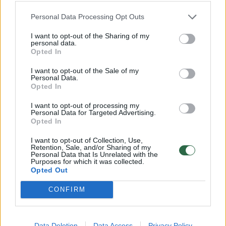
Personal Data Processing Opt Outs
00:03:38
Vykstant į festivalį verta būti pasiruošus viskam:
I want to opt-out of the Sharing of my
personal data.
dalyviai atsakė, be kokių daiktų iš namų nekeltų kojos
Opted In
Žinios
|
Pramogos
I want to opt-out of the Sale of my
Personal Data.
Opted In
00:02:39
Pasaulinio lygio žvaigždės ant „Granatos Live“ scenos:
I want to opt-out of processing my
pamatykite jų pasirodymus
Personal Data for Targeted Advertising.
Opted In
Žinios
|
Pramogos
I want to opt-out of Collection, Use,
Retention, Sale, and/or Sharing of my
Personal Data that Is Unrelated with the
00:05:11
Festivalio dalyviai apie užklupusią liūtį: nuotaikos tai
Purposes for which it was collected.
Opted Out
nesugadino, turime jėgų švęsti iki ryto
CONFIRM
Žinios
|
Pramogos
00:04:43
Įkaitusios „Granatos Live“ scenos lietus neatvėsino:
Data Deletion
Data Access
Privacy Policy