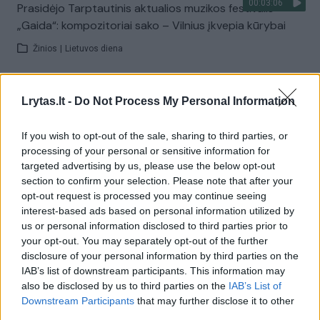
00:03:06
Prasidėjo Tarptautinis aktualios muzikos festivalis
„Gaida“: kompozitoriai sako – Vilnius įkvepia kūrybai
Žinios
|
Lietuvos diena
00:00:42
Siaubą keliantys vaizdai iš festivalio Ispanijoje: nuvirtus
Lrytas.lt -
Do Not Process My Personal Information
scenai, neišvengta aukų
If you wish to opt-out of the sale, sharing to third parties, or
Žinios
|
Pasaulis
processing of your personal or sensitive information for
targeted advertising by us, please use the below opt-out
section to confirm your selection. Please note that after your
00:02:42
Pokalbis su grupės „Jauti“ nariais: pirmą kartą lipame į
opt-out request is processed you may continue seeing
didžiąją festivalio sceną, esame labai laimingi
interest-based ads based on personal information utilized by
us or personal information disclosed to third parties prior to
Žinios
|
Pramogos
your opt-out. You may separately opt-out of the further
disclosure of your personal information by third parties on the
IAB’s list of downstream participants. This information may
00:11:10
Ryškiosios Lietuvos muzikos žvaigždės dalijosi
also be disclosed by us to third parties on the
IAB’s List of
emocijomis nulipus nuo scenos: publika buvo šauni
Downstream Participants
that may further disclose it to other
third parties.
Žinios
|
Pramogos