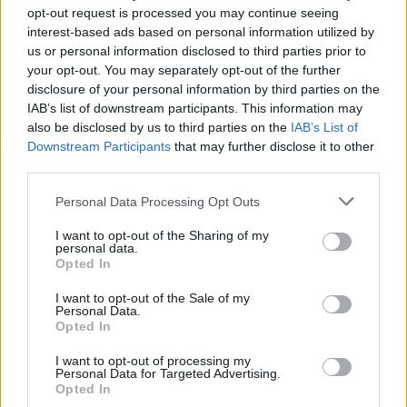
opt-out request is processed you may continue seeing
interest-based ads based on personal information utilized by
00:03:06
Monikos Kaziukaitytės kameros draugė pasakė, ką
us or personal information disclosed to third parties prior to
sužinojo apie Matuko nužudymą
your opt-out. You may separately opt-out of the further
disclosure of your personal information by third parties on the
Žinios
|
Kriminalai
IAB’s list of downstream participants. This information may
also be disclosed by us to third parties on the
IAB’s List of
Downstream Participants
that may further disclose it to other
00:03:09
Keturmečio Matuko tėvas: „Kaltas, kad nebuvau šalia“
third parties.
Žinios
|
Lietuvos diena
Personal Data Processing Opt Outs
I want to opt-out of the Sharing of my
00:01:16
Gediminas Kontenis apie sugyventinės parodymus:
personal data.
Opted In
„Bloga jos taktika“
I want to opt-out of the Sale of my
Žinios
|
Lietuvos diena
Personal Data.
Opted In
00:05:13
Dėl keturmečio berniuko nužudymo kaltina vienas kitą
I want to opt-out of processing my
Personal Data for Targeted Advertising.
Opted In
Žinios
|
Kriminalai