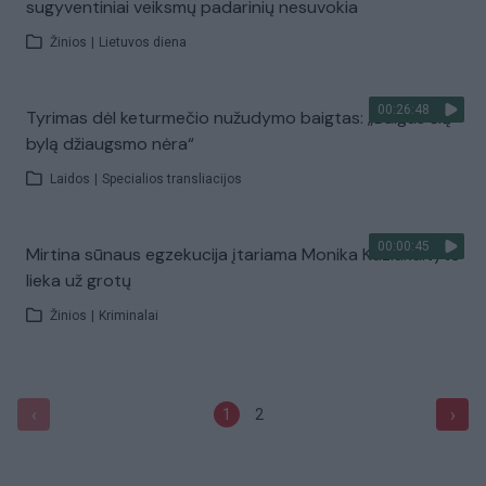
sugyventiniai veiksmų padarinių nesuvokia
Žinios
|
Lietuvos diena
00:26:48
Tyrimas dėl keturmečio nužudymo baigtas: „Baigus šią
bylą džiaugsmo nėra“
Laidos
|
Specialios transliacijos
00:00:45
Mirtina sūnaus egzekucija įtariama Monika Kaziukaitytė
lieka už grotų
Žinios
|
Kriminalai
‹
›
1
2