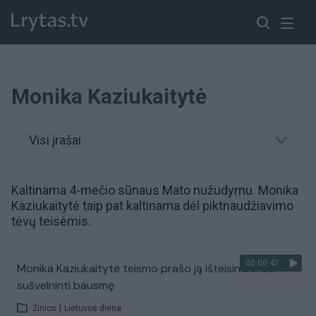
Monika Kaziukaitytė
Visi įrašai
Kaltinama 4-mečio sūnaus Mato nužudymu. Monika
Kaziukaitytė taip pat kaltinama dėl piktnaudžiavimo
tėvų teisėmis.
00:00:47
Monika Kaziukaitytė teismo prašo ją išteisinti arba
sušvelninti bausmę
Žinios
|
Lietuvos diena