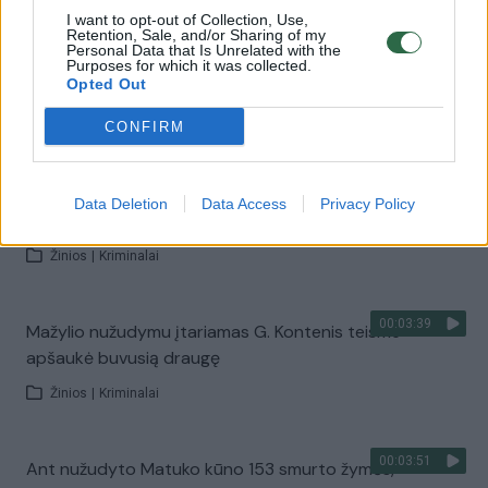
I want to opt-out of Collection, Use,
Retention, Sale, and/or Sharing of my
Personal Data that Is Unrelated with the
00:00:56
Mirtinai sumušto vaiko tėvas: „Milijoną kartų bandžiau
Purposes for which it was collected.
įsivaizduoti, kaip viskas įvyko“
Opted Out
Žinios
|
Kriminalai
CONFIRM
00:01:57
Monika Kaziukaitytė apie Gediminą Kontenį: „Tas
Data Deletion
Data Access
Privacy Policy
žmogus mus skriaudė“
Žinios
|
Kriminalai
00:03:39
Mažylio nužudymu įtariamas G. Kontenis teisme
apšaukė buvusią draugę
Žinios
|
Kriminalai
00:03:51
Ant nužudyto Matuko kūno 153 smurto žymės,