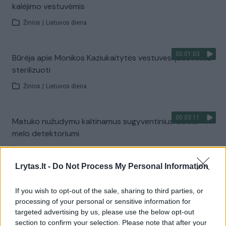
kalėjimo vestuvėmis
Žinios
|
Lietuvos diena
00:01:03
Būrėja apie Monikos Kaziukaitytės vestuves: juos reikia
sterilizuoti
Žinios
|
Lietuvos diena
00:03:11
Matuko nužudymu kaltinamus sugyventinius tikrins
melo detektoriumi
Žinios
|
Kriminalai
Lrytas.lt -
Do Not Process My Personal Information
00:01:20
Keturmečio Matuko nužudymo byloje – naujas
If you wish to opt-out of the sale, sharing to third parties, or
liudijimas
processing of your personal or sensitive information for
targeted advertising by us, please use the below opt-out
Žinios
|
Kriminalai
section to confirm your selection. Please note that after your