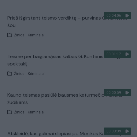
00:04:06
Prieš išgirstant teismo verdiktą – purvinas G. Kontenio
šou
Žinios
|
Kriminalai
00:01:17
Teisme per baigiamąsias kalbas G. Kontenis surengė
spektaklį
Žinios
|
Kriminalai
00:00:59
Kauno teismas pasiūlė bausmes keturmečio Matuko
žudikams
Žinios
|
Kriminalai
00:03:39
Atskleidė, kas galimai slepiasi po Monikos Kaziukaitytės