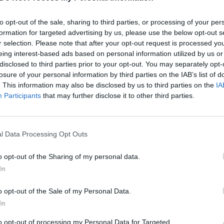
pristatymo – socialdemokrat
reakcija: nieko naujo neišgird
Pusvalandis su Valatka
to opt-out of the sale, sharing to third parties, or processing of your per
Žinios
|
Lietuvos diena
formation for targeted advertising by us, please use the below opt-out s
r selection. Please note that after your opt-out request is processed y
eing interest-based ads based on personal information utilized by us or
00:14:53
00:16:01
elis mokesčių reformą
Pastebi, kad Lietuva nėra pala
disclosed to third parties prior to your opt-out. You may separately opt-
losure of your personal information by third parties on the IAB’s list of
susipratimu: pastebi
vertinama užsienio investuotoj
. This information may also be disclosed by us to third parties on the
IA
bėjimą tarp valdančiųjų
įžvelgia valdžios kaltę
Participants
that may further disclose it to other third parties.
Lietuvos diena
Žinios
|
Lietuvos diena
l Data Processing Opt Outs
00:20:04
00:05
omų reformų vadina
Pristatytoje mokesčių reformo
usiu mokesčių kėlimu:
nemažai niuansų: vienai dirban
o opt-out of the Sharing of my personal data.
kas kelia didžiausias
grupei našta bus didžiausia
In
Žinios
|
Lietuvos diena
o opt-out of the Sale of my Personal Data.
Lietuva tiesiogiai
In
to opt-out of processing my Personal Data for Targeted
00:19:51
00:51:38