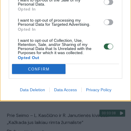
I want to opt-out of the Sale of my
00:01:39
Dėl NT mokesčio G. Nausėda mato blogą komunikaciją
Personal Data.
Opted In
nuo pat pradžių: „Tenka apgailestauti po laiko“
I want to opt-out of processing my
Žinios
|
Lietuvos diena
Personal Data for Targeted Advertising.
Opted In
00:16:17
I want to opt-out of Collection, Use,
Iš ūkininko – specialus kvietimas finansų ministrui:
Retention, Sale, and/or Sharing of my
atvažiuokite padirbėti
Personal Data that Is Unrelated with the
Purposes for which it was collected.
Opted Out
Žinios
|
Lietuvos diena
CONFIRM
00:05:40
I. Hofmanas užtikrintas – ūkininkai nenusileis: atsakė, ką
padaryti, kad visi išeitų laimingi
Data Deletion
Data Access
Privacy Policy
Žinios
|
Lietuvos diena
00:03:08
Prie Seimo – L. Kasčiūno ir R. Janutienės kivirčas:
„Kažkada jus laikiau rimta žurnaliste“