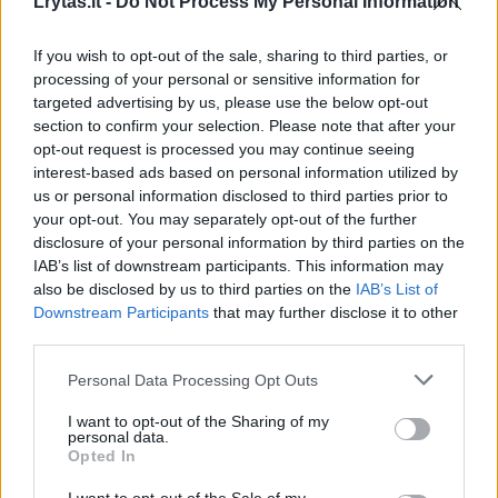
Lrytas.lt -
Do Not Process My Personal Information
Laidos
|
Verslo požiūris
If you wish to opt-out of the sale, sharing to third parties, or
processing of your personal or sensitive information for
00:41:32
Svarsto, ar gynybos finansavimo didinimas netaps
targeted advertising by us, please use the below opt-out
našta mažiausiai uždirbantiems: mato kitų rizikų
section to confirm your selection. Please note that after your
opt-out request is processed you may continue seeing
Žinios
|
Lietuvos diena
interest-based ads based on personal information utilized by
us or personal information disclosed to third parties prior to
your opt-out. You may separately opt-out of the further
00:00:32
Po BRICS kritikos – D. Trumpo atsakas: skelbia
disclosure of your personal information by third parties on the
įvesiantis papildomą muitą organizacijos šalims
IAB’s list of downstream participants. This information may
also be disclosed by us to third parties on the
IAB’s List of
Žinios
|
Pasaulis
Downstream Participants
that may further disclose it to other
third parties.
00:01:58
A. Kubilius sutinka, kad gynybai reikia skirti daugiau: su
Personal Data Processing Opt Outs
paskolomis ne viskas taip paprasta
I want to opt-out of the Sharing of my
personal data.
Žinios
|
Lietuvos diena
Opted In