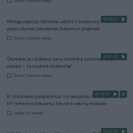
Žinios
|
Lietuvos diena
00:00:57
Mitinguojantys ūkininkai užkūrė ir buldozerį:
pasirodymas palydėtas švilpimu ir plojimais
Žinios
|
Lietuvos diena
00:01:05
Ūkininkai jau išrikiavo savo techniką sostinėje: „Ką
pasėsi – tą nusineš mokesčiai“
Žinios
|
Lietuvos diena
00:28:09
R. Urbonaitė pasipiktinusi Vyriausybės nekompetencija
NT reformos klausimu: čia nėra raketų mokslas
Laidos
|
Iš esmės
00:00:59