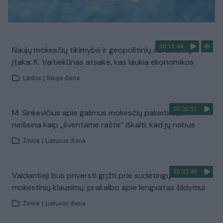
00:15:44
Naujų mokesčių tikimybė ir geopolitinių neramumų
įtaka: K. Vaitiekūnas atsakė, kas laukia ekonomikos
Laidos
|
Nauja diena
00:20:51
M. Sinkevičius apie galimus mokesčių pakeitimus:
neišeina kaip „šventame rašte“ iškalti, kad jų nebus
Žinios
|
Lietuvos diena
00:02:49
Valdantieji bus priversti grįžti prie sudėtingų
mokestinių klausimų: prakalbo apie lengvatas šildymui
Žinios
|
Lietuvos diena