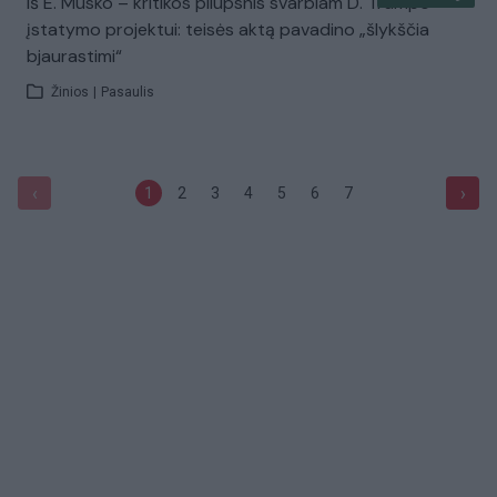
Iš E. Musko – kritikos pliūpsnis svarbiam D. Trumpo
įstatymo projektui: teisės aktą pavadino „šlykščia
bjaurastimi“
Žinios
|
Pasaulis
‹
›
1
2
3
4
5
6
7