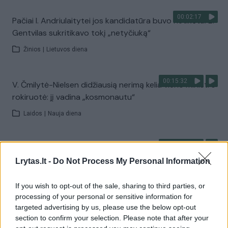
00:02:17
Pačiai I. Andriulaitytei jos kandidatūra buvo netikėta: E.
Gentvilas sukritikavo tokį „netyčiuką“
Žinios
|
Lietuvos diena
00:15:32
V. Čmilytė-Nielsen didžiausią nerimą kelia vieno ministro
rokiruotė: jį vadina „kosmonautu“
Laidos
|
Nauja diena
00:13:58
„Metais pavėluota vyriausybė“: komunikacijos
ekspertas atsakė, ką reiškia persigrupavimas partijoje
Lrytas.lt -
Do Not Process My Personal Information
Laidos
|
Nauja diena
If you wish to opt-out of the sale, sharing to third parties, or
processing of your personal or sensitive information for
targeted advertising by us, please use the below opt-out
00:03:33
Dabartinę Vyriausybę vertina silpniau nei I. Ruginienės:
section to confirm your selection. Please note that after your
M. Sinkevičius pirmenybę teikė ne pavardėms