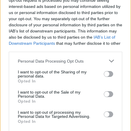
opt-out request is processed you may continue seeing
interest-based ads based on personal information utilized by
Žinios
|
Lietuvos diena
us or personal information disclosed to third parties prior to
your opt-out. You may separately opt-out of the further
disclosure of your personal information by third parties on the
00:12:32
V. Sinkevičius – apie svarbiausius Vyriausybės darbus:
IAB’s list of downstream participants. This information may
vienai problemai skirs ypatingą dėmesį
also be disclosed by us to third parties on the
IAB’s List of
Downstream Participants
that may further disclose it to other
Laidos
|
Nauja diena
third parties.
Personal Data Processing Opt Outs
00:17:05
Vaizdas Vyriausybėje sukelia dvejopą įspūdį: dėl
nežinomų ministrų visuomenė priversta pasitikėti
I want to opt-out of the Sharing of my
personal data.
Opted In
Laidos
|
Nauja diena
I want to opt-out of the Sale of my
Personal Data.
00:00:21
Nufilmavo naująjį ministrų kabinetą: užėmė vietas
Opted In
parlamento salėje
I want to opt-out of processing my
Personal Data for Targeted Advertising.
Žinios
|
Lietuvos diena
Opted In