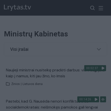
Ministrų Kabinetas
Visi įrašai
00:02:37
Naujieji ministrai nusiteikę pradėti darbus: vieni sugrįžta
kaip į namus, kiti jau žino, ko imsis
Žinios
|
Lietuvos diena
00:14:26
Pastebi, kad G. Nausėda nenori konfliktuoti su
socialdemokratais: neišmokęs pamokos gali lengvai