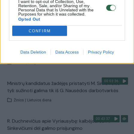
I want to opt-out of Collection, Use,
Retention, Sale, and/or Sharing of my
00:35:53
Pamatykite spaudos konferenciją: premjeras M.
Personal Data that Is Unrelated with the
Purposes for which it was collected.
Sinkevičius paskelbė savo ministrų kabineto sudėtį
Opted Out
Žinios
|
Lietuvos diena
CONFIRM
00:16:58
Politologė nesupranta, kodėl keičiami tam tikri ministrai:
yra duobių, kurių socialdemokratai nemato
Data Deletion
Data Access
Privacy Policy
Laidos
|
Nauja diena
00:03:36
Ministrų kandidatus žadėjęs pristatyti M. Sinkevičius
tyli: sužinoti galima tik iš G. Nausėdos darbotvarkės
Žinios
|
Lietuvos diena
00:43:37
R. Duchnevičius apie Vyriausybę: kalbėjosi su M.
Sinkevičiumi dėl galimo prisijungimo