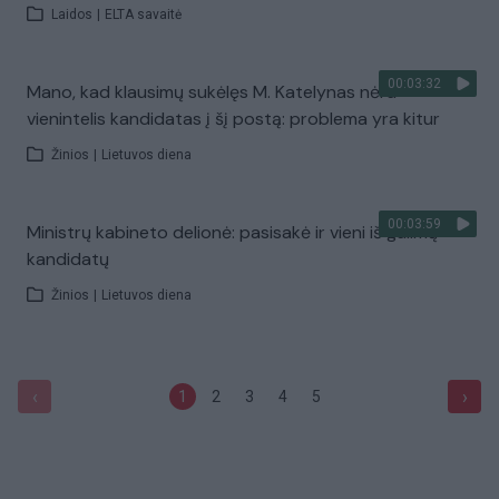
Laidos
|
ELTA savaitė
00:03:32
Mano, kad klausimų sukėlęs M. Katelynas nėra
vienintelis kandidatas į šį postą: problema yra kitur
Žinios
|
Lietuvos diena
00:03:59
Ministrų kabineto delionė: pasisakė ir vieni iš galimų
kandidatų
Žinios
|
Lietuvos diena
‹
›
1
2
3
4
5