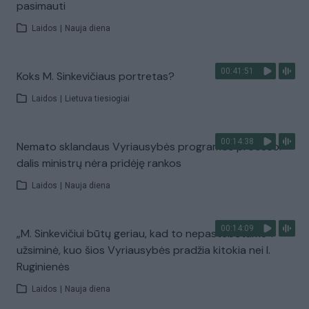
pasimauti
Laidos
|
Nauja diena
00:41:51
Koks M. Sinkevičiaus portretas?
Laidos
|
Lietuva tiesiogiai
00:14:38
Nemato sklandaus Vyriausybės programos proceso:
dalis ministrų nėra pridėję rankos
Laidos
|
Nauja diena
00:14:09
„M. Sinkevičiui būtų geriau, kad to nepastebėtume“:
užsiminė, kuo šios Vyriausybės pradžia kitokia nei I.
Ruginienės
Laidos
|
Nauja diena