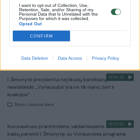
Ispanijos premjeras: norime padėti su savo pajėgomis
I want to opt-out of Collection, Use,
saugoti Lietuvos teritoriją
Retention, Sale, and/or Sharing of my
Personal Data that Is Unrelated with the
Purposes for which it was collected.
Žinios
|
Lietuvos diena
Opted Out
CONFIRM
00:06:19
I. Šimonytė apie žaliojo kurso planą: to negali
įgyvendinti vien tik Vyriausybė
Žinios
Data Deletion
|
Lietuvos diena
Data Access
Privacy Policy
00:06:28
I. Šimonytė prezidentui neįtikusių kandidatų
neatskleidė: „Vyriausybė yra ne tik mano, bet ir
koalicijos“
Žinios
|
Lietuvos diena
00:02:50
Koronaviruso praretintiems valdantiesiems užteko
balsų paremti I. Šimonytę: su Vyriausybės programa