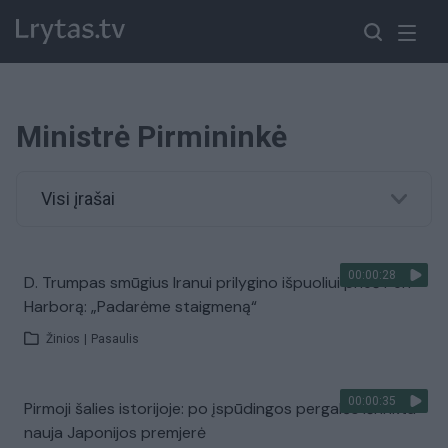
Ministrė Pirmininkė
Visi įrašai
00:00:28
D. Trumpas smūgius Iranui prilygino išpuoliui prieš Perl
Harborą: „Padarėme staigmeną“
Žinios
|
Pasaulis
00:00:35
Pirmoji šalies istorijoje: po įspūdingos pergalės išrinkta
nauja Japonijos premjerė