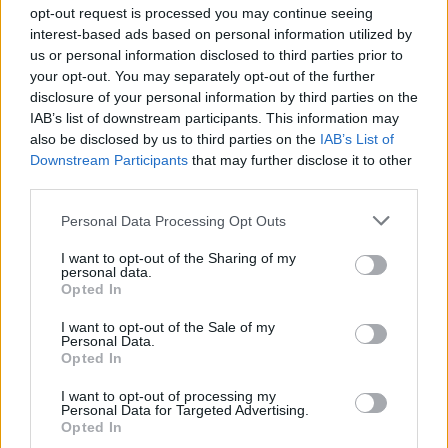
Žinios
|
Pasaulis
opt-out request is processed you may continue seeing
interest-based ads based on personal information utilized by
us or personal information disclosed to third parties prior to
00:00:54
Švedijos premjerė paskelbė: po dešiniųjų ir kraštutinių
your opt-out. You may separately opt-out of the further
dešiniųjų pergalės traukiasi iš pareigų
disclosure of your personal information by third parties on the
IAB’s list of downstream participants. This information may
Žinios
|
Pasaulis
also be disclosed by us to third parties on the
IAB’s List of
Downstream Participants
that may further disclose it to other
third parties.
00:01:55
I. Šimonytė kreipėsi į tautiečius: žodžiai, kad galime iš
praeities semtis stiprybės, bus dar tvirtesni
Personal Data Processing Opt Outs
Žinios
|
Lietuvos diena
I want to opt-out of the Sharing of my
personal data.
Opted In
00:00:54
Naujojoje Zelandijoje – nauji COVID-19 atvejai: ministrė
I want to opt-out of the Sale of my
Personal Data.
pirmininkė perspėja apie ribojimus
Opted In
Žinios
|
Pasaulis
I want to opt-out of processing my
Personal Data for Targeted Advertising.
Opted In
00:19:42