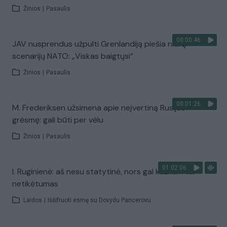
Žinios
|
Pasaulis
00:00:46
JAV nusprendus užpulti Grenlandiją piešia niūrų
scenarijų NATO: „Viskas baigtųsi“
Žinios
|
Pasaulis
00:01:26
M. Frederiksen užsimena apie neįvertiną Rusijos
grėsmę: gali būti per vėlu
Žinios
|
Pasaulis
01:02:06
I. Ruginienė: aš nesu statytinė, nors gal kažkam tai
netikėtumas
Laidos
|
Iššifruoti esmę su Dovydu Pancerovu