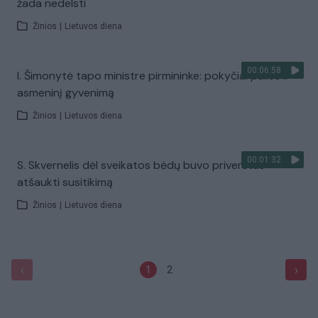
žada nedelsti
Žinios
|
Lietuvos diena
00:06:58
I. Šimonytė tapo ministre pirmininke: pokyčiai palies ir
asmeninį gyvenimą
Žinios
|
Lietuvos diena
00:01:32
S. Skvernelis dėl sveikatos bėdų buvo priverstas
atšaukti susitikimą
Žinios
|
Lietuvos diena
‹
›
1
2