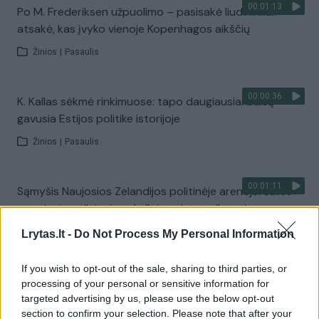
00:01:13
Po M. Frederiksen užpuolimo – pasisakė liudininkai:
atsakė, kas įvyko vienoje Kopenhagos aikščių
Žinios
|
Pasaulis
00:00:36
K. Kallas sėkmė rinkimuose: tapo daugiausiai balsų
gavusia Estijos politike istorijoje
Žinios
|
Pasaulis
00:01:11
Sąmyšis Naujosios Zelandijos politinėje arenoje: šalies
premjerė netikėtai paskelbė atsistatydinanti
Žinios
|
Pasaulis
Lrytas.lt -
Do Not Process My Personal Information
If you wish to opt-out of the sale, sharing to third parties, or
00:01:26
L. Truss sulaukia vis daugiau kritikos: kaltinama
processing of your personal or sensitive information for
ekonomikos žlugdymu
targeted advertising by us, please use the below opt-out
section to confirm your selection. Please note that after your