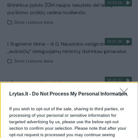
00:03:26
Bitininkus pykdo ŽŪM naujos taisyklės dėl laukų
purškimo: požiūrį vadina nuviliančiu
Žinios
|
Lietuvos diena
00:07:49
I. Ruginienė tikina – iš G. Nausėdos neišgirdo kritikos dėl
„aušriečių“ deleguojamų ministrų: išsirinkau geriausius
Žinios
|
Lietuvos diena
00:05:37
I. Ruginienė atsikirto dėl be patirties statomų ministrų:
ragino pažvelgti į buvusias Vyriausybes
Lrytas.lt -
Do Not Process My Personal Information
Žinios
|
Lietuvos diena
If you wish to opt-out of the sale, sharing to third parties, or
processing of your personal or sensitive information for
00:04:11
Ekspertas abejoja, kad prezidentas ryžtųsi inicijuoti
targeted advertising by us, please use the below opt-out
pokyčius Vyriausybėje: įvardijo priežastis
section to confirm your selection. Please note that after your
opt-out request is processed you may continue seeing