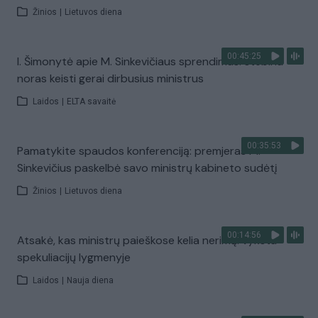
Žinios
|
Lietuvos diena
00:45:25
I. Šimonytė apie M. Sinkevičiaus sprendimus: stebina
noras keisti gerai dirbusius ministrus
Laidos
|
ELTA savaitė
00:35:53
Pamatykite spaudos konferenciją: premjeras M.
Sinkevičius paskelbė savo ministrų kabineto sudėtį
Žinios
|
Lietuvos diena
00:14:56
Atsakė, kas ministrų paieškose kelia nerimą: vyksta
spekuliacijų lygmenyje
Laidos
|
Nauja diena