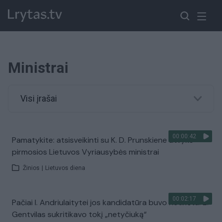
Ministrai
Visi įrašai
00:00:42
Pamatykite: atsisveikinti su K. D. Prunskiene atvyko
pirmosios Lietuvos Vyriausybės ministrai
Žinios
|
Lietuvos diena
00:02:17
Pačiai I. Andriulaitytei jos kandidatūra buvo netikėta: E.
Gentvilas sukritikavo tokį „netyčiuką“