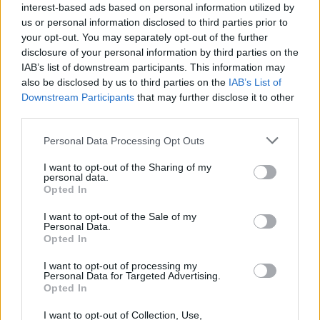
Žinios
|
Lietuvos diena
interest-based ads based on personal information utilized by
us or personal information disclosed to third parties prior to
your opt-out. You may separately opt-out of the further
00:04:45
Siūlant priimti sprendimą dėl Baltarusijos pasienio
disclosure of your personal information by third parties on the
apsaugos – kyla problemų: dauguma ministrų
IAB’s list of downstream participants. This information may
also be disclosed by us to third parties on the
IAB’s List of
atostogauja
Downstream Participants
that may further disclose it to other
Žinios
|
Lietuvos diena
third parties.
Personal Data Processing Opt Outs
00:14:36
J. Razma nemato pagrindo formuoti kitą Vyriausybę:
I want to opt-out of the Sharing of my
abejoja naujų ministrų kokybišku darbu
personal data.
Opted In
Žinios
|
Lietuvos diena
I want to opt-out of the Sale of my
Personal Data.
Opted In
00:21:04
„Pusvalandis su Valatka“ 2023-05-19
I want to opt-out of processing my
Laidos
|
Pusvalandis su Valatka
Personal Data for Targeted Advertising.
Opted In
I want to opt-out of Collection, Use,
00:10:42