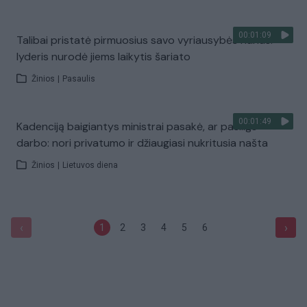
00:01:09
Talibai pristatė pirmuosius savo vyriausybės narius:
lyderis nurodė jiems laikytis šariato
Žinios
|
Pasaulis
00:01:49
Kadenciją baigiantys ministrai pasakė, ar pasiilgs
darbo: nori privatumo ir džiaugiasi nukritusia našta
Žinios
|
Lietuvos diena
‹
›
1
2
3
4
5
6