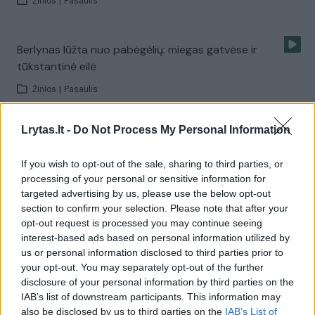
Žinios
|
Pasaulis
Berlynas lūžta nuo pabėgėlių: miegas gatvėse ir
tūkstantinė eilė
Žinios
|
Pasaulis
Lrytas.lt -
Do Not Process My Personal Information
Į Vokietiją įleidžiami ir ekonominiai migrantai
Žinios
|
Pasaulis
If you wish to opt-out of the sale, sharing to third parties, or
processing of your personal or sensitive information for
targeted advertising by us, please use the below opt-out
Unikalūs vaizdai iš arti. Vokietijos kova su pabėgėlių
section to confirm your selection. Please note that after your
opt-out request is processed you may continue seeing
krize
interest-based ads based on personal information utilized by
Žinios
|
Pasaulis
us or personal information disclosed to third parties prior to
your opt-out. You may separately opt-out of the further
disclosure of your personal information by third parties on the
Beveik pusė lietuvių nepadėtų pabėgėliams
IAB’s list of downstream participants. This information may
also be disclosed by us to third parties on the
IAB’s List of