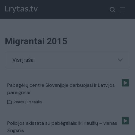
Migrantai 2015
Visi įrašai
Pabėgėlių centre Slovėnijoje darbuojasi ir Latvijos
pareigūnai
Žinios
|
Pasaulis
Policijos akistata su pabėgėliais: iki riaušių – vienas
žingsnis