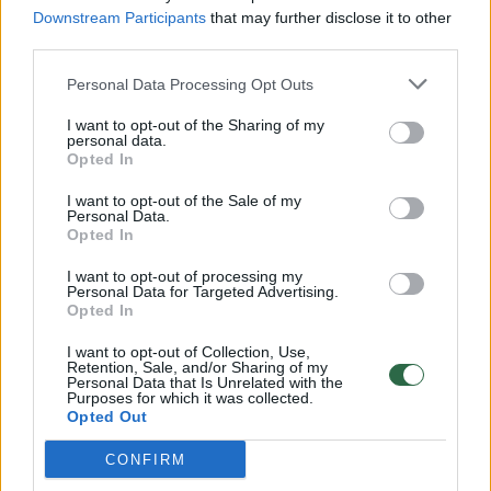
Žinios
|
Lietuvos diena
Downstream Participants
that may further disclose it to other
third parties.
Sulaikytas Lietuvoje registruotas sunkvežimis, vežęs 11
Personal Data Processing Opt Outs
migrantų
I want to opt-out of the Sharing of my
personal data.
Žinios
|
Lietuvos diena
Opted In
I want to opt-out of the Sale of my
Personal Data.
Pabėgėliai keliaus į šalies pakraščius?
Opted In
Žinios
|
Lietuvos diena
I want to opt-out of processing my
Personal Data for Targeted Advertising.
Opted In
Į Graikiją plūstančius migrantus jūroje gelbėja ir lietuviai
I want to opt-out of Collection, Use,
Retention, Sale, and/or Sharing of my
Žinios
|
Pasaulis
Personal Data that Is Unrelated with the
Purposes for which it was collected.
Opted Out
Suomijos ministras: Europa nėra sala, karas Sirijoje mus
CONFIRM
paveiks