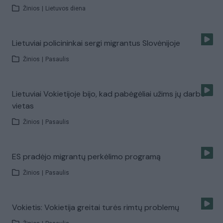
Žinios
|
Lietuvos diena
Lietuviai policininkai sergi migrantus Slovėnijoje
Žinios
|
Pasaulis
Lietuviai Vokietijoje bijo, kad pabėgėliai užims jų darbo
vietas
Žinios
|
Pasaulis
ES pradėjo migrantų perkėlimo programą
Žinios
|
Pasaulis
Vokietis: Vokietija greitai turės rimtų problemų