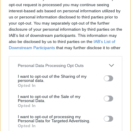
Reginys Vilniuje nustebino ir visko mačiusius: tarp
opt-out request is processed you may continue seeing
gyvenamųjų namų užfiksuota lakstanti meška
interest-based ads based on personal information utilized by
us or personal information disclosed to third parties prior to
Žinios
|
Lietuvos diena
your opt-out. You may separately opt-out of the further
disclosure of your personal information by third parties on the
00:00:50
IAB’s list of downstream participants. This information may
Pasienio kamerose – neeilinis įvykis: į Lietuvą Nemunu
also be disclosed by us to third parties on the
IAB’s List of
atplaukė meška
Downstream Participants
that may further disclose it to other
third parties.
Žinios
|
Lietuvos diena
Personal Data Processing Opt Outs
00:01:08
Meškos mieliau renkasi Lietuvos miškus: užfiksavo dar
I want to opt-out of the Sharing of my
vieną atėjusią iš Baltarusijos
personal data.
Opted In
Žinios
|
Lietuvos diena
I want to opt-out of the Sale of my
Personal Data.
Opted In
00:00:48
Pasieniečiai užfiksavo dar vieną lepečkoję: meškos taip
I want to opt-out of processing my
pat pastebėtos ir šiuose rajonuose
Personal Data for Targeted Advertising.
Opted In
Žinios
|
Lietuvos diena