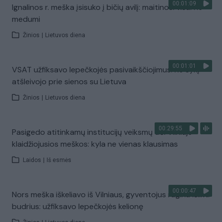
00:01:09
Ignalinos r. meška įsisuko į bičių avilį: maitinosi visai ne
medumi
Žinios
|
Lietuvos diena
00:01:01
VSAT užfiksavo lepečkojės pasivaikščiojimus: ne sykį
atšleivojo prie sienos su Lietuva
Žinios
|
Lietuvos diena
00:29:55
Pasigedo atitinkamų institucijų veiksmų dėl Vilniuje
klaidžiojusios meškos: kyla ne vienas klausimas
Laidos
|
Iš esmės
00:00:47
Nors meška iškeliavo iš Vilniaus, gyventojus ragina išlikti
budrius: užfiksavo lepečkojės kelionę