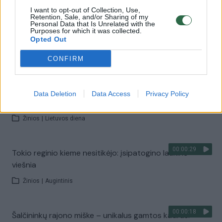
I want to opt-out of Collection, Use,
Retention, Sale, and/or Sharing of my
Personal Data that Is Unrelated with the
00:00:30
Ignalinos r. užfiksuota papokštauti nusprendusi meška:
Purposes for which it was collected.
pamatykite, kokių nuostolių pridarė
Opted Out
Žinios
|
Lietuvos diena
CONFIRM
00:00:52
Pasienyje su Baltarusija užfiksuota meška: patraukė
Data Deletion
Data Access
Privacy Policy
gilyn į Lietuvą
Žinios
|
Lietuvos diena
00:00:29
Tokio reginio kieme nesitikėjo: įsipatogino laukinė
viešnia
Žinios
|
Augintinis
00:00:18
Šalčininkų rajono miške – unikalus gamtos kadras: