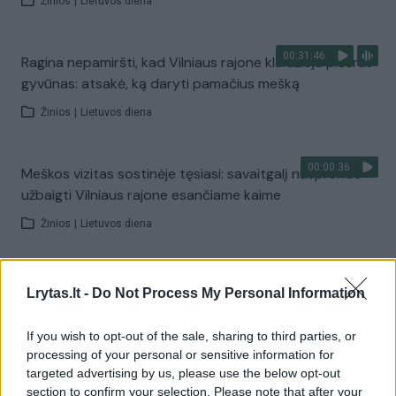
Žinios
|
Lietuvos diena
00:31:46
Ragina nepamiršti, kad Vilniaus rajone klaidžioja plėšrus
gyvūnas: atsakė, ką daryti pamačius mešką
Žinios
|
Lietuvos diena
00:00:36
Meškos vizitas sostinėje tęsiasi: savaitgalį nusprendė
užbaigti Vilniaus rajone esančiame kaime
Žinios
|
Lietuvos diena
00:00:18
Sostinės gatvėmis važiuokite atsargiai: vienoje
Lrytas.lt -
Do Not Process My Personal Information
judriausių gatvių užfiksuota meška
If you wish to opt-out of the sale, sharing to third parties, or
Žinios
|
Lietuvos diena
processing of your personal or sensitive information for
targeted advertising by us, please use the below opt-out
00:00:50
section to confirm your selection. Please note that after your