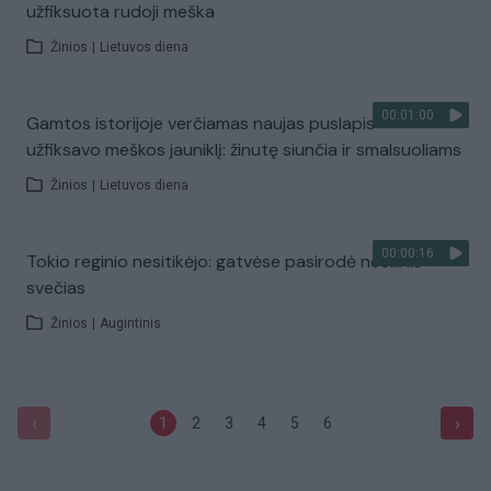
užfiksuota rudoji meška
Žinios
|
Lietuvos diena
00:01:00
Gamtos istorijoje verčiamas naujas puslapis –
užfiksavo meškos jauniklį: žinutę siunčia ir smalsuoliams
Žinios
|
Lietuvos diena
00:00:16
Tokio reginio nesitikėjo: gatvėse pasirodė neeilinis
svečias
Žinios
|
Augintinis
‹
›
1
2
3
4
5
6