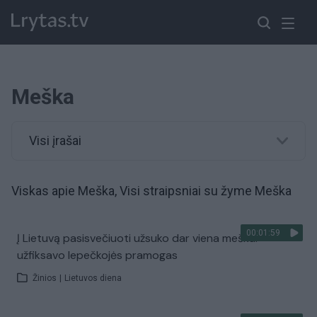
Meška
Visi įrašai
Viskas apie Meška, Visi straipsniai su žyme Meška
00:01:59
Į Lietuvą pasisvečiuoti užsuko dar viena meška:
užfiksavo lepečkojės pramogas
Žinios
|
Lietuvos diena