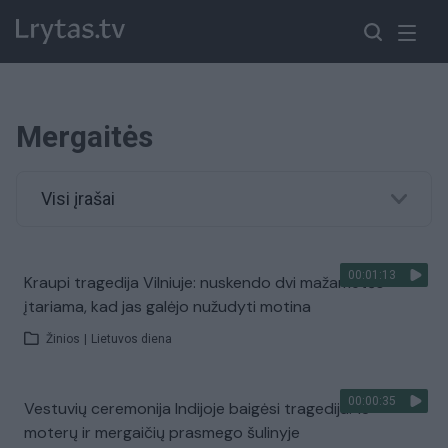
Mergaitės
Visi įrašai
00:01:13
Kraupi tragedija Vilniuje: nuskendo dvi mažametės –
įtariama, kad jas galėjo nužudyti motina
Žinios
|
Lietuvos diena
00:00:35
Vestuvių ceremonija Indijoje baigėsi tragedija: 13
moterų ir mergaičių prasmego šulinyje