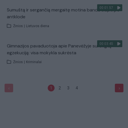
00:01:57
Sumuštą ir sergančią mergaitę motina bandė slėpti po
antklode
Žinios
|
Lietuvos diena
00:03:45
Gimnazijos pavaduotoja apie Panevėžyje surengtą
egzekuciją: visa mokykla sukrėsta
Žinios
|
Kriminalai
‹
›
1
2
3
4