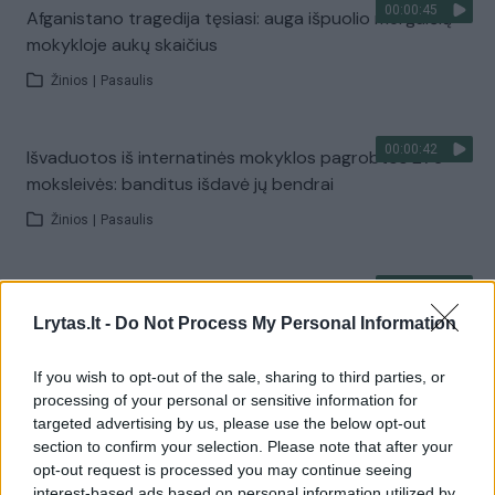
00:00:45
Afganistano tragedija tęsiasi: auga išpuolio mergaičių
mokykloje aukų skaičius
Žinios
|
Pasaulis
00:00:42
Išvaduotos iš internatinės mokyklos pagrobtos 279
moksleivės: banditus išdavė jų bendrai
Žinios
|
Pasaulis
00:00:48
M. McCann dingimo byloje nustatytas naujas
įtariamasis
Lrytas.lt -
Do Not Process My Personal Information
Žinios
|
Pasaulis
If you wish to opt-out of the sale, sharing to third parties, or
processing of your personal or sensitive information for
targeted advertising by us, please use the below opt-out
00:03:30
Teisme raudojęs nepilnametės skriaudikas iš Jurbarko
section to confirm your selection. Please note that after your
išvengė kalėjimo gultų
opt-out request is processed you may continue seeing
interest-based ads based on personal information utilized by