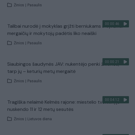
Žinios
|
Pasaulis
00:00:46
Talibai nurodė į mokyklas grįžti berniukams ir vyrams:
mergaičių ir mokytojų padėtis liko neaiški
Žinios
|
Pasaulis
00:00:21
Siaubingos šaudynės JAV: nukentėjo penki žmonės,
tarp jų – keturių metų mergaitė
Žinios
|
Pasaulis
00:04:12
Tragiška nelaimė Kelmės rajone: miestelio tvenkinyje
nuskendo 11 ir 12 metų sesutės
Žinios
|
Lietuvos diena