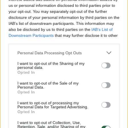
Žinios
|
Kriminalai
us or personal information disclosed to third parties prior to
your opt-out. You may separately opt-out of the further
disclosure of your personal information by third parties on the
00:00:49
Paviešintas momentas, kai namo griuvėsiuose
IAB’s list of downstream participants. This information may
gelbėtojai rado gyvą mergaitę
also be disclosed by us to third parties on the
IAB’s List of
Downstream Participants
that may further disclose it to other
Žinios
|
Pasaulis
third parties.
Personal Data Processing Opt Outs
00:03:12
Alkoholiu apsvaigintą mergaitę pagimdžiusi moteris
teisme slėpė veidą saulės akiniais
I want to opt-out of the Sharing of my
personal data.
Opted In
Žinios
|
Kriminalai
I want to opt-out of the Sale of my
Personal Data.
00:07:42
Pareigūnai atmetė mergaitės pagrobimą: „Pratybos
Opted In
buvo geros“
I want to opt-out of processing my
Personal Data for Targeted Advertising.
Žinios
|
Kriminalai
Opted In
I want to opt-out of Collection, Use,
Retention, Sale, and/or Sharing of my
00:07:45