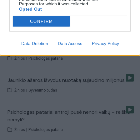
Purposes for which it was collected.
Opted Out
Ką daryti, jeigu jūsų partneris neištikimas?
CONFIRM
Žinios
|
Psichologas pataria
Data Deletion
Data Access
Privacy Policy
Psichologas pataria: formulė, kaip nesusipykti
Žinios
|
Psichologas pataria
Jaunikio ašaros išvydus nuotaką sujaudino milijonus
Žinios
|
Gyvenimo būdas
Psichologas pataria: antroji pusė nenori vaikų – reiškia
nemyli?
Žinios
|
Psichologas pataria