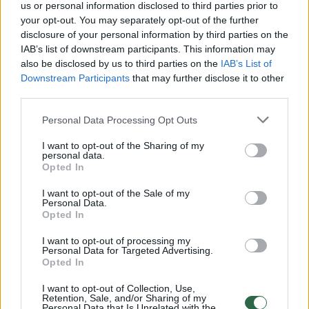
us or personal information disclosed to third parties prior to
moterį
your opt-out. You may separately opt-out of the further
disclosure of your personal information by third parties on the
Žinios
|
Augintinis
IAB’s list of downstream participants. This information may
also be disclosed by us to third parties on the
IAB’s List of
Downstream Participants
that may further disclose it to other
Turėjote įspūdingų seksualinių patirčių? Apie tai
third parties.
patylėkite
Personal Data Processing Opt Outs
Žinios
|
Psichologas pataria
I want to opt-out of the Sharing of my
personal data.
Opted In
Gruzino kalbomis – žmona nusidūrė iš meilės – teismas
nepatikėjo
I want to opt-out of the Sale of my
Personal Data.
Žinios
|
Kriminalai
Opted In
I want to opt-out of processing my
Personal Data for Targeted Advertising.
Karys po vėliavos pagerbimo Vilniuje nustebino
Opted In
mylimąją
I want to opt-out of Collection, Use,
Žinios
Retention, Sale, and/or Sharing of my
|
Videobumas
Personal Data that Is Unrelated with the