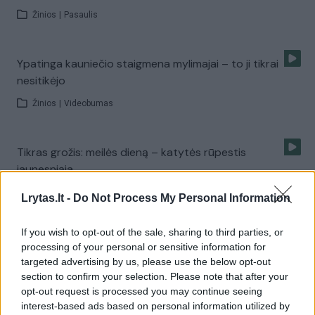
Žinios
|
Pasaulis
Ypatinga kauniečio staigmena mylimajai – to ji tikrai
nesitikėjo
Žinios
|
Videobumas
Tikras grožis: meilės dieną – katytės rūpestis
jaunesniąja
Žinios
|
Augintinis
Lrytas.lt -
Do Not Process My Personal Information
If you wish to opt-out of the sale, sharing to third parties, or
Ką labiausiai pasaulyje myli mūsų vaikai?
processing of your personal or sensitive information for
targeted advertising by us, please use the below opt-out
Žinios
|
Videobumas
section to confirm your selection. Please note that after your
opt-out request is processed you may continue seeing
interest-based ads based on personal information utilized by
Į prieglaudą pateko kovinis šuo. Štai jo reakcija išvydus