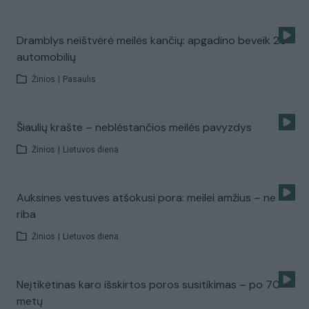
Dramblys neištvėrė meilės kančių: apgadino beveik 20
automobilių
Žinios
|
Pasaulis
Šiaulių krašte – neblėstančios meilės pavyzdys
Žinios
|
Lietuvos diena
Auksines vestuves atšokusi pora: meilei amžius – ne
riba
Žinios
|
Lietuvos diena
Neįtikėtinas karo išskirtos poros susitikimas – po 70
metų