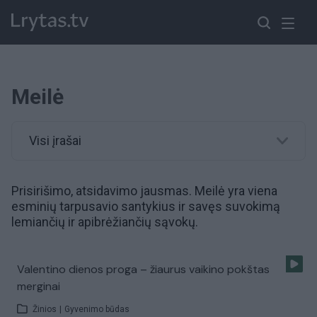
Meilė
Visi įrašai
Prisirišimo, atsidavimo jausmas. Meilė yra viena
esminių tarpusavio santykius ir savęs suvokimą
lemiančių ir apibrėžiančių sąvokų.
Valentino dienos proga – žiaurus vaikino pokštas
merginai
Žinios
|
Gyvenimo būdas