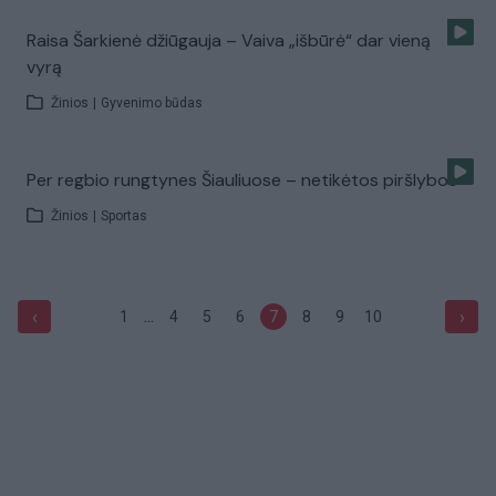
Raisa Šarkienė džiūgauja – Vaiva „išbūrė“ dar vieną
vyrą
Žinios
|
Gyvenimo būdas
Per regbio rungtynes Šiauliuose – netikėtos piršlybos
Žinios
|
Sportas
...
‹
›
1
4
5
6
7
8
9
10