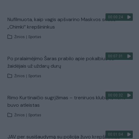
00:00:24
Nufilmuota, kaip vagis apšvarino Maskvos srities
„Chimki“ krepšininkus
Žinios
|
Sportas
00:07:31
Po pralaimėjimo Šaras prabilo apie pokalbius su
žaidėjais už uždarų durų
Žinios
|
Sportas
00:00:32
Rimo Kurtinaičio sugrįžimas – treniruos klubą, iš kurio
buvo atleistas
Žinios
|
Sportas
00:01:04
JAV per susišaudymą su policija žuvo krepšininkas