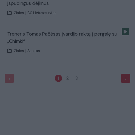
įspūdingus dėjimus
Žinios
|
BC Lietuvos rytas
Treneris Tomas Pačėsas įvardijo raktą į pergalę su
„Chimki“
Žinios
|
Sportas
‹
›
1
2
3