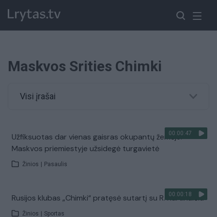
Maskvos Srities Chimki
Visi įrašai
00:00:47
Užfiksuotas dar vienas gaisras okupantų žemėje:
Maskvos priemiestyje užsidegė turgavietė
Žinios
|
Pasaulis
00:00:18
Rusijos klubas „Chimki“ pratęsė sutartį su R. Kurtinaičiu
Žinios
|
Sportas