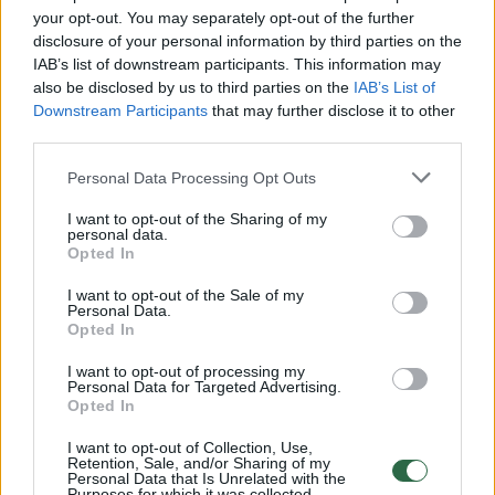
your opt-out. You may separately opt-out of the further
Tomas Pačėsas: „Davidas yra mūsų lyderis“
disclosure of your personal information by third parties on the
IAB’s list of downstream participants. This information may
Žinios
|
BC Lietuvos rytas
also be disclosed by us to third parties on the
IAB’s List of
Downstream Participants
that may further disclose it to other
third parties.
Vilniaus „Lietuvos Rytas“ – Maskvos srities „Chimki“ (1
kėlinys)
Personal Data Processing Opt Outs
Laidos
|
Europos taurė
I want to opt-out of the Sharing of my
personal data.
Opted In
Vilniaus „Lietuvos Rytas“ – Maskvos srities „Chimki“ (2
I want to opt-out of the Sale of my
kėlinys)
Personal Data.
Opted In
Laidos
|
Europos taurė
I want to opt-out of processing my
Personal Data for Targeted Advertising.
Opted In
Vilniaus „Lietuvos Rytas“ – Maskvos srities „Chimki“ (3
kėlinys)
I want to opt-out of Collection, Use,
Retention, Sale, and/or Sharing of my
Personal Data that Is Unrelated with the
Laidos
|
Europos taurė
Purposes for which it was collected.