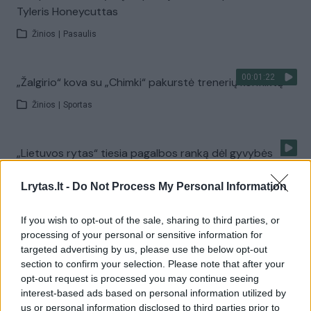
Tyleris Honeycuttas
Žinios
|
Pasaulis
00:01:22
„Žalgirio“ kova su „Chimki“ pakurstė trenerių konfliktą
Žinios
|
Sportas
„Lietuvos rytas“ tiesia pagalbos ranką dėl gyvybės
kovojančiam ukrainiečiui
Lrytas.lt -
Do Not Process My Personal Information
Žinios
|
Sportas
If you wish to opt-out of the sale, sharing to third parties, or
processing of your personal or sensitive information for
Viena įspūdingiausių pergalių: D. Logano metimas
targeted advertising by us, please use the below opt-out
nužudė „Chimki“
section to confirm your selection. Please note that after your
opt-out request is processed you may continue seeing
Žinios
|
BC Lietuvos rytas
interest-based ads based on personal information utilized by
us or personal information disclosed to third parties prior to