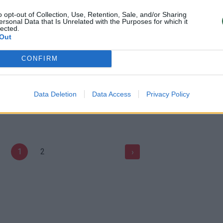
ariją Vilniaus vakariniame
Vilnius įvykus masinei avarijai
je
o opt-out of Collection, Use, Retention, Sale, and/or Sharing
Žinios
|
Lietuvos diena
ersonal Data that Is Unrelated with the Purposes for which it
lected.
Kriminalai
Out
CONFIRM
00:01:17
00:00
rija Teksase: greitkelyje
Iš įvykio vietos: Vilniuje – masi
daugiau nei 130
avarija
ių, yra žuvusių
Data Deletion
Data Access
Privacy Policy
Žinios
|
Auto
Pasaulis
1
2
›