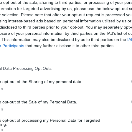
susidūrė penki automobiliai,
Vilniaus rajone susidūrė aštuo
to opt-out of the sale, sharing to third parties, or processing of your per
i spūstys
automobiliai
formation for targeted advertising by us, please use the below opt-out s
r selection. Please note that after your opt-out request is processed y
Lietuvos diena
Žinios
|
Lietuvos diena
eing interest-based ads based on personal information utilized by us or
disclosed to third parties prior to your opt-out. You may separately opt-
losure of your personal information by third parties on the IAB’s list of
00:00:40
00:01
ėjoje smarkus sniegas
Slidžios Kauno gatvės tapo tik
. This information may also be disclosed by us to third parties on the
IA
sinę avariją: susidūrė 53
iššūkiu vairuotojams: pasipylė 
Participants
that may further disclose it to other third parties.
ai, mažiausiai 11 sužeistųjų
vaizdai
Pasaulis
Žinios
|
Lietuvos diena
l Data Processing Opt Outs
00:00:46
00:00
o opt-out of the Sharing of my personal data.
 rūkas sukėlė 158
Užfiksuoti vaizdai iš tragiškos
In
ių avariją: nufilmavo
autoavarijos Kanadoje: žuvo
otą eismą
mažiausiai 15 žmonių
o opt-out of the Sale of my Personal Data.
Pasaulis
Žinios
|
Pasaulis
In
to opt-out of processing my Personal Data for Targeted
ing.
00:00:29
00:00
 įvykio vietos: užfiksavo
Užfiksavo, kas vyksta kelyje K
In