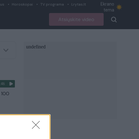
Ekrano
ius
Horoskopai
TV programa
Lrytas.lt
tema
Atsiųskite video
:46
i 100
:15
o