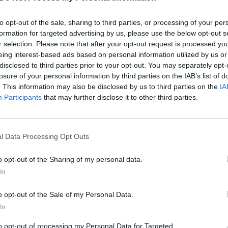
kų oficialiai pristatytas
apsisiautę trispalvėmis lietuvia
ajamio „Inter“ klubo
dainuodami laukė atplaukianči
to opt-out of the sale, sharing to third parties, or processing of your per
Valujavičiaus
Sportas
formation for targeted advertising by us, please use the below opt-out s
Žinios
|
Lietuvos diena
r selection. Please note that after your opt-out request is processed y
eing interest-based ads based on personal information utilized by us or
disclosed to third parties prior to your opt-out. You may separately opt-
00:00:30
00:00
losure of your personal information by third parties on the IAB’s list of
tą Majamyje surengtose
JAV nusidriekė eilės prie COVI
. This information may also be disclosed by us to third parties on the
IA
 1“ lenktynėse – M.
mobiliųjų testavimo punktų:
Participants
that may further disclose it to other third parties.
eno pergalė
padaugėjo sergančių darbuot
Sportas
Žinios
|
Pasaulis
l Data Processing Opt Outs
o opt-out of the Sharing of my personal data.
00:00:37
00:01
 operacija Majamyje:
Majamyje tęsiasi solidarumo
In
istruolių dėmesį sukaustė
protestai: tūkstančiai žmonių i
nės, o krentantis katinas
gatves palaikyti Kubą
o opt-out of the Sale of my Personal Data.
In
Sportas
Žinios
|
Pasaulis
to opt-out of processing my Personal Data for Targeted