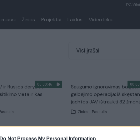
1°C, Viln
rimiausi
Žinios
Projektai
Laidos
Videoteka
Visi įrašai
00:00:46
00:00
V ir Rusijos derybos:
Saugumo ignoravimas baigėsi
sitikimo vieta ir kas
gelbėjimo operacija: iš skęsta
jachtos JAV ištraukti 32 žmon
Pasaulis
Žinios
|
Pasaulis
00:00:55
00:00
riausių planetos
Jaudulio kupinas laukimas:
Do Not Process My Personal Information