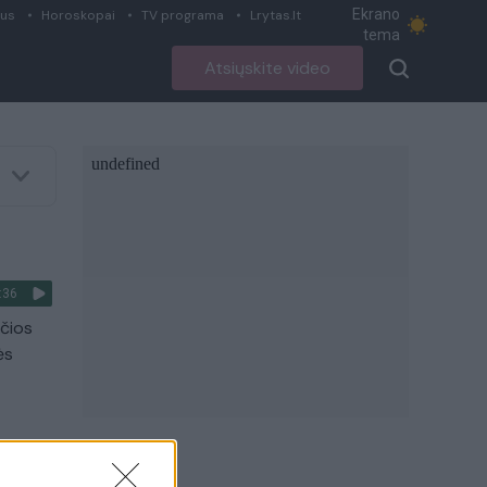
Ekrano
ius
Horoskopai
TV programa
Lrytas.lt
tema
Atsiųskite video
:36
nčios
ės
:16