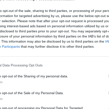
avo drabužius perdirbtus
idėja: iš audinių atliekų kuria
 uniformų
aukštosios mados drabužius
to opt-out of the sale, sharing to third parties, or processing of your per
Pasaulis
Žinios
|
Gyvenimo būdas
formation for targeted advertising by us, please use the below opt-out s
r selection. Please note that after your opt-out request is processed y
eing interest-based ads based on personal information utilized by us or
disclosed to third parties prior to your opt-out. You may separately opt-
00:00:45
00:01
losure of your personal information by third parties on the IAB’s list of
 dar viena kolekcija: C.
Pristatyta nauja dizainerio W.
. This information may also be disclosed by us to third parties on the
IA
pasitelkė QR kodo
Gordono kolekcija: pasitelktos
Participants
that may further disclose it to other third parties.
iją
ryškios spalvos ir klasikiniai sil
Pasaulis
Žinios
|
Pasaulis
l Data Processing Opt Outs
o opt-out of the Sharing of my personal data.
00:00:48
00:04
he Roop“ nenuvylė:
Pasižvalgykite po „Oskarų“
In
skirtinį įvaizdį prieš
ceremonijos raudonąjį kilimą: s
jos“ atidarymo ceremoniją
demonstravo išskirtinį stilių
o opt-out of the Sale of my Personal Data.
In
Pramogos
Žinios
|
Pramogos
to opt-out of processing my Personal Data for Targeted