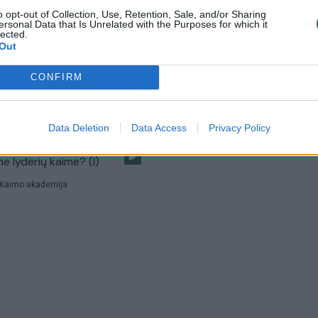
Lietuvos diena
o opt-out of Collection, Use, Retention, Sale, and/or Sharing
ersonal Data that Is Unrelated with the Purposes for which it
lected.
Out
 Lietuvos lyderių diskusiją
Ko mokomi vaikai Kėdainių sėk
tiesiogiai lrytas.tv
lyderystės mokykloje?
CONFIRM
Verta pažiūrėti
Žinios
|
Lietuvos diena
Data Deletion
Data Access
Privacy Policy
e lyderių kaime? (I)
Kaimo akademija