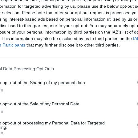
s atostogas laiko realia
K. Budrys atsakė, kur Lietuva 
formation for targeted advertising by us, please use the below opt-out s
vardijo skaudžią realybę
lyderystę tarptautiniu mastu: 
r selection. Please note that after your opt-out request is processed y
į darbus
vairuojame sprendimus
eing interest-based ads based on personal information utilized by us or
disclosed to third parties prior to your opt-out. You may separately opt-
Verslas
Laidos
|
Iš esmės
losure of your personal information by third parties on the IAB’s list of
. This information may also be disclosed by us to third parties on the
IA
Participants
that may further disclose it to other third parties.
00:55:27
00:20
 GreenTech forum“: kokią
Nors V. P. Andriukaitis teisina G
 šiandien turėtų
Nausėdą dėl narystės komuni
ti Lietuvos elitas, jei
partijoje, įžvelgia didesnę
ienyti piliečius siekti
l Data Processing Opt Outs
prezidento ydą
 valstybės pažangos?
Laidos
|
Lietuva tiesiogiai
o opt-out of the Sharing of my personal data.
Lietuvos diena
In
o opt-out of the Sale of my Personal Data.
00:03:30
00:15
tmečio mokyklų“
Ekonomikos ir lyderystės foru
In
 kūrybinės dirbtuvės:
„Lietuvos Davosas 2021“:
ykloje bus gera
skaitmeninė sveikata
to opt-out of processing my Personal Data for Targeted
ing.
am?
In
Žinios
|
Lietuvos diena