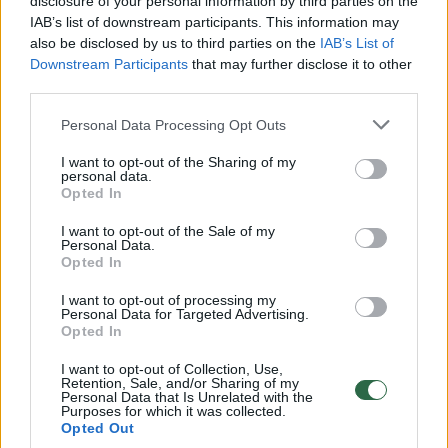
sporto žvaigždės?
disclosure of your personal information by third parties on the
IAB’s list of downstream participants. This information may
Žinios
|
Sportas
also be disclosed by us to third parties on the
IAB’s List of
Downstream Participants
that may further disclose it to other
third parties.
Lukas Spalvis apie futbolo rinktinės ateitį: „Bus
linksmiau“
Personal Data Processing Opt Outs
Žinios
|
Sportas
I want to opt-out of the Sharing of my
personal data.
Opted In
Edgaras Jankauskas apie estus: „Laukiu labai sunkių
I want to opt-out of the Sale of my
Personal Data.
rungtynių“
Opted In
Žinios
|
Sportas
I want to opt-out of processing my
Personal Data for Targeted Advertising.
Opted In
Po futbolo rinktinės pralaimėjimo ekspertai kritikos
I want to opt-out of Collection, Use,
nežarsto
Retention, Sale, and/or Sharing of my
Personal Data that Is Unrelated with the
Purposes for which it was collected.
Žinios
|
Sportas
Opted Out