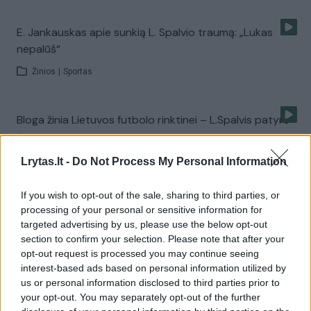
E. Jankauskas apie sunkią L. Spalvio traumą: „Lukas
nepalūš“
Žinios
|
Sportas
Bloga žinia Lietuvos futbolo rinktinei – L.Spalvis patyrė
traumą
Žinios
|
Sportas
Lrytas.lt -
Do Not Process My Personal Information
If you wish to opt-out of the sale, sharing to third parties, or
Rinktinės žvaigždės „Euro 2016“ stebi su treneriu E.
processing of your personal or sensitive information for
Jankausku
targeted advertising by us, please use the below opt-out
section to confirm your selection. Please note that after your
Žinios
|
Sportas
opt-out request is processed you may continue seeing
interest-based ads based on personal information utilized by
us or personal information disclosed to third parties prior to
Ką Europos futbolo čempionate palaiko Lietuvos
your opt-out. You may separately opt-out of the further