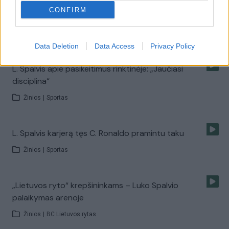
CONFIRM
Lukas Spalvis: nuo tokių įvarčių sunku apsiginti
Žinios
|
Sportas
Data Deletion
Data Access
Privacy Policy
L. Spalvis apie pasikeitimus rinktinėje: „Jaučiasi
disciplina“
Žinios
|
Sportas
L. Spalvis karjerą tęs C. Ronaldo pramintu taku
Žinios
|
Sportas
„Lietuvos ryto“ krepšininkams – Luko Spalvio
palaikymas arenoje
Žinios
|
BC Lietuvos rytas