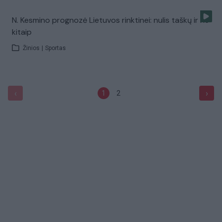
N. Kesmino prognozė Lietuvos rinktinei: nulis taškų ir ne
kitaip
Žinios
|
Sportas
‹
›
1
2