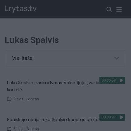
Lukas Spalvis
Visi įrašai
00:00:58
Luko Spalvio pasirodymas Vokietijoje: įvartis ir raudona
kortelė
Žinios
|
Sportas
00:00:47
Paaiškėjo nauja Luko Spalvio karjeros stotelė
Žinios
|
Sportas