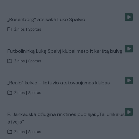
„Rosenborg“ atsisakė Luko Spalvio
Žinios
|
Sportas
Futbolininką Luką Spalvį klubai mėto it karštą bulvę
Žinios
|
Sportas
„Realo“ kelyje – lietuvio atstovaujamas klubas
Žinios
|
Sportas
E. Jankauską džiugina rinktinės puolėjai: „Tai unikalus
atvejis“
Žinios
|
Sportas