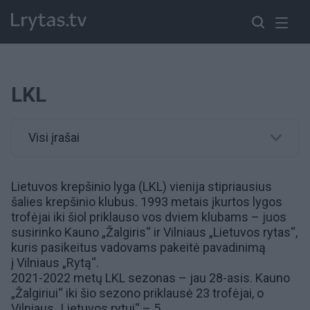
LKL
Visi įrašai
Lietuvos krepšinio lyga (LKL) vienija stipriausius
šalies krepšinio klubus. 1993 metais įkurtos lygos
trofėjai iki šiol priklauso vos dviem klubams – juos
susirinko
Kauno „Žalgiris“
ir
Vilniaus „Lietuvos rytas“
,
kuris pasikeitus vadovams pakeitė pavadinimą
į
Vilniaus „Rytą“
.
2021-2022 metų LKL sezonas – jau 28-asis. Kauno
„Žalgiriui“ iki šio sezono priklausė 23 trofėjai, o
Vilniaus „Lietuvos rytui“ – 5.