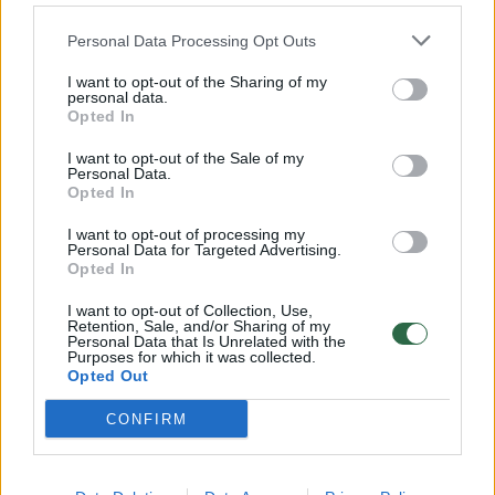
Žinios
|
Sportas
Personal Data Processing Opt Outs
I want to opt-out of the Sharing of my
personal data.
00:01:11
Vilniuje iškilmingai uždarytas LKL sezonas
Opted In
Žinios
|
Sportas
I want to opt-out of the Sale of my
Personal Data.
Opted In
00:02:41
LKL nusprendė: teisėjus bus galima kritikuoti
I want to opt-out of processing my
nevyniojant žodžių į vatą
Personal Data for Targeted Advertising.
Opted In
Žinios
|
Sportas
I want to opt-out of Collection, Use,
Retention, Sale, and/or Sharing of my
Personal Data that Is Unrelated with the
00:05:23
Purposes for which it was collected.
Rimas Kurtinaitis: „Rungtynės nepavyko, bet nebuvo
Opted Out
prastos“
CONFIRM
Žinios
|
Sportas
00:03:59