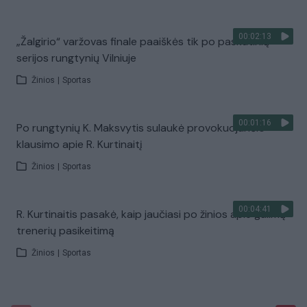
00:02:13
„Žalgirio“ varžovas finale paaiškės tik po paskutinių
serijos rungtynių Vilniuje
Žinios
|
Sportas
00:01:16
Po rungtynių K. Maksvytis sulaukė provokuojančio
klausimo apie R. Kurtinaitį
Žinios
|
Sportas
00:04:41
R. Kurtinaitis pasakė, kaip jaučiasi po žinios apie galimą
trenerių pasikeitimą
Žinios
|
Sportas