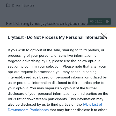
Žinios
|
Sportas
00:02:25
Per LKL rungtynes įvykusios piršlybos nustebino
žiūrovą: tokios baigties nesitikėjo
Lrytas.lt -
Do Not Process My Personal Information
Žinios
|
Videobumas
If you wish to opt-out of the sale, sharing to third parties, or
00:01:10
Lietuvos krepšinio lygoje trivaldystę keičia dvivaldystė
processing of your personal or sensitive information for
targeted advertising by us, please use the below opt-out
Žinios
|
Sportas
section to confirm your selection. Please note that after your
opt-out request is processed you may continue seeing
interest-based ads based on personal information utilized by
00:00:44
Dainius Adomaitis treniruos Vilniaus „Rytą“
us or personal information disclosed to third parties prior to
your opt-out. You may separately opt-out of the further
Žinios
|
Sportas
disclosure of your personal information by third parties on the
IAB’s list of downstream participants. This information may
also be disclosed by us to third parties on the
IAB’s List of
00:01:55
LKL uždaryme – išskirtinis apdovanojimas lygos
Downstream Participants
that may further disclose it to other
džentelmenui
third parties.