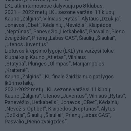
LKL atkrintamosiose dalyvauja po 8 klubus.
2021 – 2022 metų LKL sezone varžėsi 11 klubų:
Kauno „Žalgiris“, Vilniaus „Rytas“, Alytaus „Dzūkija“,
Jonavos „Cbet“,
Kėdainių „Nevėžis“
,
Klaipėdos
„Neptūnas“
,
Panevėžio „Lietkabelis“
,
Pasvalio „Pieno
žvaigždės“
, Prienų „Labas GAS“,
Šiaulių „Šiauliai“
,
„Utenos Juventus“.
Lietuvos krepšinio lygoje (LKL) yra varžęsi tokie
klubai kaip
Kauno „Atletas“
,
Vilniaus
„Statyba“
,
Plungės „Olimpas“
, Marijampolės
„Kraitenė“.
Kauno „Žalgiris“ LKL finale žaidžia nuo pat lygos
įkūrimo laikų.
2021-2022 metų LKL sezone varžėsi 11 klubų:
Kauno „Žalgiris“,
Utenos „Juventus“
, Vilniaus „Rytas“,
Panevėžio „Lietkabelis“,
Jonavos „CBet“
,
Kėdainių
„Nevėžis-Optibet“
, Klaipėdos „Neptūnas“, Alytus
„Dzūkija“, Šiaulių „Šiauliai“,
Prienų „Labas GAS“
,
Pasvalio „Pieno žvaigždės“.