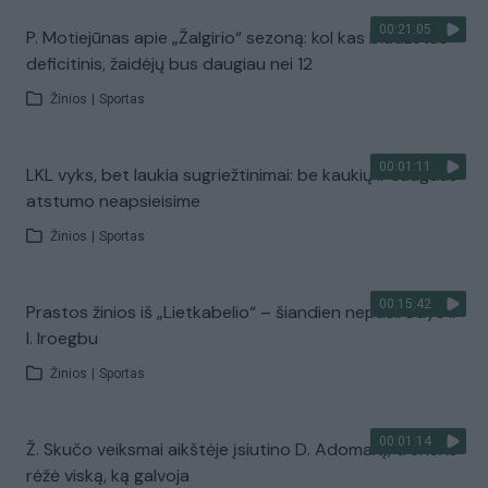
00:21:05
P. Motiejūnas apie „Žalgirio“ sezoną: kol kas biudžetas
deficitinis, žaidėjų bus daugiau nei 12
Žinios
|
Sportas
00:01:11
LKL vyks, bet laukia sugriežtinimai: be kaukių ir saugaus
atstumo neapsieisime
Žinios
|
Sportas
00:15:42
Prastos žinios iš „Lietkabelio“ – šiandien nepasirodys ir
I. Iroegbu
Žinios
|
Sportas
00:01:14
Ž. Skučo veiksmai aikštėje įsiutino D. Adomaitį, treneris
rėžė viską, ką galvoja