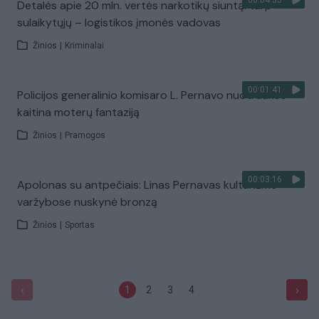
00:04:33
Detalės apie 20 mln. vertės narkotikų siuntą: tarp
sulaikytųjų – logistikos įmonės vadovas
Žinios
|
Kriminalai
00:01:41
Policijos generalinio komisaro L. Pernavo nuotraukos
kaitina moterų fantaziją
Žinios
|
Pramogos
00:03:16
Apolonas su antpečiais: Linas Pernavas kultūrizmo
varžybose nuskynė bronzą
Žinios
|
Sportas
‹
›
1
2
3
4