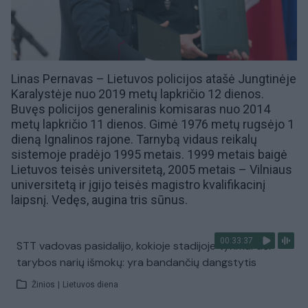
Linas Pernavas –
Lietuvos policijos
atašė
Jungtinėje
Karalystėje nuo 2019 metų lapkričio 12 dienos.
Buvęs
policijos generalinis komisaras
nuo 2014
metų lapkričio 11 dienos. Gimė 1976 metų rugsėjo 1
dieną
Ignalinos rajone
. Tarnybą vidaus reikalų
sistemoje pradėjo 1995 metais. 1999 metais baigė
Lietuvos teisės universitetą, 2005 metais –
Vilniaus
universitetą
ir įgijo teisės magistro kvalifikacinį
laipsnį. Vedęs, augina tris sūnus.
00:33:37
STT vadovas pasidalijo, kokioje stadijoje tyrimai dėl
tarybos narių išmokų: yra bandančių dangstytis
Žinios
|
Lietuvos diena