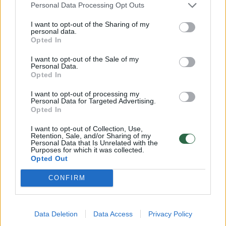
Personal Data Processing Opt Outs
00:12:55
L. Pernavo žinutė apie korupciją Kauno policijoje: „Jokio
pasigailėjimo nebus“
I want to opt-out of the Sharing of my
personal data.
Opted In
Žinios
|
Lietuvos diena
I want to opt-out of the Sale of my
Personal Data.
00:00:39
L. Pernavas nebus skiriamas antrai kadencijai, tačiau
Opted In
karjerą tęs Jungtinėje Karalystėje
I want to opt-out of processing my
Personal Data for Targeted Advertising.
Žinios
|
Lietuvos diena
Opted In
I want to opt-out of Collection, Use,
00:19:30
Retention, Sale, and/or Sharing of my
Pareigūnai apie tarptautinę gaują: „Jie įtariami įvykdę
Personal Data that Is Unrelated with the
D. Bugavičiaus nužudymą“
Purposes for which it was collected.
Opted Out
Žinios
|
Kriminalai
CONFIRM
00:02:33
Pareigūnai reikalauja E. Misiūno galvos: nesuvaldo
siautėjančio L. Pernavo
Data Deletion
Data Access
Privacy Policy