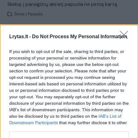
Skebą: į pareigūnų akiratį papuola ne pirmą kartą
Žinios
|
Pasaulis
00:00:27
L. Pernavui pratimas su štanga ant namo stogo baigėsi
Lrytas.lt -
Do Not Process My Personal Information
ne taip, kaip tikėjosi
If you wish to opt-out of the sale, sharing to third parties, or
Žinios
|
Sportas
processing of your personal or sensitive information for
targeted advertising by us, please use the below opt-out
section to confirm your selection. Please note that after your
00:01:27
Naujojo generalinio policijos komisaro užmojis – gerokai
opt-out request is processed you may continue seeing
padidinti pareigūnų algas
interest-based ads based on personal information utilized by
us or personal information disclosed to third parties prior to
Žinios
|
Lietuvos diena
your opt-out. You may separately opt-out of the further
disclosure of your personal information by third parties on the
IAB’s list of downstream participants. This information may
00:01:01
Paskirtas naujasis policijos generalinis komisaras
also be disclosed by us to third parties on the
IAB’s List of
Downstream Participants
that may further disclose it to other
Žinios
|
Lietuvos diena
third parties.