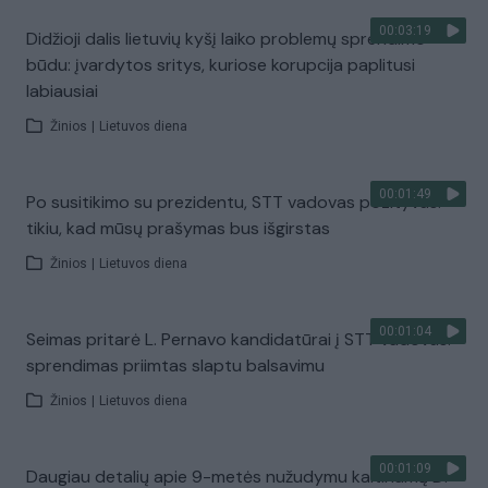
00:03:19
Didžioji dalis lietuvių kyšį laiko problemų sprendimo
būdu: įvardytos sritys, kuriose korupcija paplitusi
labiausiai
Žinios
|
Lietuvos diena
00:01:49
Po susitikimo su prezidentu, STT vadovas pozityvus:
tikiu, kad mūsų prašymas bus išgirstas
Žinios
|
Lietuvos diena
00:01:04
Seimas pritarė L. Pernavo kandidatūrai į STT vadovus:
sprendimas priimtas slaptu balsavimu
Žinios
|
Lietuvos diena
00:01:09
Daugiau detalių apie 9-metės nužudymu kaltinamą D.