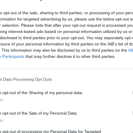
00:00:43
00:00
sraigtasparnis įsirėžė į
Siaubinga nelaimė Indijoje – kil
to opt-out of the sale, sharing to third parties, or processing of your per
yra žuvusiųjų
gaisras ligoninėje: žuvo 10
formation for targeted advertising by us, please use the below opt-out s
naujagiminių
Pasaulis
r selection. Please note that after your opt-out request is processed y
eing interest-based ads based on personal information utilized by us or
Žinios
|
Pasaulis
disclosed to third parties prior to your opt-out. You may separately opt-
losure of your personal information by third parties on the IAB’s list of
. This information may also be disclosed by us to third parties on the
IA
00:00:44
00:00
nių Lenkijoje – sudėtinga
Tragiškas įvykis Indijoje: kilus g
Participants
that may further disclose it to other third parties.
ligoninėse: evakuojami
kūdikių ligoninėje liepsnos pra
mažiausiai 6 naujagimius
Pasaulis
Žinios
|
Pasaulis
l Data Processing Opt Outs
o opt-out of the Sharing of my personal data.
00:00:48
00:00
inga Rusijos ataka
Gazos Ruožas – ant katastrof
In
 dėl apgadintos ligoninės
slenksčio: nebeliko veikiančių
uoti apie 38 žmones
ligoninių, paliauboms
o opt-out of the Sale of my Personal Data.
prošvaisčių nematyti
In
Pasaulis
Žinios
|
Pasaulis
to opt-out of processing my Personal Data for Targeted