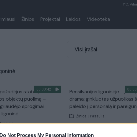
1°C, Viln
rimiausi
Žinios
Projektai
Laidos
Videoteka
Visi įrašai
igoninė
00:00:42
00:00
i pažadėjus stabdyti
Pensilvanijos ligoninėje – įkaitų
os objektų puolimą –
drama: ginkluotas užpuolikas š
 griaudėjo sprogimai:
paleido į personalą ir pareigū
 ligoninė
Žinios
|
Pasaulis
Pasaulis
Do Not Process My Personal Information