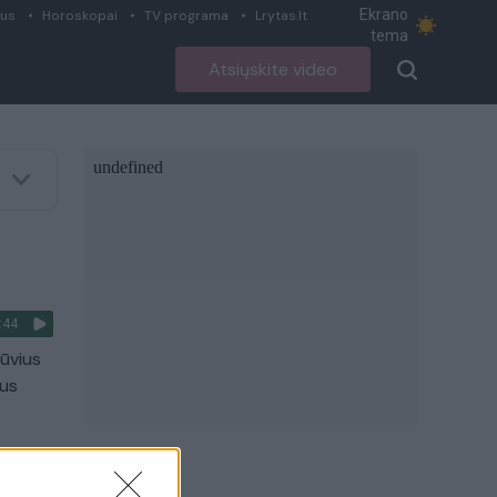
Ekrano
ius
Horoskopai
TV programa
Lrytas.lt
tema
Atsiųskite video
:44
ūvius
nus