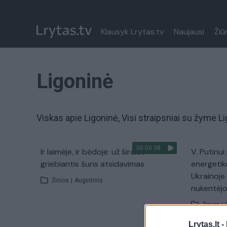
Klausyk Lrytas.tv
Naujausi
Žiū
Ligoninė
Viskas apie Ligoninė, Visi straipsniai su žyme L
00:00:38
Ir laimėje, ir bėdoje: už širdies
V. Putinu
griebiantis šuns atsidavimas
energetik
Ukrainoje
Žinios
|
Augintinis
nukentėjo
Žinios
|
Lrytas.lt -