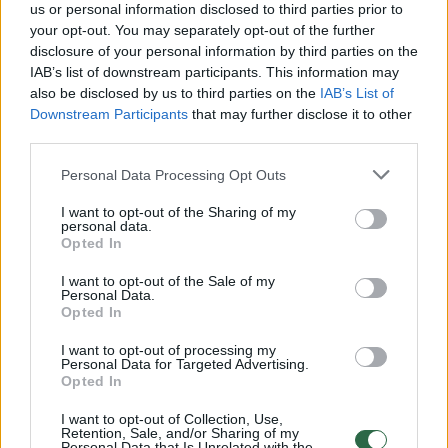
Žinios
|
Lietuvos diena
us or personal information disclosed to third parties prior to
your opt-out. You may separately opt-out of the further
disclosure of your personal information by third parties on the
IAB’s list of downstream participants. This information may
Prezidentė apie saugią Lietuvą, Darbo kodeksą ir
also be disclosed by us to third parties on the
IAB’s List of
rinkimus
Downstream Participants
that may further disclose it to other
Laidos
|
Verta pažiūrėti
third parties.
Personal Data Processing Opt Outs
D. Grybauskaitė įstatymą palaimino: iki pensijos
I want to opt-out of the Sharing of my
dirbsime ilgiau
personal data.
Opted In
Žinios
|
Lietuvos diena
I want to opt-out of the Sale of my
Personal Data.
Opted In
Į D. Grybauskaitę nusitaikęs Rusijos šnipas keliaus į
teismą
I want to opt-out of processing my
Personal Data for Targeted Advertising.
Opted In
Žinios
|
Lietuvos diena
I want to opt-out of Collection, Use,
Retention, Sale, and/or Sharing of my
Personal Data that Is Unrelated with the