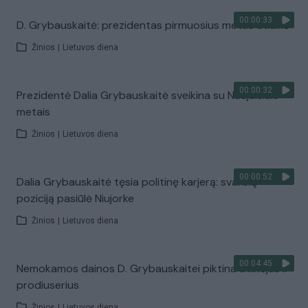
00:00:33
D. Grybauskaitė: prezidentas pirmuosius metus atlaikė
Žinios
|
Lietuvos diena
00:00:32
Prezidentė Dalia Grybauskaitė sveikina su Naujaisiais
metais
Žinios
|
Lietuvos diena
00:00:52
Dalia Grybauskaitė tęsia politinę karjerą: svarbią
poziciją pasiūlė Niujorke
Žinios
|
Lietuvos diena
00:04:45
Nemokamos dainos D. Grybauskaitei piktina atlikėjus ir
prodiuserius
Žinios
|
Lietuvos diena