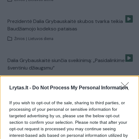
Prezidentė Dalia Grybauskaitė skubos tvarka teikia
Baudžiamojo kodekso pataisas
Žinios
|
Lietuvos diena
Dalia Grybauskaitė siunčia sveikinimą: „Pasidalinkime
šventiniu džiaugsmu“
Žinios
|
Lietuvos diena
Lrytas.lt -
Do Not Process My Personal Information
Prezidentė pasveikino Seimą: „Tapote nauja viltimi“
If you wish to opt-out of the sale, sharing to third parties, or
processing of your personal or sensitive information for
Žinios
|
Lietuvos diena
targeted advertising by us, please use the below opt-out
section to confirm your selection. Please note that after your
opt-out request is processed you may continue seeing
Prezidentė apie V. Baltraitienę: „Net gėda diskutuoti“
interest-based ads based on personal information utilized by