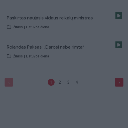
Paskirtas naujasis vidaus reikalų ministras
Žinios
|
Lietuvos diena
Rolandas Paksas: „Darosi nebe rimta“
Žinios
|
Lietuvos diena
‹
›
1
2
3
4