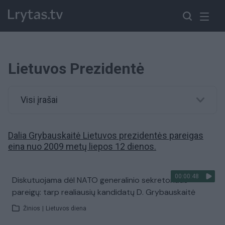
Lietuvos Prezidentė
Visi įrašai
Dalia Grybauskaitė Lietuvos prezidentės pareigas
eina nuo 2009 metų liepos 12 dienos.
00:00:48
Diskutuojama dėl NATO generalinio sekretoriaus
pareigų: tarp realiausių kandidatų D. Grybauskaitė
Žinios
|
Lietuvos diena