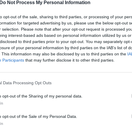
Do Not Process My Personal Information
00:16:14
00:01
Kovo 11-osios įvykius:
Lietuvai švenčiant
jome, kad Lietuva bus tokia,
Nepriklausomybės atkūrimo d
to opt-out of the sale, sharing to third parties, or processing of your per
tome“
bus įžiebtas seniausias Lietuv
formation for targeted advertising by us, please use the below opt-out s
r selection. Please note that after your opt-out request is processed y
Ventės rago švyturys
Nauja diena
eing interest-based ads based on personal information utilized by us or
Žinios
|
Lietuvos diena
disclosed to third parties prior to your opt-out. You may separately opt-
losure of your personal information by third parties on the IAB’s list of
. This information may also be disclosed by us to third parties on the
IA
00:06:22
00:02
erverkai „Atkurtai Lietuvos
Kovo 11-oji Klaipėdoje: upės
Participants
that may further disclose it to other third parties.
usomybei – 30“
pakrantėje – trispalvių jūra
Lietuvos diena
Žinios
|
Lietuvos diena
l Data Processing Opt Outs
o opt-out of the Sharing of my personal data.
In
00:04:04
00:10
usas neišgąsdino lietuvių:
Kovo 11-osios šventė – eitynė
o opt-out of the Sale of my Personal Data.
ai šventė
„Nepriklausomybės atkūrimo ke
In
usomybės atkūrimą
Žinios
|
Lietuvos diena