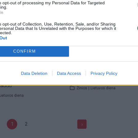
to opt-out of processing my Personal Data for Targeted
Lietuvos diena
ing.
In
00:02:01
00:02
 nepriklausomybės
Pagarba tautos dainiui – knyg
o opt-out of Collection, Use, Retention, Sale, and/or Sharing
ersonal Data that Is Unrelated with the Purposes for which it
proga – 10 milijonų dolerių
J. Marcinkevičiaus asmenybę i
lected.
Out
aroda
kūrybą
Lietuvos diena
Žinios
|
Lietuvos diena
CONFIRM
00:12:24
00:03
amkus apie skurdą ir
Po visą planetą išsibarstę taut
Data Deletion
Data Access
Privacy Policy
 nelygybę Lietuvoje: „Man
savo darbais garsina Lietuvą
skaudu“
Žinios
|
Lietuvos diena
Lietuvos diena
1
2
›