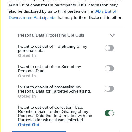
IAB’s list of downstream participants. This information may
also be disclosed by us to third parties on the
IAB’s List of
Downstream Participants
that may further disclose it to other
00:00:57
„Šalin rankas“ protestas Vilniuje: tūkstančiai žmonių
third parties.
Katedros aikštėje gynė žodžio laisvę
Personal Data Processing Opt Outs
Žinios
|
Lietuvos diena
I want to opt-out of the Sharing of my
personal data.
00:12:21
Opted In
Socialdemokratas atsakė, ar jiems iš tiesų svarbūs
protestai dėl LRT: pasigendame vieno
I want to opt-out of the Sale of my
Personal Data.
Laidos
|
Nauja diena
Opted In
I want to opt-out of processing my
Personal Data for Targeted Advertising.
00:52:21
Knygos apie S. Skvernelį bendraautorė B. Davidonytė:
Opted In
jo ašaros manęs nesugraudino
I want to opt-out of Collection, Use,
Laidos
|
Iššifruoti esmę su Dovydu Pancerovu
Retention, Sale, and/or Sharing of my
Personal Data that Is Unrelated with the
Purposes for which it was collected.
Opted Out
00:41:29
I. Vėgėlė, S. Luščikas, A. Lyberytė: ar LRT šnipinėjo