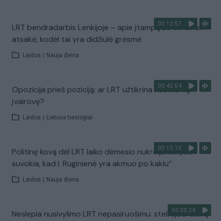
00:12:57
LRT bendradarbis Lenkijoje – apie įtampą su Ukraina:
atsakė, kodėl tai yra didžiulė grėsmė
Laidos
|
Nauja diena
00:42:04
Opozicija prieš poziciją: ar LRT užtikrina nuomonių
įvairovę?
Laidos
|
Lietuva tiesiogiai
00:15:15
Politinę kovą dėl LRT laiko dėmesio nukreipimu: „Jie
suvokia, kad I. Ruginienė yra akmuo po kaklu“
Laidos
|
Nauja diena
00:00:24
Neslepia nusivylimo LRT nepasiruošimu: stebėjosi dainų