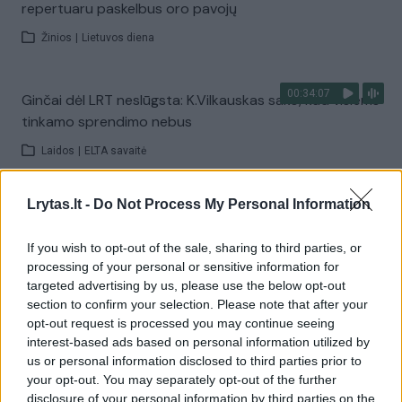
repertuaru paskelbus oro pavojų
Žinios
|
Lietuvos diena
00:34:07
Ginčai dėl LRT neslūgsta: K.Vilkauskas sako, kad visiems
tinkamo sprendimo nebus
Laidos
|
ELTA savaitė
Lrytas.lt -
Do Not Process My Personal Information
00:43:37
M. Garbačiauskaitė-Budrienė perspėja: naujas
įstatymas – priedanga paprastesniam vadovo
If you wish to opt-out of the sale, sharing to third parties, or
atleidimui
processing of your personal or sensitive information for
targeted advertising by us, please use the below opt-out
Žinios
|
Lietuvos diena
section to confirm your selection. Please note that after your
opt-out request is processed you may continue seeing
interest-based ads based on personal information utilized by
00:13:56
Neabejoja, kad didėjantys protestų dalyvių skaičiai
us or personal information disclosed to third parties prior to
daro įtaką LSDP: tai – prarastos galimybės
your opt-out. You may separately opt-out of the further
disclosure of your personal information by third parties on the
Laidos
|
Nauja diena