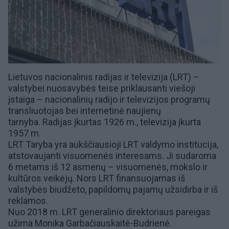
Lietuvos nacionalinis radijas ir televizija (LRT) –
valstybei nuosavybės teise priklausanti viešoji
įstaiga – nacionalinių radijo ir televizijos programų
transliuotojas bei internetinė naujienų
tarnyba. Radijas įkurtas 1926 m., televizija įkurta
1957 m.
LRT Taryba
yra aukščiausioji LRT valdymo institucija,
atstovaujanti visuomenės interesams. Ji sudaroma
6 metams iš 12 asmenų – visuomenės, mokslo ir
kultūros veikėjų. Nors LRT finansuojamas iš
valstybės biudžeto, papildomų pajamų užsidirba ir iš
reklamos.
Nuo 2018 m. LRT generalinio direktoriaus pareigas
užima
Monika Garbačiauskaitė-Budrienė
.