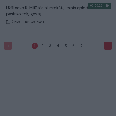
00:00:26
Užfiksavo R. Miliūtės akibrokštą: minia aplodismentais
pasitiko tokį gestą
Žinios
|
Lietuvos diena
‹
›
1
2
3
4
5
6
7