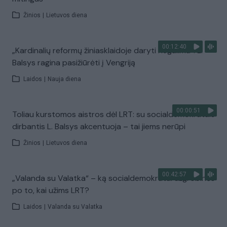
Žinios
|
Lietuvos diena
00:12:40
„Kardinalių reformų žiniasklaidoje daryti negalima“: L.
Balsys ragina pasižiūrėti į Vengriją
Laidos
|
Nauja diena
00:00:51
Toliau kurstomos aistros dėl LRT: su socialdemokratais
dirbantis L. Balsys akcentuoja – tai jiems nerūpi
Žinios
|
Lietuvos diena
00:42:57
„Valanda su Valatka“ – ką socialdemokratai užgrobinės
po to, kai užims LRT?
Laidos
|
Valanda su Valatka