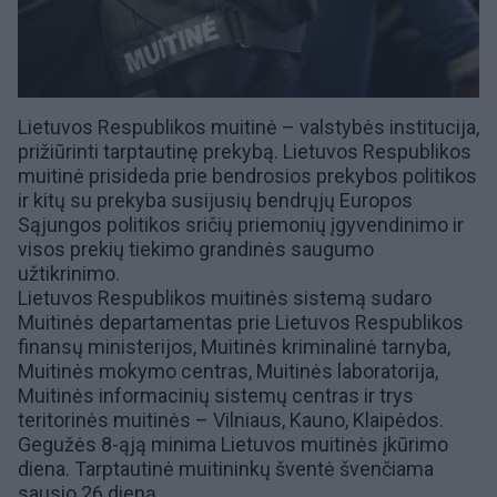
Lietuvos Respublikos muitinė – valstybės institucija,
prižiūrinti tarptautinę
prekybą
. Lietuvos Respublikos
muitinė prisideda prie bendrosios prekybos politikos
ir kitų su prekyba susijusių bendrųjų
Europos
Sąjungos
politikos sričių priemonių įgyvendinimo ir
visos prekių tiekimo grandinės saugumo
užtikrinimo.
Lietuvos Respublikos muitinės sistemą sudaro
Muitinės departamentas prie Lietuvos Respublikos
finansų ministerijos, Muitinės kriminalinė tarnyba,
Muitinės mokymo centras, Muitinės laboratorija,
Muitinės informacinių sistemų centras ir trys
teritorinės muitinės –
Vilniaus
,
Kauno
,
Klaipėdos
.
Gegužės 8-ąją minima Lietuvos muitinės įkūrimo
diena. Tarptautinė muitininkų šventė švenčiama
sausio 26 dieną.