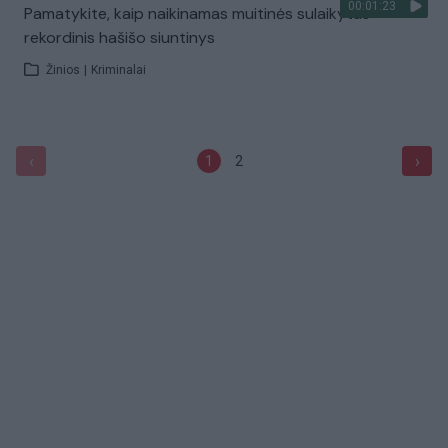
00:01:23
Pamatykite, kaip naikinamas muitinės sulaikytas
rekordinis hašišo siuntinys
Žinios
|
Kriminalai
‹
›
1
2