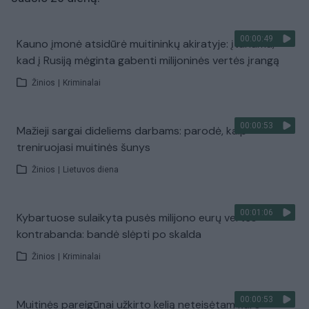
00:00:49
Kauno įmonė atsidūrė muitininkų akiratyje: įtariama,
kad į Rusiją mėginta gabenti milijoninės vertės įrangą
Žinios
|
Kriminalai
00:00:53
Mažieji sargai dideliems darbams: parodė, kaip
treniruojasi muitinės šunys
Žinios
|
Lietuvos diena
00:01:06
Kybartuose sulaikyta pusės milijono eurų vertės
kontrabanda: bandė slėpti po skalda
Žinios
|
Kriminalai
00:00:53
Muitinės pareigūnai užkirto kelią neteisėtam kuro