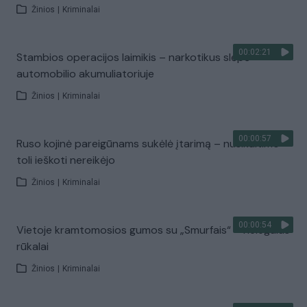
Žinios
|
Kriminalai
00:02:21
Stambios operacijos laimikis – narkotikus slėpė
automobilio akumuliatoriuje
Žinios
|
Kriminalai
00:00:57
Ruso kojinė pareigūnams sukėlė įtarimą – nusikaltimo
toli ieškoti nereikėjo
Žinios
|
Kriminalai
00:00:54
Vietoje kramtomosios gumos su „Smurfais“ – nelegalūs
rūkalai
Žinios
|
Kriminalai