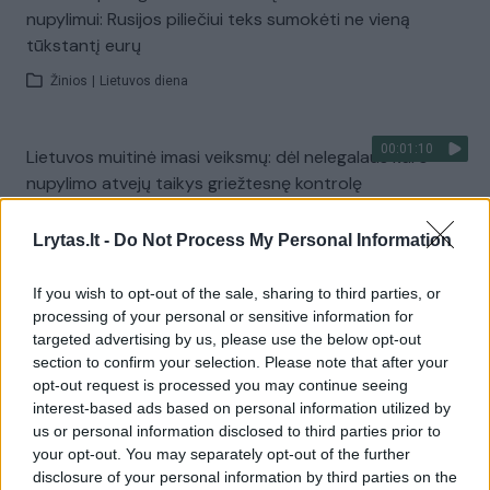
nupylimui: Rusijos piliečiui teks sumokėti ne vieną
tūkstantį eurų
Žinios
|
Lietuvos diena
00:01:10
Lietuvos muitinė imasi veiksmų: dėl nelegalaus kuro
nupylimo atvejų taikys griežtesnę kontrolę
Žinios
|
Lietuvos diena
Lrytas.lt -
Do Not Process My Personal Information
00:00:40
Lietuvos muitininkai stiprina kontrolę: reaguoja į
If you wish to opt-out of the sale, sharing to third parties, or
processing of your personal or sensitive information for
bandymus gabenti karinius daiktus iš Kaliningrado
targeted advertising by us, please use the below opt-out
Žinios
|
Kriminalai
section to confirm your selection. Please note that after your
opt-out request is processed you may continue seeing
interest-based ads based on personal information utilized by
00:01:22
Tarptautinės operacijos metu sulaikė beveik pusės
us or personal information disclosed to third parties prior to
your opt-out. You may separately opt-out of the further
tonos kvaišalų siuntą: iš Kipro keliavo per Baltijos šalis
disclosure of your personal information by third parties on the