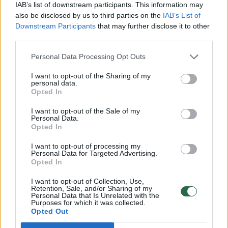
Žinios
|
Kriminalai
IAB’s list of downstream participants. This information may
also be disclosed by us to third parties on the
IAB’s List of
Downstream Participants
that may further disclose it to other
00:18:58
Muitinė džiaugiasi rezultatais vykdant sankcijų
third parties.
kontrolę: štai, kaip keitėsi rizikingų prekių eksportas
Personal Data Processing Opt Outs
Žinios
|
Lietuvos diena
I want to opt-out of the Sharing of my
personal data.
Opted In
00:10:51
Lietuvos muitinė tikina – bandymų apeiti sankcijas
I want to opt-out of the Sale of my
skaičius auga: papasakojo, kaip gudraujama
Personal Data.
Opted In
Žinios
|
Lietuvos diena
I want to opt-out of processing my
Personal Data for Targeted Advertising.
Opted In
00:01:54
Specialistas pateikė daugiau informacijos apie
sulaikytą masinio naikinimo ginklams skirtą programinę
I want to opt-out of Collection, Use,
Retention, Sale, and/or Sharing of my
įrangą
Personal Data that Is Unrelated with the
Purposes for which it was collected.
Žinios
|
Lietuvos diena
Opted Out