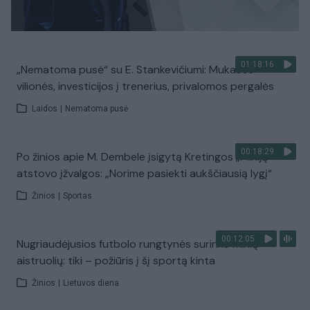
01:18:16
„Nematoma pusė“ su E. Stankevičiumi: Mukasos
vilionės, investicijos į trenerius, privalomos pergalės
Laidos
|
Nematoma pusė
00:18:29
Po žinios apie M. Dembele įsigytą Kretingos „Miniją“ –
atstovo įžvalgos: „Norime pasiekti aukščiausią lygį“
Žinios
|
Sportas
00:12:05
Nugriaudėjusios futbolo rungtynės surinko minią
aistruolių: tiki – požiūris į šį sportą kinta
Žinios
|
Lietuvos diena