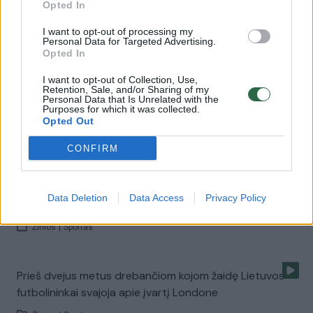
Opted In
00:01:00
Edgaras Jankauskas kviečia pastiprinimą: rinktinės
sudėtyje – naujos pavardės
I want to opt-out of processing my
Personal Data for Targeted Advertising.
Žinios
|
Sportas
Opted In
I want to opt-out of Collection, Use,
Retention, Sale, and/or Sharing of my
00:03:15
Senoji Lietuvos futbolo vadovų gvardija nutarė
Personal Data that Is Unrelated with the
Purposes for which it was collected.
atsikratyti maištininkais
Opted Out
Žinios
|
Sportas
CONFIRM
00:03:43
Edvinas Eimontas apie šantažą: reikalavo stabdyti
Data Deletion
Data Access
Privacy Policy
reformas ir atsisakyti įgaliojimų
Žinios
|
Sportas
Prieš dvejus metus drebančiom kojom žaidę Lietuvos
futbolininkai svajoja apie įvartį Londone