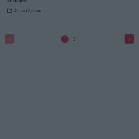
kritikams
Žinios
|
Sportas
‹
›
1
2