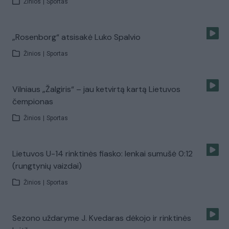
Žinios
|
Sportas
„Rosenborg“ atsisakė Luko Spalvio
Žinios
|
Sportas
Vilniaus „Žalgiris“ – jau ketvirtą kartą Lietuvos
čempionas
Žinios
|
Sportas
Lietuvos U-14 rinktinės fiasko: lenkai sumušė 0:12
(rungtynių vaizdai)
Žinios
|
Sportas
Sezono uždaryme J. Kvedaras dėkojo ir rinktinės