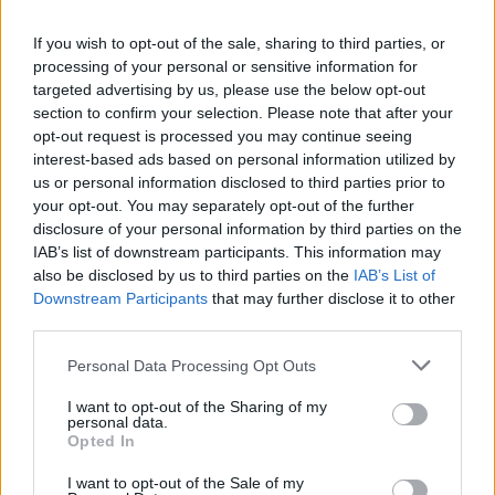
treneriui Virginijui Šeškui
If you wish to opt-out of the sale, sharing to third parties, or
Žinios
|
Sportas
processing of your personal or sensitive information for
targeted advertising by us, please use the below opt-out
section to confirm your selection. Please note that after your
00:02:22
Pirmoji Ballų realybės šou serija Lietuvoje: įtartinai
opt-out request is processed you may continue seeing
žiūrėjo net į maistą
interest-based ads based on personal information utilized by
us or personal information disclosed to third parties prior to
Žinios
|
Sportas
your opt-out. You may separately opt-out of the further
disclosure of your personal information by third parties on the
IAB’s list of downstream participants. This information may
00:01:29
Broliai Ballai pasismagino triuškindami „Lietuvos rytas-
also be disclosed by us to third parties on the
IAB’s List of
2“ komandą
Downstream Participants
that may further disclose it to other
third parties.
Žinios
|
Sportas
Personal Data Processing Opt Outs
00:01:03
Brolių Ballų debiutą „Vytauto“ gretose stebėjo daugiau
I want to opt-out of the Sharing of my
personal data.
nei 125 tūkst. aistruolių
Opted In
Žinios
|
Sportas
I want to opt-out of the Sale of my