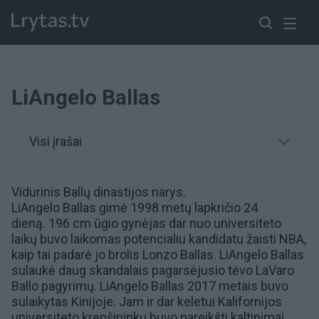
LiAngelo Ballas
Visi įrašai
Vidurinis Ballų dinastijos narys.
LiAngelo Ballas gimė 1998 metų lapkričio 24
dieną. 196 cm ūgio gynėjas dar nuo universiteto
laikų buvo laikomas potencialiu kandidatu žaisti NBA,
kaip tai padarė jo brolis Lonzo Ballas. LiAngelo Ballas
sulaukė daug skandalais pagarsėjusio tėvo LaVaro
Ballo pagyrimų. LiAngelo Ballas 2017 metais buvo
sulaikytas Kinijoje. Jam ir dar keletui Kalifornijos
universiteto krepšininkų buvo pareikšti kaltinimai