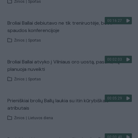
Žinios
|
Sportas
00:16:27
Broliai Ballai debiutavo ne tik treniruotėje, bet ir
spaudos konferencijoje
Žinios
|
Sportas
00:02:03
Broliai Ballai atvyko į Vilniaus oro uostą, pasakė, ką
planuoja nuveikti
Žinios
|
Sportas
00:05:29
Prieniškiai brolių Ballų laukia su itin kūrybiškais
atributais
Žinios
|
Lietuvos diena
00:00:40