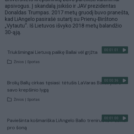
apsivogus. Į skandalą įsikišo ir JAV prezidentas
Donaldas Trumpas. 2017 metų gruodį buvo pranešta,
kad LiAngelo pasirašė sutartį su Prienų-Birštono
„Vytautu“. Iš Lietuvos išvyko 2018 metų balandžio
30-ąją.
00:01:01
Triukšmingai Lietuvą palikę Ballai vėl grįžta
Žinios
|
Sportas
00:00:36
Brolių Ballų cirkas tęsiasi: tėtušis LaVaras Ballas įkūrė
savo krepšinio lygą
Žinios
|
Sportas
00:01:00
Paviešinta košmariška LiAngelo Ballo treniruotė ir šūviai
pro šoną