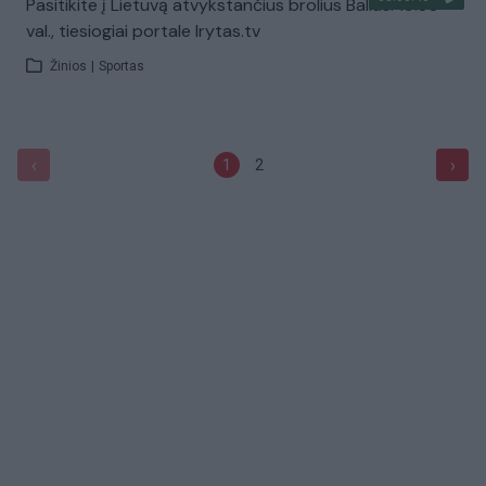
Pasitikite į Lietuvą atvykstančius brolius Ballus: 19:30
val., tiesiogiai portale lrytas.tv
Žinios
|
Sportas
‹
›
1
2