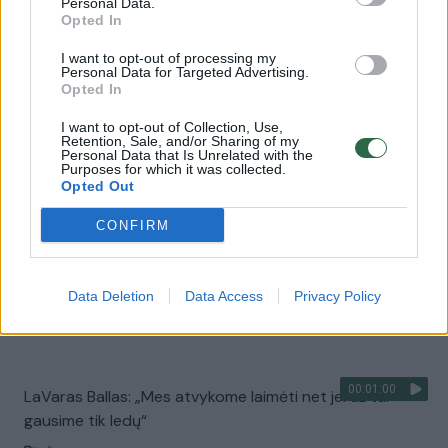
Personal Data.
Opted In
00:00:17
Ballų šeimynos šou pakenkė ar padėjo Lietuvos
I want to opt-out of processing my
įvaizdžiui?
Personal Data for Targeted Advertising.
Opted In
Laidos
|
Verta pažiūrėti
I want to opt-out of Collection, Use,
Retention, Sale, and/or Sharing of my
Personal Data that Is Unrelated with the
00:00:55
LaMelo Ballas gali apsivilkti Kauno „Žalgirio“ aprangą
Purposes for which it was collected.
Opted Out
Žinios
|
Sportas
CONFIRM
00:00:35
Virginijus Šeškus apie savo anglų kalbos žinias:
„Aiškinomės gestais“
Data Deletion
Data Access
Privacy Policy
Žinios
|
Sportas
00:01:00
LaVaras Ballas: „Mes atvykome laimėti net jei už tai
gausime tik ledų“