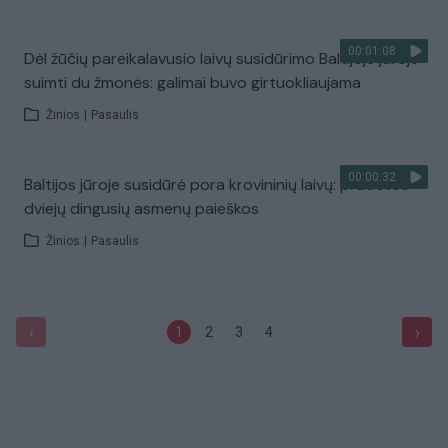
00:01:08
Dėl žūčių pareikalavusio laivų susidūrimo Baltijoje jūroje
suimti du žmonės: galimai buvo girtuokliaujama
Žinios
|
Pasaulis
00:00:32
Baltijos jūroje susidūrė pora krovininių laivų: pradėtos
dviejų dingusių asmenų paieškos
Žinios
|
Pasaulis
‹
›
1
2
3
4