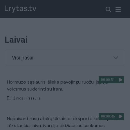
Laivai
Visi įrašai
00:00:51
Hormūzo sąsiauris išlieka pavojingu ruožu: įspėja
veiksmus suderinti su Iranu
Žinios
|
Pasaulis
00:00:46
Nepaisant rusų atakų Ukrainos eksporto keliais plaukė
tūkstančiai laivų: įvardijo didžiausius sunkumus