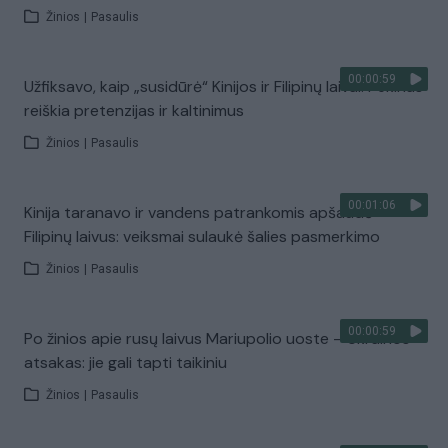
Žinios
|
Pasaulis
00:00:59
Užfiksavo, kaip „susidūrė“ Kinijos ir Filipinų laivai: Pekinas
reiškia pretenzijas ir kaltinimus
Žinios
|
Pasaulis
00:01:06
Kinija taranavo ir vandens patrankomis apšaudė
Filipinų laivus: veiksmai sulaukė šalies pasmerkimo
Žinios
|
Pasaulis
00:00:59
Po žinios apie rusų laivus Mariupolio uoste – Ukrainos
atsakas: jie gali tapti taikiniu
Žinios
|
Pasaulis