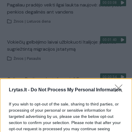
00:03:08
Pagaliau pradėjo veikti ilgai laukta naujovė: atidarytos
penkios degalinės ant vandens
Žinios
|
Lietuvos diena
00:01:40
Vokiečių gelbėjimo laivai užblokuoti Italijoje: pažeidė
sugriežtintą migracijos įstatymą
Žinios
|
Pasaulis
00:00:54
Galimas Rusijos sabotažas prieš Europą: pastebimi
laivai, renkantys svarbią informaciją
Lrytas.lt -
Do Not Process My Personal Information
Žinios
|
Pasaulis
If you wish to opt-out of the sale, sharing to third parties, or
processing of your personal or sensitive information for
00:00:52
Budrumo neišlaikymas darbo metu brangiai kainuos:
targeted advertising by us, please use the below opt-out
Norvegijos kapitonas teisiamas dėl laivų susidūrimo
section to confirm your selection. Please note that after your
opt-out request is processed you may continue seeing