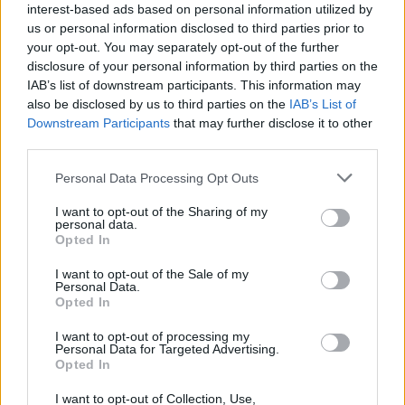
Žinios
|
Pasaulis
interest-based ads based on personal information utilized by
us or personal information disclosed to third parties prior to
your opt-out. You may separately opt-out of the further
00:01:27
V. Zelenskis: Ukraina iki 2023 metų pavasario tikisi
disclosure of your personal information by third parties on the
eksportuoti 60 laivų, gabenančių grūdus
IAB’s list of downstream participants. This information may
also be disclosed by us to third parties on the
IAB’s List of
Žinios
|
Pasaulis
Downstream Participants
that may further disclose it to other
third parties.
00:00:56
Turkijos ministerija pranešė: iš Ukrainos uostų išplaukė
Personal Data Processing Opt Outs
trys laivai, prikrauti kukurūzų
I want to opt-out of the Sharing of my
personal data.
Žinios
|
Pasaulis
Opted In
I want to opt-out of the Sale of my
Personal Data.
00:00:47
S. Lavrovo pareiškimas: į Ukrainos uostus atvykstantys
Opted In
laivai su ginklais paaštrintų konfliktą
I want to opt-out of processing my
Žinios
|
Pasaulis
Personal Data for Targeted Advertising.
Opted In
I want to opt-out of Collection, Use,
00:03:35