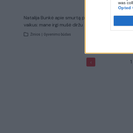
was col
Opted 
Natalija Bunkė apie smurtą prieš
Petras Gr
vaikus: mane irgi mušė diržu
„beržinė 
Žinios
|
Gyvenimo būdas
Žinios
|
1
‹