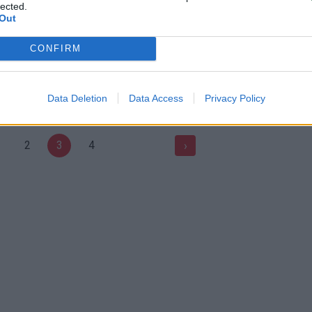
lected.
Out
ažulis: nemanau, kad
Psichologė Aušra Kurienė: vaik
CONFIRM
košė“ yra smurtas
būtina bausti
Gyvenimo būdas
Žinios
|
Gyvenimo būdas
Data Deletion
Data Access
Privacy Policy
2
3
4
›