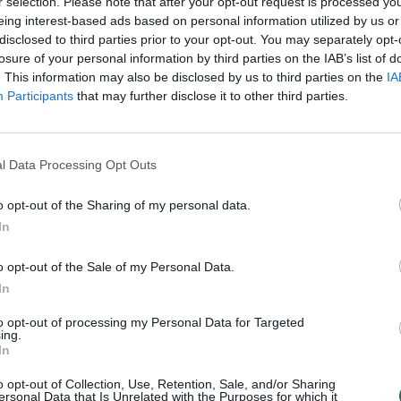
vimą: moters nutylėjimas
kad sukūstų!
r selection. Please note that after your opt-out request is processed y
eing interest-based ads based on personal information utilized by us or
enką savivertę
Žinios
|
Pramogos
disclosed to third parties prior to your opt-out. You may separately opt-
Gyvenimo būdas
losure of your personal information by third parties on the IAB’s list of
. This information may also be disclosed by us to third parties on the
IA
Participants
that may further disclose it to other third parties.
ndalingo Jonavos kunigo
Ekstrasensas atskleidė, kada v
ištekės Natalija Bunkė
l Data Processing Opt Outs
Gyvenimo būdas
Žinios
|
Gyvenimo būdas
o opt-out of the Sharing of my personal data.
In
unkė atskleidė, kas jai už
Sužinokite, kaip iš veido atpaži
ą siūlė 10 000 litų
milijonierių
o opt-out of the Sale of my Personal Data.
Gyvenimo būdas
Žinios
|
Gyvenimo būdas
In
to opt-out of processing my Personal Data for Targeted
ing.
ita Užaitė savanoriauja
Charizmatiška daugiavaikė m
In
inijoje“
sužavėjo laidos vedėjas
o opt-out of Collection, Use, Retention, Sale, and/or Sharing
Gyvenimo būdas
Žinios
|
Gyvenimo būdas
ersonal Data that Is Unrelated with the Purposes for which it