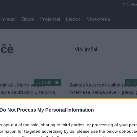
1°C, Viln
rimiausi
Žinios
Projektai
Laidos
Videoteka
nčė
Visi įrašai
00:12:42
00:00
tininkė: „Mano vaizdo
Baimės kaustomi vaikai žaidžia
apie savižudybių žaidimą
internete, žaloja save ir galop g
o per 100 tūkst. žmonių“
nusižudyti!
Do Not Process My Personal Information
Gyvenimo būdas
Žinios
|
Gyvenimo būdas
to opt-out of the sale, sharing to third parties, or processing of your per
00:05:06
unkė apie seksualinį
Ką Laima Tamulytė turėjo iškęs
formation for targeted advertising by us, please use the below opt-out s