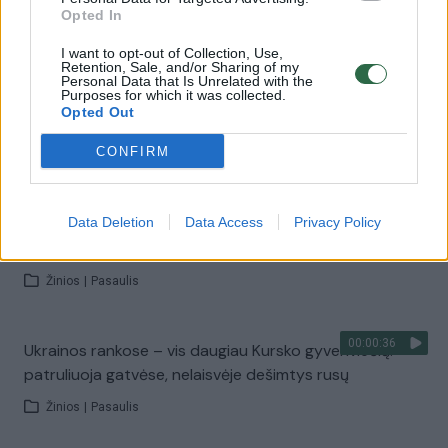
Žinios
|
Pasaulis
Opted In
I want to opt-out of Collection, Use,
Retention, Sale, and/or Sharing of my
00:00:50
Ukrainai darant pažangą Kurske, prakalbo apie
Personal Data that Is Unrelated with the
Purposes for which it was collected.
humanitarinės teisės laikymąsi: „Rusijos teritorijoje
Opted Out
Bučos nebus“
CONFIRM
Žinios
|
Pasaulis
00:00:40
Po spartaus veržimosi į Kurską, Ukraina imasi ir kitų
Data Deletion
Data Access
Privacy Policy
darbų: prie pasienio ruošiasi galimam Rusijos puolimui
Žinios
|
Pasaulis
00:00:36
Ukrainos rankose – vis daugiau Kursko gyvenviečių:
patruliuoja gatvėse, nelaisvėje dešimtys rusų
Žinios
|
Pasaulis