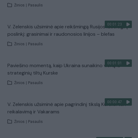
Žinios
|
Pasaulis
00:01:23
V. Zelenskis užsiminė apie reikšmingą Rusijos ideologinį
poslinkį: grasinimai ir raudonosios linijos – blefas
Žinios
|
Pasaulis
00:01:01
Paviešino momentą, kaip Ukraina sunaikino vieną iš
strateginių tiltų Kurske
Žinios
|
Pasaulis
00:00:47
V. Zelenskis užsiminė apie pagrindinį tikslą Kurske: turi
reikalavimą ir Vakarams
Žinios
|
Pasaulis