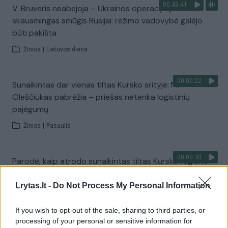
00:43:41
V. Bruveris neabejoja – Ukrainos operacija yra itin
skausmingas smūgis Rusijai: režimo vadovybė galėjo
būti pakišta
Žinios
|
Lietuvos diena
00:00:22
Sunaikintas dar vienas tiltas Kursko srityje: M.
Oleščiukas pabrėžia – priešas netenka logistinių
pajėgumų
Žinios
|
Pasaulis
00:00:30
Parodė, kaip atrodo sunaikintas tiltas Kursko regione:
žuvo savanoriai, bandę evakuoti gyventojus
Lrytas.lt -
Do Not Process My Personal Information
Žinios
|
Pasaulis
If you wish to opt-out of the sale, sharing to third parties, or
processing of your personal or sensitive information for
00:00:53
Pasienio regionus aktyviai palieka rusai: iš viso