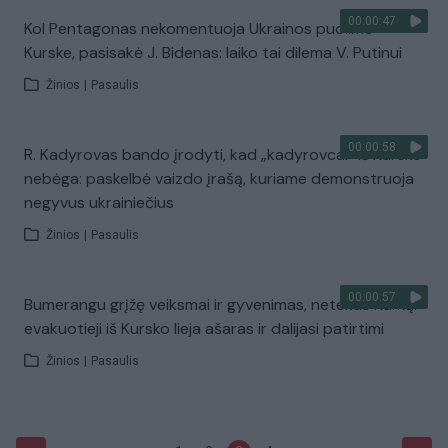
00:00:47
Kol Pentagonas nekomentuoja Ukrainos puolimo
Kurske, pasisakė J. Bidenas: laiko tai dilema V. Putinui
Žinios
|
Pasaulis
00:00:58
R. Kadyrovas bando įrodyti, kad „kadyrovcai“ iš Kursko
nebėga: paskelbė vaizdo įrašą, kuriame demonstruoja
negyvus ukrainiečius
Žinios
|
Pasaulis
00:00:57
Bumerangu grįžę veiksmai ir gyvenimas, netekus namų:
evakuotieji iš Kursko lieja ašaras ir dalijasi patirtimi
Žinios
|
Pasaulis