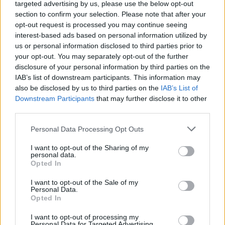
targeted advertising by us, please use the below opt-out
evakuota mažiausiai 200 tūkst. žmonių
section to confirm your selection. Please note that after your
opt-out request is processed you may continue seeing
Žinios
|
Pasaulis
interest-based ads based on personal information utilized by
us or personal information disclosed to third parties prior to
your opt-out. You may separately opt-out of the further
00:00:27
Spartėjantis Ukrainos veržimasis ir sudėtinga situacija
disclosure of your personal information by third parties on the
Kurske: rusai jau siunčia humanitarinę pagalbą
IAB’s list of downstream participants. This information may
also be disclosed by us to third parties on the
IAB’s List of
Žinios
|
Pasaulis
Downstream Participants
that may further disclose it to other
third parties.
00:00:54
Ukraina paviešino vaizdus iš įsiveržimo į Kurską:
Personal Data Processing Opt Outs
sunaikino pasienio punktą, rusų kareiviams teko
pasiduoti
I want to opt-out of the Sharing of my
personal data.
Opted In
Žinios
|
Pasaulis
I want to opt-out of the Sale of my
Personal Data.
00:00:21
Kyjivo pajėgos, pasistūmėjusios 35 km į priekį, dalijasi
Opted In
vaizdais: nufilmavo sulaikytų rusų grupę
I want to opt-out of processing my
Personal Data for Targeted Advertising.