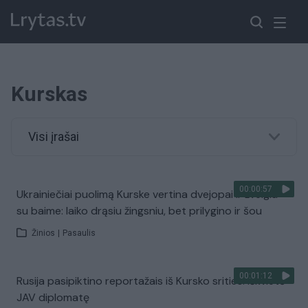
Kurskas
Visi įrašai
00:00:57
Ukrainiečiai puolimą Kurske vertina dvejopai ir žvelgia
su baime: laiko drąsiu žingsniu, bet prilygino ir šou
Žinios
|
Pasaulis
00:01:12
Rusija pasipiktino reportažais iš Kursko srities: iškvietė
JAV diplomatę