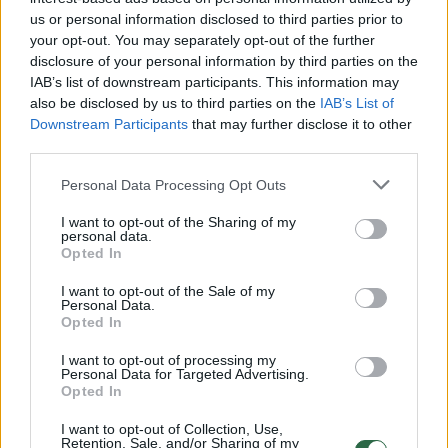
Žinios
|
Lietuvos diena
us or personal information disclosed to third parties prior to
your opt-out. You may separately opt-out of the further
disclosure of your personal information by third parties on the
00:01:37
Libanas atkuria elektros tiekimą po visiško jos
IAB’s list of downstream participants. This information may
sustabdymo: pasekmes pajuto skurstantys gyventojai
also be disclosed by us to third parties on the
IAB’s List of
Downstream Participants
that may further disclose it to other
Žinios
|
Pasaulis
third parties.
Personal Data Processing Opt Outs
00:01:39
Londone kilo panika: prie degalinių automobilių eilės
I want to opt-out of the Sharing of my
Žinios
|
Pasaulis
personal data.
Opted In
I want to opt-out of the Sale of my
00:00:32
Pakistane vis dar užstrigęs prekybinis laivas: pirmiausia
Personal Data.
planuojama išgabenti kurą
Opted In
Žinios
|
Pasaulis
I want to opt-out of processing my
Personal Data for Targeted Advertising.
Opted In
00:00:00
S. Gentvilas: akcizų kėlimas už kurą nėra tinkama
I want to opt-out of Collection, Use,
Retention, Sale, and/or Sharing of my