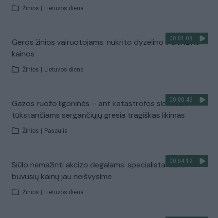
Žinios
|
Lietuvos diena
00:01:08
Geros žinios vairuotojams: nukrito dyzelino ir benzino
kainos
Žinios
|
Lietuvos diena
00:00:46
Gazos ruožo ligoninės – ant katastrofos slenksčio:
tūkstančiams sergančiųjų gresia tragiškas likimas
Žinios
|
Pasaulis
00:04:12
Siūlo nemažinti akcizo degalams: specialistai sako –
buvusių kainų jau neišvysime
Žinios
|
Lietuvos diena