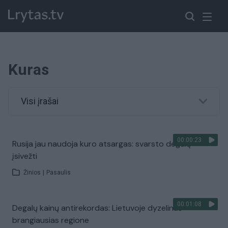
Kuras
Visi įrašai
00:00:23
Rusija jau naudoja kuro atsargas: svarsto degalų
įsivežti
Žinios
|
Pasaulis
00:01:08
Degalų kainų antirekordas: Lietuvoje dyzelinas
brangiausias regione