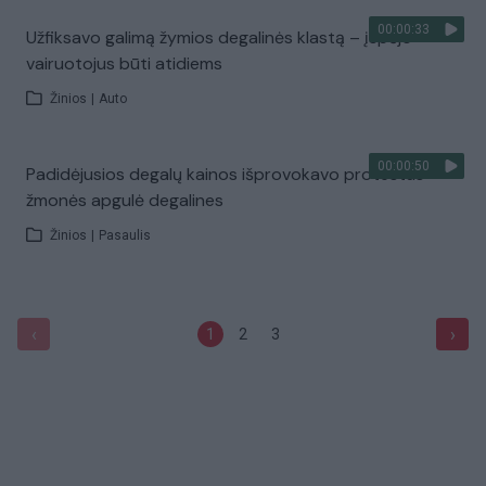
00:00:33
Užfiksavo galimą žymios degalinės klastą – įspėjo
vairuotojus būti atidiems
Žinios
|
Auto
00:00:50
Padidėjusios degalų kainos išprovokavo protestus –
žmonės apgulė degalines
Žinios
|
Pasaulis
‹
›
1
2
3