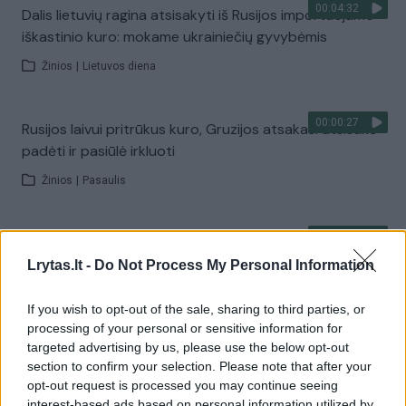
00:04:32
Dalis lietuvių ragina atsisakyti iš Rusijos importuojamo
iškastinio kuro: mokame ukrainiečių gyvybėmis
Žinios
|
Lietuvos diena
00:00:27
Rusijos laivui pritrūkus kuro, Gruzijos atsakas: atsisakė
padėti ir pasiūlė irkluoti
Žinios
|
Pasaulis
00:00:28
Užfiksavo neįtikėtiną vaizdą degalinėje: už litrą benzino
lietuvis paklojo vos 2 euro centus
Lrytas.lt -
Do Not Process My Personal Information
Žinios
|
Auto
If you wish to opt-out of the sale, sharing to third parties, or
processing of your personal or sensitive information for
targeted advertising by us, please use the below opt-out
00:02:58
Norima uždrausti šildytis akmens anglimi ir durpių
section to confirm your selection. Please note that after your
briketais: už pažeidimą grės bauda iki 600 eurų
opt-out request is processed you may continue seeing
interest-based ads based on personal information utilized by