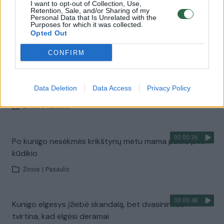
I want to opt-out of Collection, Use,
Retention, Sale, and/or Sharing of my
Personal Data that Is Unrelated with the
00:00:35
Purposes for which it was collected.
Siaubas Kanadoje – per mišias subadytas kunigas
Opted Out
Žinios
|
Pasaulis
CONFIRM
00:00:50
Sukrečiantis įrašas, kaip Rusijoje kunigas bandė išvaryti
Data Deletion
Data Access
Privacy Policy
iš mergaitės velnią
Žinios
|
Pasaulis
00:00:36
Po kunigo nesėkmės krikštynų metu mama puolė prie
kūdikio
Žinios
|
Pasaulis
00:00:48
Kunigo elgesys įžiebė skandalą, bet dvasininkas
tvirtina, kad elgėsi deramai