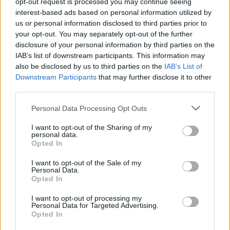
opt-out request is processed you may continue seeing
tūkst. eurų
interest-based ads based on personal information utilized by
us or personal information disclosed to third parties prior to
Žinios
|
Kriminalai
your opt-out. You may separately opt-out of the further
disclosure of your personal information by third parties on the
IAB’s list of downstream participants. This information may
00:00:48
Po ištartų žodžių – neregėtas akibrokštas kunigui:
also be disclosed by us to third parties on the
IAB’s List of
įrašą peržiūrėjo milijonai
Downstream Participants
that may further disclose it to other
third parties.
Žinios
|
Pasaulis
Personal Data Processing Opt Outs
00:00:37
Kunigo Ričardo Mikutavičiaus žudikas teisme išgirdo ne
I want to opt-out of the Sharing of my
personal data.
tai, ko tikėjosi
Opted In
Žinios
|
Kriminalai
I want to opt-out of the Sale of my
Personal Data.
Opted In
00:00:49
Sutikę šį vyrą sporto salėje neatspėtumėte, kas jis:
I want to opt-out of processing my
kunigo išvaizda stulbina
Personal Data for Targeted Advertising.
Opted In
Žinios
|
Pramogos