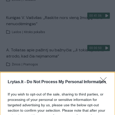
00:41:06
Kunigas V. Vaišvilas: „Raskite nors vieną žmogų, kuris
nenuodėmingas“
Laidos
|
Kitoks pokalbis
00:00:50
A. Toliatas apie pažintį su bažnyčia: „Ji tokia apleista –
atrodo, kad čia neįmanoma“
Žinios
|
Pramogos
00:02:11
Tokio talentingo kunigo dar nematėte – tapo tikra
Lrytas.lt -
Do Not Process My Personal Information
interneto sensacija
If you wish to opt-out of the sale, sharing to third parties, or
Žinios
|
Pramogos
processing of your personal or sensitive information for
targeted advertising by us, please use the below opt-out
section to confirm your selection. Please note that after your
00:02:59
Kaune vagišiai apšvarino bažnyčią: nuostolis – apie 6