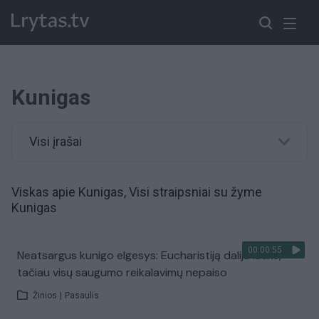
Kunigas
Visi įrašai
Viskas apie Kunigas, Visi straipsniai su žyme
Kunigas
00:00:55
Neatsargus kunigo elgesys: Eucharistiją dalija lauke,
tačiau visų saugumo reikalavimų nepaiso
Žinios
|
Pasaulis