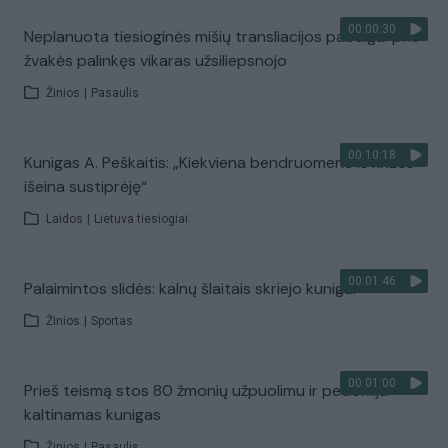
00:00:30
Neplanuota tiesioginės mišių transliacijos pabaiga: prie
žvakės palinkęs vikaras užsiliepsnojo
Žinios
|
Pasaulis
00:10:18
Kunigas A. Peškaitis: „Kiekviena bendruomenė iš krizės
išeina sustiprėję“
Laidos
|
Lietuva tiesiogiai
00:01:46
Palaimintos slidės: kalnų šlaitais skriejo kunigai
Žinios
|
Sportas
00:01:00
Prieš teismą stos 80 žmonių užpuolimu ir pedofilija
kaltinamas kunigas
Žinios
|
Pasaulis