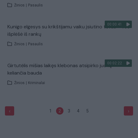
Žinios
|
Pasaulis
00:00:41
Kunigo elgesys su krikštijamu vaiku įsiutino tėvus – vos
išplėšė iš rankų
Žinios
|
Pasaulis
00:02:22
Girtutėlis mišias laikęs klebonas atsipirko juoką
keliančia bauda
Žinios
|
Kriminalai
‹
›
1
2
3
4
5