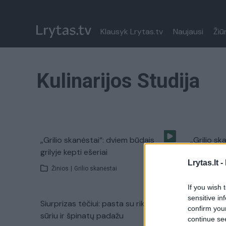
Klausyk Lrytas.tv
Naujausi
Žiū
Kulinarijos Studija
„Grilio skanėstai“: dviem būdais
„Grilio sk
grilyje kepti ešeriai
vištiena s
Lrytas.lt -
Žinios
|
Grilio skanėstai
Žinios
|
If you wish 
sensitive in
Siurprizas tėčiui: pasta su rikotos
Velykų ska
confirm you
sūriu ir špinatų padažu
su tunu
continue se