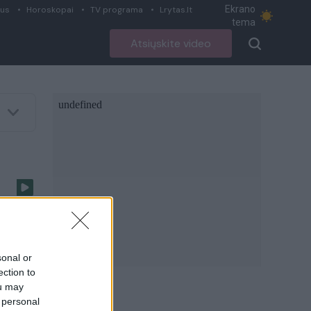
Ekrano
ius
Horoskopai
TV programa
Lrytas.lt
tema
Atsiųskite video
sonal or
ection to
ou may
 personal