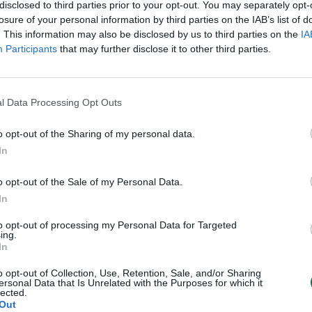
disclosed to third parties prior to your opt-out. You may separately opt-
Receptai
Žinios
|
Receptai
losure of your personal information by third parties on the IAB’s list of
. This information may also be disclosed by us to third parties on the
IA
Participants
that may further disclose it to other third parties.
nėstai: vištienos ir lęšių
Velykų skanėstai: vištiena su
baklažanais ir pomidorais
Receptai
Žinios
|
Receptai
l Data Processing Opt Outs
o opt-out of the Sharing of my personal data.
nėstai: itališka duona,
Vienos dienos restoranai Liet
In
riu ir šonine
sulaukė neplanuotos sėkmės
o opt-out of the Sale of my Personal Data.
Receptai
Žinios
|
Gyvenimo būdas
In
to opt-out of processing my Personal Data for Targeted
ing.
In
o opt-out of Collection, Use, Retention, Sale, and/or Sharing
ersonal Data that Is Unrelated with the Purposes for which it
lected.
Out