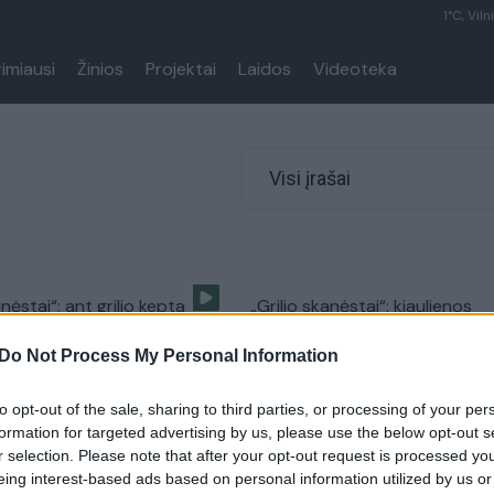
1°C, Viln
rimiausi
Žinios
Projektai
Laidos
Videoteka
Visi įrašai
anėstai“: ant grilio kepta
„Grilio skanėstai“: kiaulienos
u alumi
šonkauliukai su daržovėmis
Do Not Process My Personal Information
Grilio skanėstai
Žinios
|
Grilio skanėstai
to opt-out of the sale, sharing to third parties, or processing of your per
formation for targeted advertising by us, please use the below opt-out s
nėstai: įdaryti kiaušiniai
Velykų skanėstai: vištienos
r selection. Please note that after your opt-out request is processed y
blauzdelės kitaip
eing interest-based ads based on personal information utilized by us or